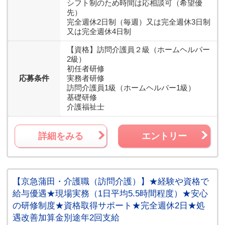
シフト制のため時間は応相談可（希望優
先）
完全週休2日制（毎週）又は完全週休3日制
又は完全週休4日制
【資格】
訪問介護員２級（ホームヘルパー
2級）
初任者研修
応募条件
実務者研修
訪問介護員1級（ホームヘルパー1級）
基礎研修
介護福祉士
詳細をみる
エントリー
【京急蒲田・介護職（訪問介護）】★経験や資格で
給与優遇★現場実務（1日平均5.5時間程度）★安心
の研修制度★資格取得サポート★完全週休2日★処
遇改善加算金別途年2回支給