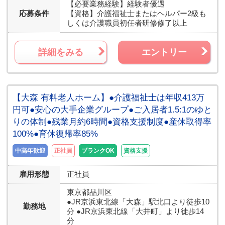
【必要業務経験】
経験者優遇
応募条件
【資格】
介護福祉士またはヘルパー2級も
しくは介護職員初任者研修修了以上
詳細をみる
エントリー
【大森 有料老人ホーム】●介護福祉士は年収413万
円可●安心の大手企業グループ●ご入居者1.5:1のゆと
りの体制●残業月約6時間●資格支援制度●産休取得率
100%●育休復帰率85%
中高年歓迎
正社員
ブランクOK
資格支援
雇用形態
正社員
東京都
品川区
●JR京浜東北線「大森」駅北口より徒歩10
勤務地
分 ●JR京浜東北線「大井町」より徒歩14
分