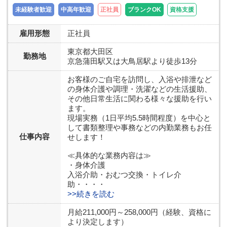
未経験者歓迎
中高年歓迎
正社員
ブランクOK
資格支援
雇用形態
正社員
東京都
大田区
勤務地
京急蒲田駅又は大鳥居駅より徒歩13分
お客様のご自宅を訪問し、入浴や排泄など
の身体介護や調理・洗濯などの生活援助、
その他日常生活に関わる様々な援助を行い
ます。
現場実務（1日平均5.5時間程度）を中心と
して書類整理や事務などの内勤業務もお任
仕事内容
せします！
≪具体的な業務内容は≫
・身体介護
入浴介助・おむつ交換・トイレ介
助・・・・
>>続きを読む
月給211,000円～258,000円（経験、資格に
より決定します）