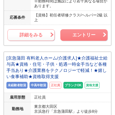
※勤務時間は施設により若干異なる場合が
あります。
【資格】
初任者研修クラス/ヘルパー2級 以
応募条件
上
詳細をみる
エントリー
[京急蒲田 有料老人ホーム/介護求人]★介護福祉士給
与高★資格・住宅・子供・処遇一時金手当など各種
手当あり★介護業務をテクノロジーで軽減！★嬉し
い食事補助★資格取得支援
未経験者歓迎
中高年歓迎
正社員
ブランクOK
資格支援
雇用形態
正社員
東京都
大田区
勤務地
京浜急行「京急蒲田駅」より徒歩8分