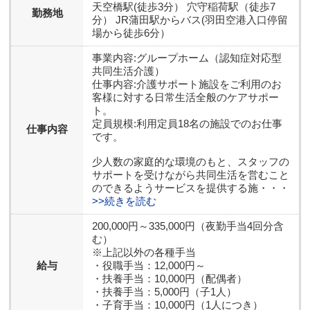
天空橋駅(徒歩3分） 穴守稲荷駅（徒歩7
勤務地
分） JR蒲田駅からバス(羽田空港入口停留
場から徒歩6分）
事業内容:グループホーム（認知症対応型
共同生活介護）
仕事内容:介護サポート施設をご利用のお
客様に対する日常生活全般のケアサポー
ト。
定員規模:利用定員18名の施設でのお仕事
仕事内容
です。
少人数の家庭的な環境のもと、スタッフの
サポートを受けながら共同生活を営むこと
のできるようサービスを提供する施・・・
>>続きを読む
200,000円～335,000円（夜勤手当4回分含
む）
※上記以外の各種手当
給与
・役職手当：12,000円～
・扶養手当：10,000円（配偶者）
・扶養手当：5,000円（子1人）
・子育手当：10,000円（1人につき）