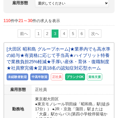
雇用形態
110
21～30
件中
件の求人を表示
前へ
1
2
3
4
5
6
次へ
[大田区 昭和島 グループホーム]★業界内でも高水準
の給与★有資格に応じて手当高★ハイブリット特養
で業務負担25%軽減★手厚い産休・育休・復職制度
★社員寮完備★定員18名の認知症対応型ホーム
未経験者歓迎
中高年歓迎
正社員
ブランクOK
資格支援
雇用形態
正社員
東京都
大田区
●東京モノレール羽田線「昭和島」駅(徒歩
勤務地
17分）） ●JR・京急「蒲田」駅または
「大森」駅からバス(第四小学校停留場か