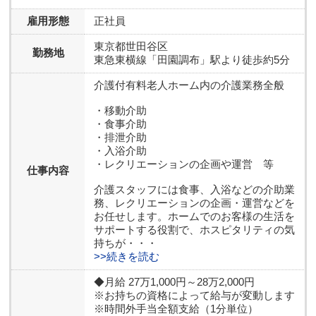
雇用形態
正社員
東京都
世田谷区
勤務地
東急東横線「田園調布」駅より徒歩約5分
介護付有料老人ホーム内の介護業務全般
・移動介助
・食事介助
・排泄介助
・入浴介助
・レクリエーションの企画や運営 等
仕事内容
介護スタッフには食事、入浴などの介助業
務、レクリエーションの企画・運営などを
お任せします。ホームでのお客様の生活を
サポートする役割で、ホスピタリティの気
持ちが・・・
>>続きを読む
◆月給 27万1,000円～28万2,000円
※お持ちの資格によって給与が変動します
※時間外手当全額支給（1分単位）