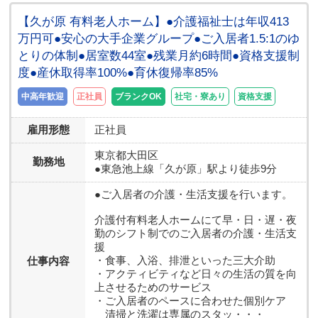
【久が原 有料老人ホーム】●介護福祉士は年収413
万円可●安心の大手企業グループ●ご入居者1.5:1のゆ
とりの体制●居室数44室●残業月約6時間●資格支援制
度●産休取得率100%●育休復帰率85%
中高年歓迎
正社員
ブランクOK
社宅・寮あり
資格支援
雇用形態
正社員
東京都
大田区
勤務地
●東急池上線「久が原」駅より徒歩9分
●ご入居者の介護・生活支援を行います。
介護付有料老人ホームにて早・日・遅・夜
勤のシフト制でのご入居者の介護・生活支
援
・食事、入浴、排泄といった三大介助
仕事内容
・アクティビティなど日々の生活の質を向
上させるためのサービス
・ご入居者のペースに合わせた個別ケア
清掃と洗濯は専属のスタッ・・・