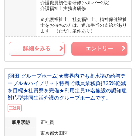
介護職員初任者研修(ヘルパー2級)
介護福祉士実務者研修
※介護福祉士、社会福祉士、精神保健福祉
士をお持ちの方は、追加手当の支給があり
ます。（ただし条件あり）
詳細をみる
エントリー
[羽田 グループホーム]★業界内でも高水準の給与テ
ーブル★ハイブリット特養で職員業務負担25%軽減
を目標★社員寮を完備★利用定員18名施設の認知症
対応型共同生活介護のグループホームです。
正社員
雇用形態
正社員
東京都
大田区