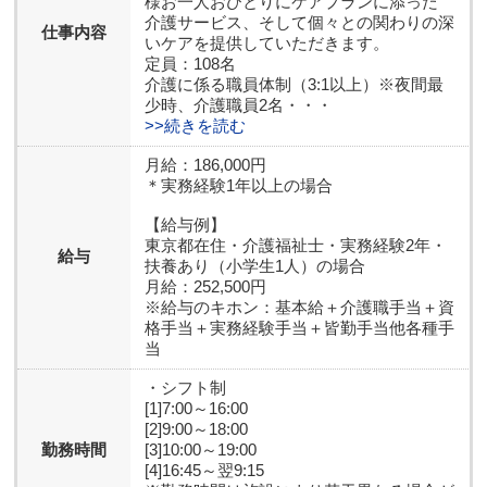
様お一人おひとりにケアプランに添った
介護サービス、そして個々との関わりの深
仕事内容
いケアを提供していただきます。
定員：108名
介護に係る職員体制（3:1以上）※夜間最
少時、介護職員2名・・・
>>続きを読む
月給：186,000円
＊実務経験1年以上の場合
【給与例】
東京都在住・介護福祉士・実務経験2年・
給与
扶養あり（小学生1人）の場合
月給：252,500円
※給与のキホン：基本給＋介護職手当＋資
格手当＋実務経験手当＋皆勤手当他各種手
当
・シフト制
[1]7:00～16:00
[2]9:00～18:00
勤務時間
[3]10:00～19:00
[4]16:45～翌9:15