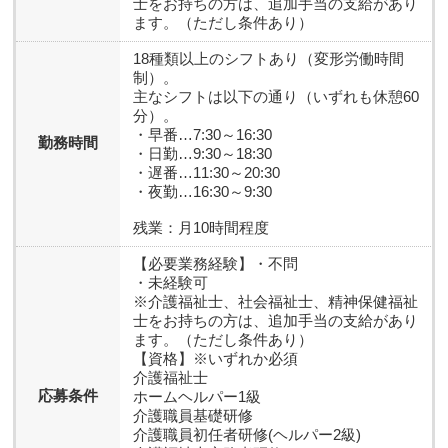
士をお持ちの方は、追加手当の支給があり
ます。（ただし条件あり）
18種類以上のシフトあり（変形労働時間
制）。
主なシフトは以下の通り（いずれも休憩60
分）。
・早番…7:30～16:30
勤務時間
・日勤…9:30～18:30
・遅番…11:30～20:30
・夜勤…16:30～9:30
残業：月10時間程度
【必要業務経験】
・不問
・未経験可
※介護福祉士、社会福祉士、精神保健福祉
士をお持ちの方は、追加手当の支給があり
ます。（ただし条件あり）
【資格】
※いずれか必須
介護福祉士
応募条件
ホームヘルパー1級
介護職員基礎研修
介護職員初任者研修(ヘルパー2級)