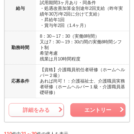
試用期間3ヶ月あり・同条件
給与
・処遇改善加算金別途年2回支給（昨年実
績年30万/年2回に分けて支給）
・昇給年1回
・賞与年2回（1.4ヶ月）
8：30～17：30（実働8時間）
又は7：30～19：30の間の実働8時間シフ
勤務時間
ト制
希望考慮
残業は月10時間程度
【資格】
介護職員初任者研修（ホームヘル
パー２級）
応募条件
あれば尚可！：介護福祉士、介護職員実務
者研修（ホームヘルパー１級・介護職員基
礎研修）
詳細をみる
エントリー
110
21～30
件中
件の求人を表示