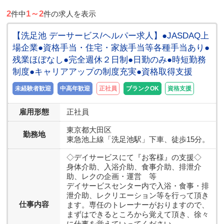
2
1～2
件中
件の求人を表示
【洗足池 デーサービス/ヘルパー求人】●JASDAQ上
場企業●資格手当・住宅・家族手当等各種手当あり●
残業ほぼなし●完全週休２日制●日勤のみ●時短勤務
制度●キャリアアップの制度充実●資格取得支援
未経験者歓迎
中高年歓迎
正社員
ブランクOK
資格支援
雇用形態
正社員
東京都
大田区
勤務地
東急池上線「洗足池駅」下車、徒歩15分。
◇デイサービスにて『お客様』の支援◇
身体介助、入浴介助、食事介助、排泄介
助、レクの企画・運営 等
デイサービスセンター内で入浴・食事・排
泄介助、レクリエーション等を行って頂き
仕事内容
ます。専任のトレーナーがおりますので、
まずはできるところから覚えて頂き、徐々
に仕事を覚えていってください