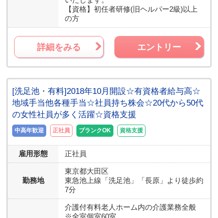
【資格】
初任者研修(旧ヘルパー2級)以上
の方
詳細をみる
エントリー
[洗足池・有料]2018年10月開設☆有資格者給与高☆
地域手当他各種手当☆社員持ち株会☆20代から50代
の女性社員が多く活躍☆資格支援
中高年歓迎
正社員
ブランクOK
資格支援
雇用形態
正社員
東京都
大田区
勤務地
東急池上線「洗足池」「長原」より徒歩約
7分
介護付有料老人ホーム内の介護業務全般
※全室個室60室