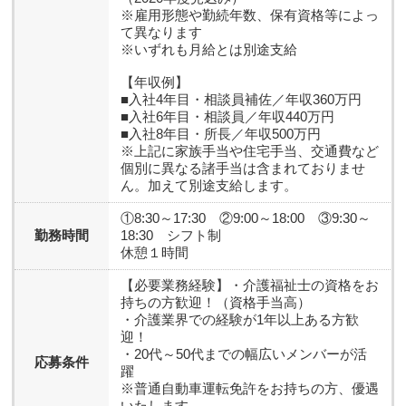
※雇用形態や勤続年数、保有資格等によっ
て異なります
※いずれも月給とは別途支給
【年収例】
■入社4年目・相談員補佐／年収360万円
■入社6年目・相談員／年収440万円
■入社8年目・所長／年収500万円
※上記に家族手当や住宅手当、交通費など
個別に異なる諸手当は含まれておりませ
ん。加えて別途支給します。
①8:30～17:30 ②9:00～18:00 ③9:30～
勤務時間
18:30 シフト制
休憩１時間
【必要業務経験】
・介護福祉士の資格をお
持ちの方歓迎！（資格手当高）
・介護業界での経験が1年以上ある方歓
迎！
・20代～50代までの幅広いメンバーが活
応募条件
躍
※普通自動車運転免許をお持ちの方、優遇
いたします。