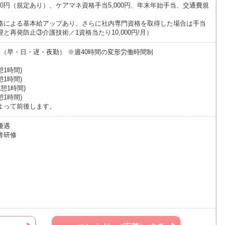
000円（規定あり）、ケアマネ資格手当5,000円、年末年始手当、交通費規
格による基本給アップあり、さらに社内専門資格を取得した場合は手当
と再発防止③介護技術／1資格当たり10,000円/月）
（早・日・遅・夜勤） ※週40時間の変形労働時間制
休憩1時間)
休憩1時間)
休憩1時間)
休憩1時間)
よって前後します。
優遇
者研修