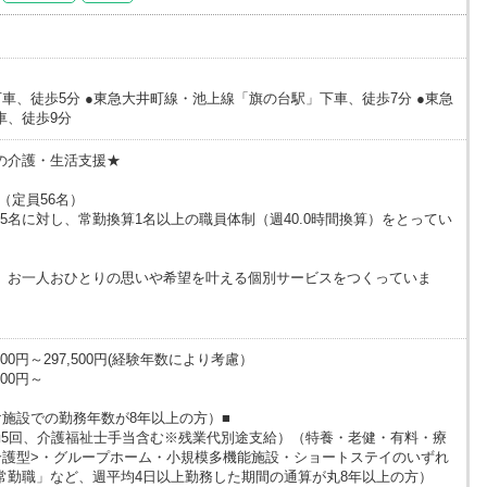
車、徒歩5分 ●東急大井町線・池上線「旗の台駅」下車、徒歩7分 ●東急
車、徒歩9分
の介護・生活支援★
 （定員56名）
.5名に対し、常勤換算1名以上の職員体制（週40.0時間換算）をとってい
、お一人おひとりの思いや希望を叶える個別サービスをつくっていま
00円～297,500円(経験年数により考慮）
00円～
け施設での勤務年数が8年以上の方）■
（夜勤5回、介護福祉士手当含む※残業代別途支給）（特養・老健・有料・療
介護型>・グループホーム・小規模多機能施設・ショートステイのいずれ
常勤職」など、週平均4日以上勤務した期間の通算が丸8年以上の方）