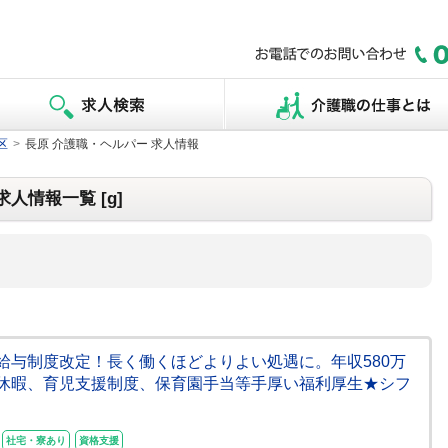
区
>
長原 介護職・ヘルパー 求人情報
人情報一覧 [g]
]★給与制度改定！長く働くほどよりよい処遇に。年収580万
休暇、育児支援制度、保育園手当等手厚い福利厚生★シフ
社宅・寮あり
資格支援