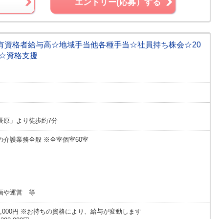
エントリー(応募）する
設☆有資格者給与高☆地域手当他各種手当☆社員持ち株会☆20
躍☆資格支援
長原」より徒歩約7分
介護業務全般 ※全室個室60室
画や運営 等
9万6,000円 ※お持ちの資格により、給与が変動します