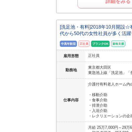
詳細をみる
[洗足池・有料]2018年10月開
代から50代の女性社員が多く活
中高年歓迎
正社員
ブランクOK
資格支援
正社員
雇用形態
東京都
大田区
勤務地
東急池上線「洗足池」「
介護付有料老人ホーム内の
・移動介助
仕事内容
・食事介助
・排泄介助
・入浴介助
・レクリエーションの企
月給 25万7,000円～2