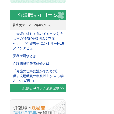
最終更新：2022年08月16日
「介護に対して負のイメージを持
つ方の“不安”を取り除く存在
へ。」（介護男子 エントリーNo.8
／インタビュー）
実務者研修とは
介護職員初任者研修とは
「介護の仕事に活かすための知
識」現場職員の半数以上が”自ら学
んでいる”理由
介護職netコラム最新記事 >>