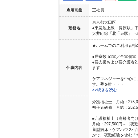
正社員
雇用形態
東京都
大田区
勤務地
●東急池上線「長原駅」下
大井町線「北千束駅」下
★ホームでのご利用者様
●居室数 51室／全室個室
●要支援および要介護者2
仕事内容
ます。
ケアマネジャーを中心に
す。夢を叶・・・
>>続きを読む
介護福祉士 月給：275,0
初任者研修 月給：252,5
■介護福祉士（高齢者向
月給：297,500円～
養型病床・ケアハウス<
かで、夜勤経験を含む「