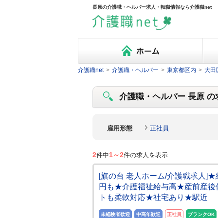
長原の介護職・ヘルパー求人・転職情報なら介護職net
介護職net
>
介護職・ヘルパー
>
東京都区内
>
大田
介護職・ヘルパー 長原 の求
雇用形態
正社員
2
1～2
件中
件の求人を表示
[旗の台 老人ホーム/介護職求人
円も★介護福祉給与高★産前産後
トも柔軟対応★社宅あり★駅近
未経験者歓迎
中高年歓迎
正社員
ブランクOK