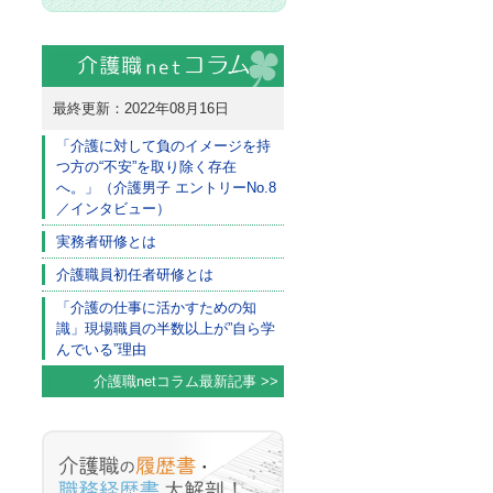
最終更新：2022年08月16日
「介護に対して負のイメージを持
つ方の“不安”を取り除く存在
へ。」（介護男子 エントリーNo.8
／インタビュー）
実務者研修とは
介護職員初任者研修とは
「介護の仕事に活かすための知
識」現場職員の半数以上が”自ら学
んでいる”理由
介護職netコラム最新記事 >>