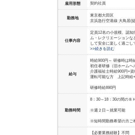
契約社員
雇用形態
東京都
大田区
勤務地
京浜急行空港線 大鳥居(徒
定員12名の小規模、認
ム・レクリエーションな
仕事内容
して安全に楽しく過ごし
>>続きを読む
時給900円～ 研修時は時
初任者研修（旧ホームヘル
介護福祉士時給900円+資
給与
運転可能な方 上記時給+運
研修時給890円
8：30～18：30の間の８
勤務時間
※週２日～就業可能
※短時間勤務希望の方ご
【必要業務経験】
不問