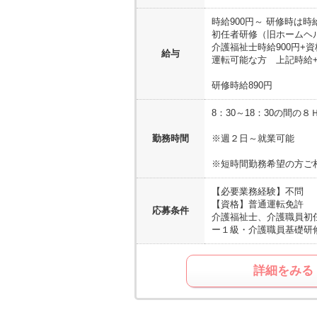
時給900円～ 研修時は時
初任者研修（旧ホームヘル
介護福祉士時給900円+資
給与
運転可能な方 上記時給+運
研修時給890円
8：30～18：30の間の８
勤務時間
※週２日～就業可能
※短時間勤務希望の方ご
【必要業務経験】
不問
【資格】
普通運転免許
応募条件
介護福祉士、介護職員初
ー１級・介護職員基礎研
詳細をみる