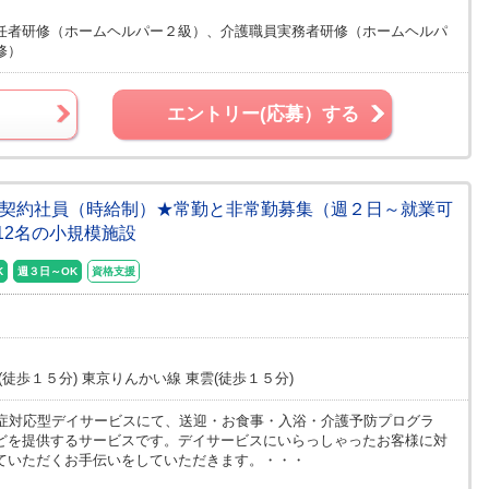
任者研修（ホームヘルパー２級）、介護職員実務者研修（ホームヘルパ
修）
エントリー(応募）する
★契約社員（時給制）★常勤と非常勤募集（週２日～就業可
12名の小規模施設
K
週３日～OK
資格支援
徒歩１５分) 東京りんかい線 東雲(徒歩１５分)
知症対応型デイサービスにて、送迎・お食事・入浴・介護予防プログラ
どを提供するサービスです。デイサービスにいらっしゃったお客様に対
ていただくお手伝いをしていただきます。・・・