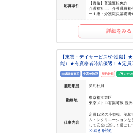
【資格】
普通運転免許
応募条件
介護福祉士、介護職員初
ー１級・介護職員基礎研
詳細をみる
【東雲・デイサービス/介護職】
能）★有資格者時給優遇！★定員
未経験者歓迎
中高年歓迎
契約社員
ブランクO
契約社員
雇用形態
東京都
江東区
勤務地
東京メトロ有楽町線 豊洲(
定員12名の小規模、認
ム・レクリエーションな
仕事内容
して安全に楽しく過ごし
>>続きを読む