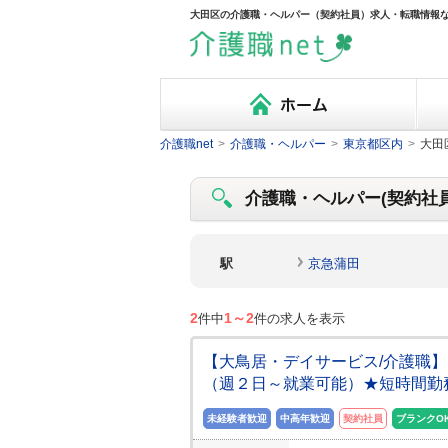
大田区の介護職・ヘルパー（契約社員）求人・転職情報なら
介護職net
>
介護職・ヘルパー
>
東京都区内
>
大田
介護職・ヘルパー(契約社員)
駅
京急蒲田
2
1～2
件中
件の求人を表示
【大鳥居・デイサービス/介護職
（週２日～就業可能）★短時間勤
未経験者歓迎
中高年歓迎
契約社員
ブランクO