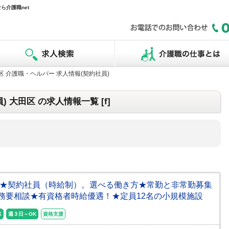
介護職net
区 介護職・ヘルパー 求人情報(契約社員)
 大田区 の求人情報一覧 [f]
】★契約社員（時給制）。選べる働き方★常勤と非常勤募集
務要相談★有資格者時給優遇！★定員12名の小規模施設
K
週３日～OK
資格支援