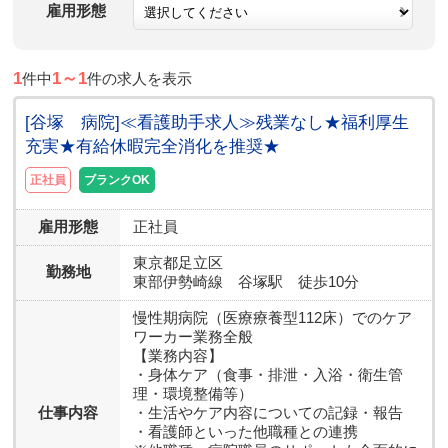
雇用形態
1
1～1
件中
件の求人を表示
[谷塚 病院]≪看護助手求人≫残業なし★福利厚生
充実★有給休暇完全消化を推奨★
正社員
ブランクOK
雇用形態
正社員
東京都
足立区
勤務地
東部伊勢崎線 谷塚駅 徒歩10分
慢性期病院（医療療養型112床）でのケア
ワーカー業務全般
【業務内容】
・身体ケア（食事・排泄・入浴・衛生管
理・環境整備等）
仕事内容
・生活やケア内容についての記録・報告
・看護師といった他職種との連携