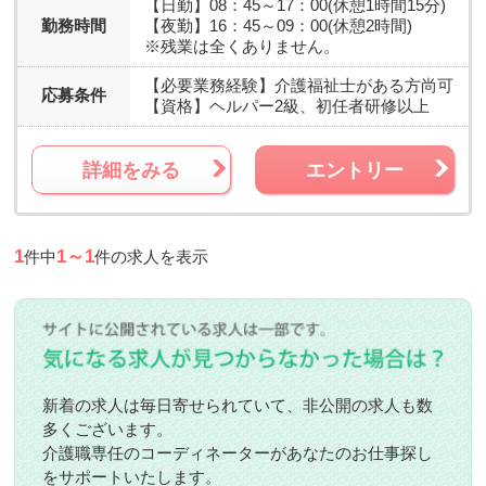
【日勤】08：45～17：00(休憩1時間15分)
勤務時間
【夜勤】16：45～09：00(休憩2時間)
※残業は全くありません。
【必要業務経験】
介護福祉士がある方尚可
応募条件
【資格】
ヘルパー2級、初任者研修以上
詳細をみる
エントリー
1
1～1
件中
件の求人を表示
新着の求人は毎日寄せられていて、非公開の求人も数
多くございます。
介護職専任のコーディネーターがあなたのお仕事探し
をサポートいたします。