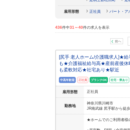
雇用形態
正社員
パート・ア
436
31～40
件中
件の求人を表示
前へ
[尻手 老人ホーム/介護職求人]
も★介護福祉給与高★産前産後休
も柔軟対応★社宅あり★駅近
中高年歓迎
正社員
ブランクOK
社宅・寮あり
正社員
雇用形態
神奈川県
川崎市
勤務地
JR南武線 尻手駅から徒歩
★ホームでのご利用者様