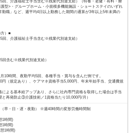
（夜勤5回、介護福祉士手当含む※残業代別途支給）（特養・老健・有料・療
介護型>・グループホーム・小規模多機能施設・ショートステイのいずれ
常勤職」など、週平均4日以上勤務した期間の通算が3年以上5年未満の
方）■
（夜勤5回、介護福祉士手当含む※残業代別途支給）
夜勤5回含む※残業代別途支給）
月10時間、夜勤平均5回、各種手当・賞与を含んだ例です。
000円（規定あり）、ケアマネ資格手当5,000円、年末年始手当、交通費規
格による基本給アップあり、さらに社内専門資格を取得した場合は手当
と再発防止③介護技術／1資格当たり10,000円/月）
（早・日・遅・夜勤） ※週40時間の変形労働時間制
休憩1時間)
休憩1時間)
休憩1時間)