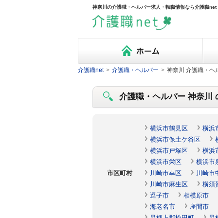
神奈川の介護職・ヘルパー求人・転職情報なら介護職net
介護職net
>
介護職・ヘルパー
>
神奈川 介護職・ヘ
介護職・ヘルパー 神奈川 の
横浜市鶴見区
横浜
横浜市保土ケ谷区
横浜市戸塚区
横浜
横浜市栄区
横浜市
市区町村
川崎市幸区
川崎市
川崎市麻生区
横須
逗子市
相模原市
海老名市
座間市
足柄上郡松田町
足