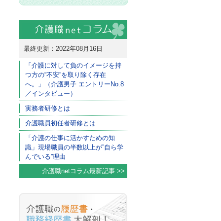
最終更新：2022年08月16日
「介護に対して負のイメージを持
つ方の“不安”を取り除く存在
へ。」（介護男子 エントリーNo.8
／インタビュー）
実務者研修とは
介護職員初任者研修とは
「介護の仕事に活かすための知
識」現場職員の半数以上が”自ら学
んでいる”理由
介護職netコラム最新記事 >>