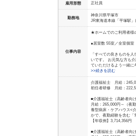
正社員
雇用形態
神奈川県
平塚市
勤務地
JR東海道本線「平塚駅」
★ホームでのご利用者様
●居室数 55室／全室個室
仕事内容
「すべての良きものを人
いです。 お元気な方も
ていただけるよう一緒に
>>続きを読む
介護福祉士 月給：245,0
初任者研修 月給：222,5
■介護福祉士（高齢者向
月給：265,000円～
養型病床・ケアハウス<
かで、夜勤経験を含む「
【年収例】3,714,356円
■介護福祉士（高齢者向け