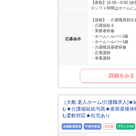
【夜勤】16:00～9:00 (
※シフト時間はホームに
【資格】
・介護職員初任
・介護福祉士
・実務者研修
・ホームヘルパー2級
応募条件
・ホームヘルパー1級
・介護職員基礎研修
・正看護師
・准看護師
詳細をみる
［大船 老人ホーム/介護職求人]
も★介護福祉給与高★産前産後休
も柔軟対応★社宅あり
未経験者歓迎
中高年歓迎
正社員
ブランクOK