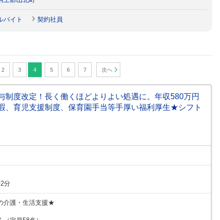
ルバイト
契約社員
2
3
4
5
6
7
次へ
★給与制度改定！長く働くほどよりよい処遇に。年収580万円
暇、育児支援制度、保育園手当等手厚い福利厚生★シフト
2分
の介護・生活支援★