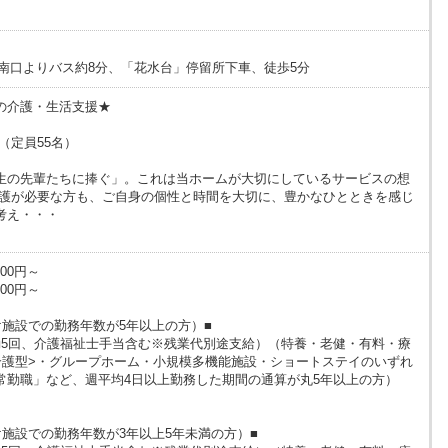
南口よりバス約8分、「花水台」停留所下車、徒歩5分
の介護・生活支援★
 （定員55名）
生の先輩たちに捧ぐ」。これは当ホームが大切にしているサービスの想
介護が必要な方も、ご自身の個性と時間を大切に、豊かなひとときを感じ
考え・・・
00円～
00円～
け施設での勤務年数が5年以上の方）■
（夜勤5回、介護福祉士手当含む※残業代別途支給）（特養・老健・有料・療
介護型>・グループホーム・小規模多機能施設・ショートステイのいずれ
常勤職」など、週平均4日以上勤務した期間の通算が丸5年以上の方）
施設での勤務年数が3年以上5年未満の方）■