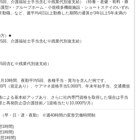
（夜勤5回、介護福祉士手当含む※残業代別途支給）（特養・老健・有料・療
介護型>・グループホーム・小規模多機能施設・ショートステイのいずれ
常勤職」など、週平均4日以上勤務した期間の通算が3年以上5年未満の
方）■
（夜勤5回、介護福祉士手当含む※残業代別途支給）
夜勤5回含む※残業代別途支給）
月10時間、夜勤平均5回、各種手当・賞与を含んだ例です。
000円（規定あり）、ケアマネ資格手当5,000円、年末年始手当、交通費規
格による基本給アップあり、さらに社内専門資格を取得した場合は手当
と再発防止③介護技術／1資格当たり10,000円/月）
（早・日・遅・夜勤） ※週40時間の変形労働時間制
休憩1時間)
休憩1時間)
休憩1時間)