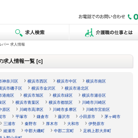
ルパー 求人情報
求人情報一覧 [c]
市神奈川区
横浜市西区
横浜市中区
横浜市南区
横浜市磯子区
横浜市金沢区
横浜市港北区
市港南区
横浜市旭区
横浜市緑区
横浜市瀬谷区
泉区
横浜市青葉区
横浜市都筑区
川崎市川崎区
中原区
川崎市高津区
川崎市多摩区
川崎市宮前区
賀市
平塚市
鎌倉市
藤沢市
小田原市
茅ヶ崎市
三浦市
秦野市
厚木市
大和市
伊勢原市
綾瀬市
中郡大磯町
中郡二宮町
足柄上郡大井町
柄上郡山北町