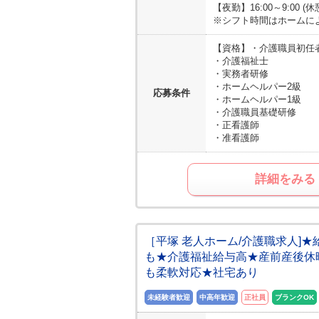
【夜勤】16:00～9:00 (
※シフト時間はホームに
【資格】
・介護職員初任
・介護福祉士
・実務者研修
・ホームヘルパー2級
応募条件
・ホームヘルパー1級
・介護職員基礎研修
・正看護師
・准看護師
詳細をみる
［平塚 老人ホーム/介護職求人]
も★介護福祉給与高★産前産後休
も柔軟対応★社宅あり
未経験者歓迎
中高年歓迎
正社員
ブランクOK