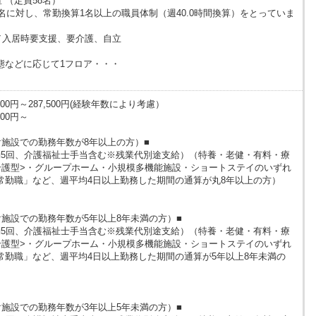
 （定員58名）
名に対し、常勤換算1名以上の職員体制（週40.0時間換算）をとっていま
／入居時要支援、要介護、自立
態などに応じて1フロア・・・
00円～287,500円(経験年数により考慮）
00円～
け施設での勤務年数が8年以上の方）■
（夜勤5回、介護福祉士手当含む※残業代別途支給）（特養・老健・有料・療
介護型>・グループホーム・小規模多機能施設・ショートステイのいずれ
常勤職」など、週平均4日以上勤務した期間の通算が丸8年以上の方）
施設での勤務年数が5年以上8年未満の方）■
（夜勤5回、介護福祉士手当含む※残業代別途支給）（特養・老健・有料・療
介護型>・グループホーム・小規模多機能施設・ショートステイのいずれ
常勤職」など、週平均4日以上勤務した期間の通算が5年以上8年未満の
施設での勤務年数が3年以上5年未満の方）■