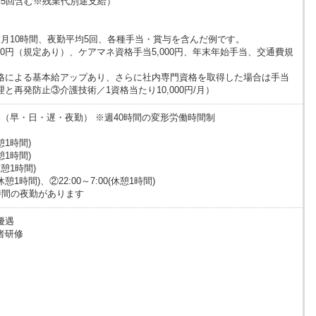
夜勤5回含む※残業代別途支給）
月10時間、夜勤平均5回、各種手当・賞与を含んだ例です。
000円（規定あり）、ケアマネ資格手当5,000円、年末年始手当、交通費規
格による基本給アップあり、さらに社内専門資格を取得した場合は手当
と再発防止③介護技術／1資格当たり10,000円/月）
（早・日・遅・夜勤） ※週40時間の変形労働時間制
休憩1時間)
休憩1時間)
休憩1時間)
(休憩1時間)、②22:00～7:00(休憩1時間)
時間の夜勤があります
優遇
者研修