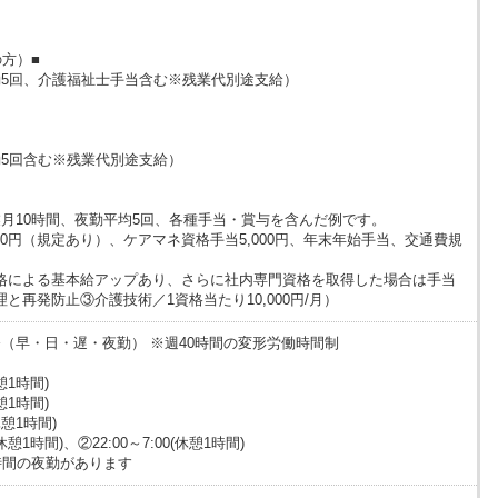
方）■
（夜勤5回、介護福祉士手当含む※残業代別途支給）
夜勤5回含む※残業代別途支給）
月10時間、夜勤平均5回、各種手当・賞与を含んだ例です。
000円（規定あり）、ケアマネ資格手当5,000円、年末年始手当、交通費規
格による基本給アップあり、さらに社内専門資格を取得した場合は手当
と再発防止③介護技術／1資格当たり10,000円/月）
（早・日・遅・夜勤） ※週40時間の変形労働時間制
休憩1時間)
休憩1時間)
休憩1時間)
(休憩1時間)、②22:00～7:00(休憩1時間)
時間の夜勤があります