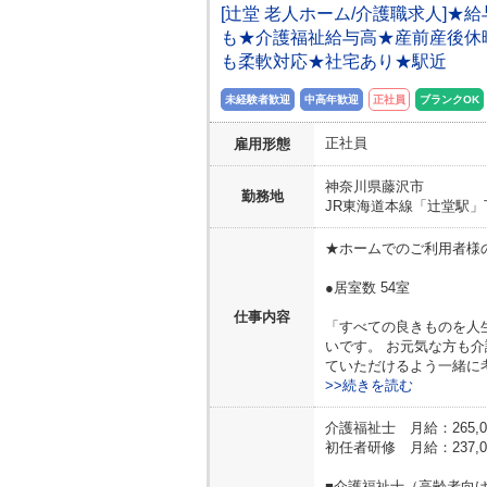
[辻堂 老人ホーム/介護職求人]
も★介護福祉給与高★産前産後休
も柔軟対応★社宅あり★駅近
未経験者歓迎
中高年歓迎
正社員
ブランクOK
正社員
雇用形態
神奈川県
藤沢市
勤務地
JR東海道本線「辻堂駅」
★ホームでのご利用者様
●居室数 54室
仕事内容
「すべての良きものを人
いです。 お元気な方も
ていただけるよう一緒に
>>続きを読む
介護福祉士 月給：265,0
初任者研修 月給：237,0
■介護福祉士（高齢者向