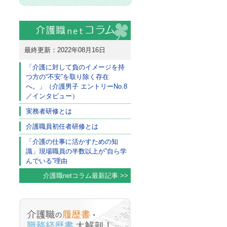
最終更新：2022年08月16日
「介護に対して負のイメージを持
つ方の“不安”を取り除く存在
へ。」（介護男子 エントリーNo.8
／インタビュー）
実務者研修とは
介護職員初任者研修とは
「介護の仕事に活かすための知
識」現場職員の半数以上が”自ら学
んでいる”理由
介護職netコラム最新記事 >>