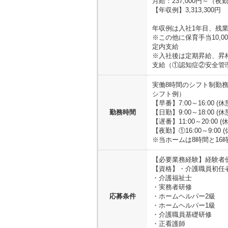
月給：237,000円～（
【年収例】3,313,300円
年収例は入社1年目、残業
※この他に保育手当10,
定内支給
※入社後は定期昇給、昇
支給（①認知症②安全管理
実働8時間のシフト制勤務
シフト例）
【早番】7:00～16:00 (
勤務時間
【日勤】9:00～18:00 (
【遅番】11:00～20:00 (
【夜勤】①16:00～9:00 
※当ホームは8時間と16
【必要業務経験】
経験者
【資格】
・介護職員初任
・介護福祉士
・実務者研修
応募条件
・ホームヘルパー2級
・ホームヘルパー1級
・介護職員基礎研修
・正看護師