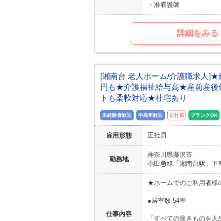
・准看護師
詳細をみる
[湘南台 老人ホーム/介護職求人
円も★介護福祉給与高★産前産後
トも柔軟対応★社宅あり
未経験者歓迎
中高年歓迎
正社員
ブランクOK
正社員
雇用形態
神奈川県
藤沢市
勤務地
小田急線「湘南台駅」下車
★ホームでのご利用者様
●居室数 54室
仕事内容
「すべての良きものを人