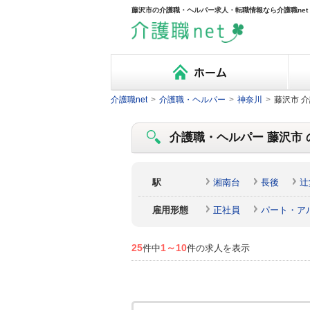
藤沢市の介護職・ヘルパー求人・転職情報なら介護職net
介護職net
>
介護職・ヘルパー
>
神奈川
>
藤沢市 
介護職・ヘルパー 藤沢市 の
駅
湘南台
長後
辻
雇用形態
正社員
パート・ア
25
1～10
件中
件の求人を表示