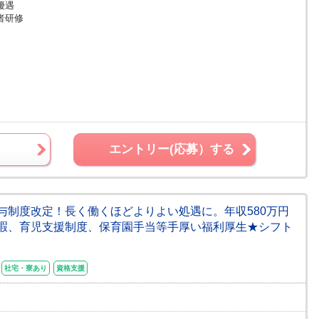
優遇
者研修
エントリー(応募）する
★給与制度改定！長く働くほどよりよい処遇に。年収580万円
暇、育児支援制度、保育園手当等手厚い福利厚生★シフト
社宅・寮あり
資格支援