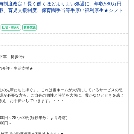
★給与制度改定！長く働くほどよりよい処遇に。年収580万円
暇、育児支援制度、保育園手当等手厚い福利厚生★シフト
社宅・寮あり
資格支援
下車、徒歩9分
の介護・生活支援★
生の先輩たちに捧ぐ」。これは当ホームが大切にしているサービスの想
介護が必要な方も、ご自身の個性と時間を大切に、豊かなひとときを感じ
考え、お手伝いしていきます。・・・
00円～287,500円(経験年数により考慮）
00円～
け施設での勤務年数が8年以上の方）■