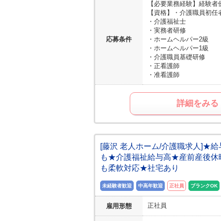
【必要業務経験】
経験者
【資格】
・介護職員初任
・介護福祉士
・実務者研修
応募条件
・ホームヘルパー2級
・ホームヘルパー1級
・介護職員基礎研修
・正看護師
・准看護師
詳細をみる
[藤沢 老人ホーム/介護職求人]
も★介護福祉給与高★産前産後休
も柔軟対応★社宅あり
未経験者歓迎
中高年歓迎
正社員
ブランクOK
正社員
雇用形態