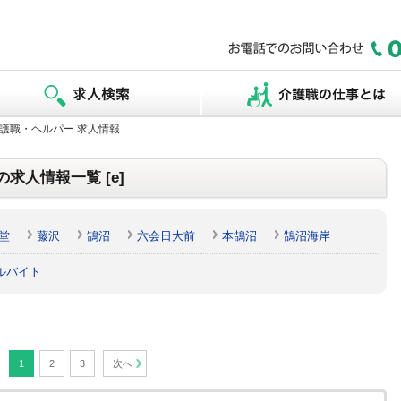
介護職・ヘルパー 求人情報
求人情報一覧 [e]
堂
藤沢
鵠沼
六会日大前
本鵠沼
鵠沼海岸
ルバイト
1
2
3
次へ