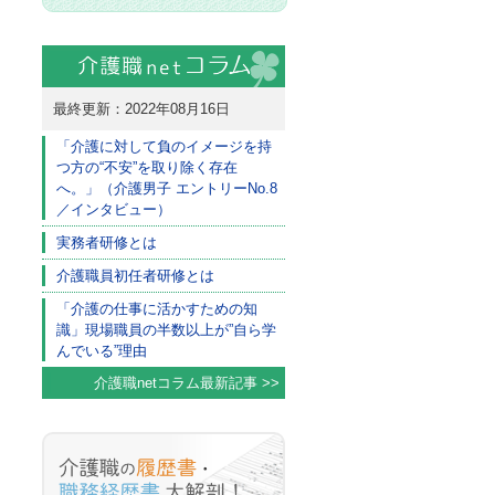
最終更新：2022年08月16日
「介護に対して負のイメージを持
つ方の“不安”を取り除く存在
へ。」（介護男子 エントリーNo.8
／インタビュー）
実務者研修とは
介護職員初任者研修とは
「介護の仕事に活かすための知
識」現場職員の半数以上が”自ら学
んでいる”理由
介護職netコラム最新記事 >>