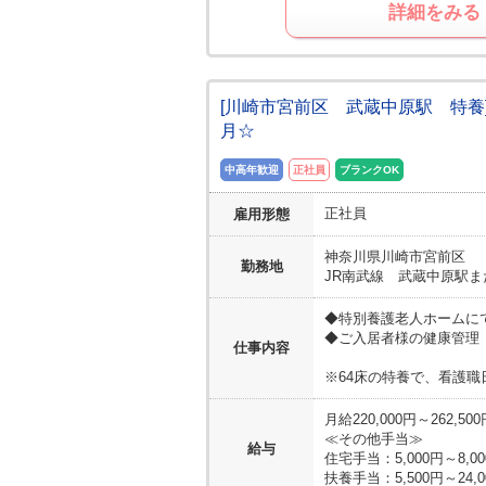
詳細をみる
[川崎市宮前区 武蔵中原駅 特養
月☆
中高年歓迎
正社員
ブランクOK
正社員
雇用形態
神奈川県
川崎市宮前区
勤務地
JR南武線 武蔵中原駅
◆特別養護老人ホームに
◆ご入居者様の健康管理
仕事内容
※64床の特養で、看護職
月給220,000円～262,500
≪その他手当≫
給与
住宅手当：5,000円～8,0
扶養手当：5,500円～24,0