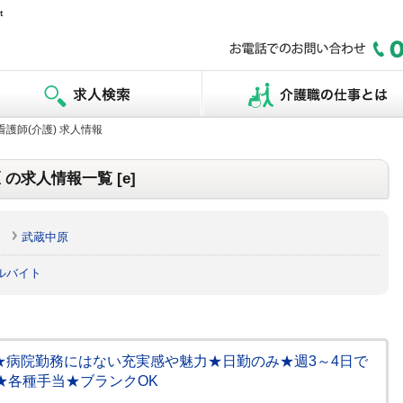
t
看護師(介護) 求人情報
 の求人情報一覧 [e]
武蔵中原
ルバイト
]★病院勤務にはない充実感や魅力★日勤のみ★週3～4日で
)★各種手当★ブランクOK