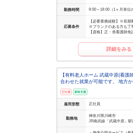
9:00～18:00（1ヶ月
勤務時間
【必要業務経験】
※長期
応募条件
※ブランクのある方も丁
【資格】
正・准看護師免
詳細をみる
【有料老人ホーム 武蔵中原(看
合わせた就業が可能です。 地方
正社員
資格支援
正社員
雇用形態
神奈川県
川崎市
勤務地
JR南武線「武蔵中原」駅
・身体介助サービス（食