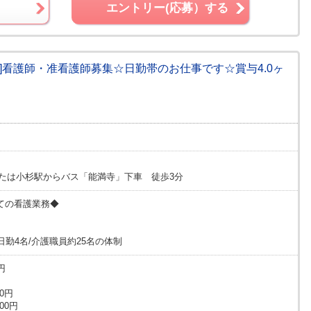
エントリー(応募）する
]看護師・准看護師募集☆日勤帯のお仕事です☆賞与4.0ヶ
または小杉駅からバス「能満寺」下車 徒歩3分
ての看護業務◆
日勤4名/介護職員約25名の体制
円
00円
00円