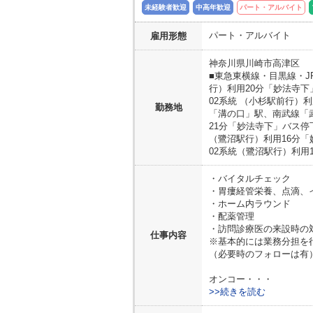
未経験者歓迎
中高年歓迎
パート・アルバイト
パート・アルバイト
雇用形態
神奈川県
川崎市高津区
■東急東横線・目黒線・J
行）利用20分「妙法寺下
02系統 （小杉駅前行）
勤務地
「溝の口」駅、南武線「
21分「妙法寺下」バス停
（鷺沼駅行）利用16分「
02系統（鷺沼駅行）利用
・バイタルチェック
・胃瘻経管栄養、点滴、
・ホーム内ラウンド
・配薬管理
・訪問診療医の来設時の
仕事内容
※基本的には業務分担を
（必要時のフォローは有
オンコー・・・
>>続きを読む