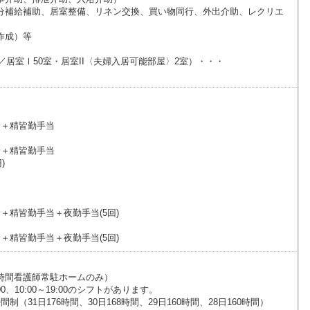
分補給補助、居室整備、リネン交換、買い物同行、外出介助、レクリエ
）
作成）等
名／居室Ⅰ50室・居室II〈夫婦入居可能部屋〉2室）・・・
定給＋精皆勤手当
定給＋精皆勤手当
)
定給＋精皆勤手当＋夜勤手当(5回)
定給＋精皆勤手当＋夜勤手当(5回)
※24時間看護師常駐ホームのみ）
0、10:00～19:00のシフトがあります。
（31日176時間、30日168時間、29日160時間、28日160時間）