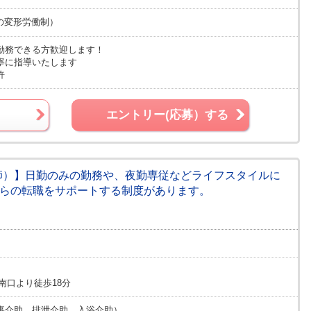
単位の変形労働制）
勤務できる方歓迎します！
寧に指導いたします
許
エントリー(応募）する
護師）】日勤のみの勤務や、夜勤専従などライフスタイルに
からの転職をサポートする制度があります。
南口より徒歩18分
事介助、排泄介助、入浴介助）