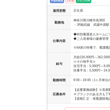
中高年歓迎
正社員
ブランクOK
正社員
雇用形態
神奈川県
川崎市高津区
勤務地
・JR南武線 武蔵中原駅
◆特別養護老人ホームに
◆ご入居者様の健康管理
仕事内容
※64床の特養で、看護職
月給220,000円～262,500
≪その他手当≫
給与
住宅手当：5,000円～8,0
扶養手当：5,500円～24,0
9:00～18:00（1ヶ月
勤務時間
【必要業務経験】
※長期
応募条件
※ブランクのある方も丁
【資格】
正・准看護師免