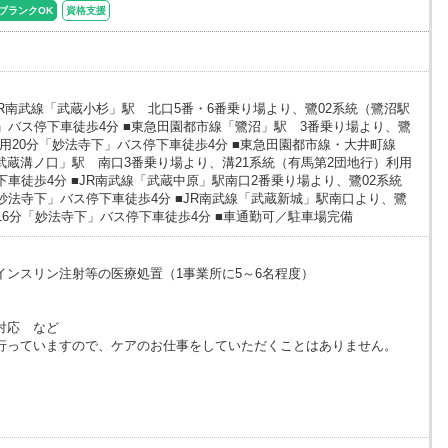
ブランクOK
資格支援
R南武線「武蔵小杉」駅 北口5番・6番乗り場より、鷺02系統（鷺沼駅
」バス停下車徒歩4分 ■東急田園都市線「鷺沼」駅 3番乗り場より、鷺
利用20分「妙法寺下」バス停下車徒歩4分 ■東急田園都市線・大井町線
武蔵溝ノ口」駅 南口3番乗り場より、溝21系統（有馬第2団地行）利用
下車徒歩4分 ■JR南武線「武蔵中原」駅南口2番乗り場より、鷺02系統
妙法寺下」バス停下車徒歩4分 ■JR南武線「武蔵新城」駅南口より、鷺
16分「妙法寺下」バス停下車徒歩4分 ■車通勤可／駐車場完備
インスリン注射等の医療処置（1事業所に5～6名程度）
対応 など
行っていますので、ケアのお仕事をしていただくことはありません。
）