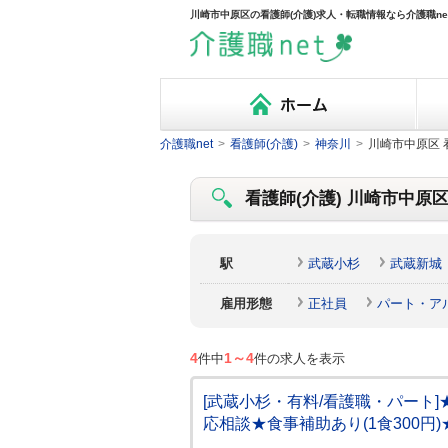
川崎市中原区の看護師(介護)求人・転職情報なら介護職ne
介護職net
>
看護師(介護)
>
神奈川
>
川崎市中原区 
看護師(介護) 川崎市中原区
駅
武蔵小杉
武蔵新城
雇用形態
正社員
パート・ア
4
1～4
件中
件の求人を表示
[武蔵小杉・有料/看護職・パート
応相談★食事補助あり(1食300円