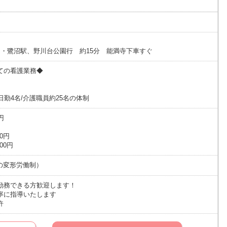
 ・鷺沼駅、野川台公園行 約15分 能満寺下車すぐ
ての看護業務◆
日勤4名/介護職員約25名の体制
円
00円
00円
単位の変形労働制）
勤務できる方歓迎します！
寧に指導いたします
許