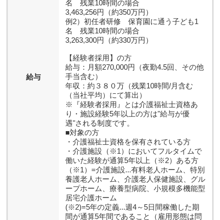
名 残業10時間の場合
3,463,256円（約350万円）
例2）初任者研修 保育園に通う子ども1
名 残業10時間の場合
3,263,300円（約330万円）
【経験者採用】の方
給与：月額270,000円（夜勤4.5回、その他
手当含む）
給与
年収：約３８０万（残業10時間/月含む
（当社平均）にて算出）
※『経験者採用』とは介護福祉士資格あ
り・施設経験5年以上の方は"給与が優
遇"される制度です。
■対象の方
・介護福祉士資格を保有されている方
・介護施設（※1）においてフルタイムで
働いた経験が通算5年以上（※2）ある方
（※1）=介護施設...有料老人ホーム、特別
養護老人ホーム、介護老人保健施設、グル
ープホーム、療養型病院、小規模多機能型
居宅介護ホーム
(※2)=5年の定義...週4～5日間稼働した期
間が通算5年間であること（雇用形態は問