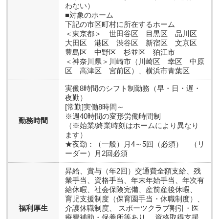
わない）
■対象のホーム
下記の市区町村に所在するホーム
＜東京都＞ 世田谷区 目黒区 品川区
大田区 港区 渋谷区 新宿区 文京区
豊島区 中野区 杉並区 狛江市
＜神奈川県＞川崎市（川崎区 幸区 中原
区 高津区 宮前区）、横浜市青葉区
実働8時間のシフト制勤務（早・日・遅・
夜勤）
[常勤]実働8時間～
※週40時間の変形労働時間制
勤務時間
（※始業/終業時刻はホームにより異なり
ます）
★夜勤：（一般）月4～5回（必須） （リ
ーダー）月2回必須
昇給、賞与（年2回）交通費全額支給、残
業手当、資格手当、年末年始手当、年次有
給休暇、社会保険完備、産前産後休暇、
育児支援制度（保育園手当・休職制度）、
福利厚生
介護休職制度、 スポーツクラブ割引・医
療費補助・保養所等あり、 資格取得支援