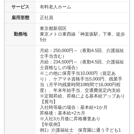
サービス
有料老人ホーム
雇用形態
正社員
東京都新宿区
勤務地
東京メトロ東西線「神楽坂駅」下車、徒歩
5分
月給：250,000円～（夜勤4.5回、介護福祉
士手当含む）
月給：234,500円～（夜勤4.5回、介護福祉
士資格なしの場合）
※この他に保育手当10,000円（規定あ
り）、ケアマネ資格手当5,000円、残業手
当（月平均残業時間10時間で16,000円程
度）、年末年始手当、交通費規定内支給
※定期昇給、昇格による基本給アップあり
【賞与】
入社時等級の場合：基本給×1か月
昇格後：基本給×2カ月
※入社3カ月後に昇格審査あり
【年収例】
例1）介護福祉士 保育園に通う子ども1