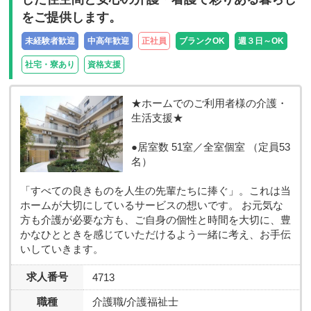
をご提供します。
未経験者歓迎
中高年歓迎
正社員
ブランクOK
週３日～OK
社宅・寮あり
資格支援
★ホームでのご利用者様の介護・
生活支援★
●居室数 51室／全室個室 （定員53
名）
「すべての良きものを人生の先輩たちに捧ぐ」。これは当
ホームが大切にしているサービスの想いです。 お元気な
方も介護が必要な方も、ご自身の個性と時間を大切に、豊
かなひとときを感じていただけるよう一緒に考え、お手伝
いしていきます。
求人番号
4713
職種
介護職/介護福祉士