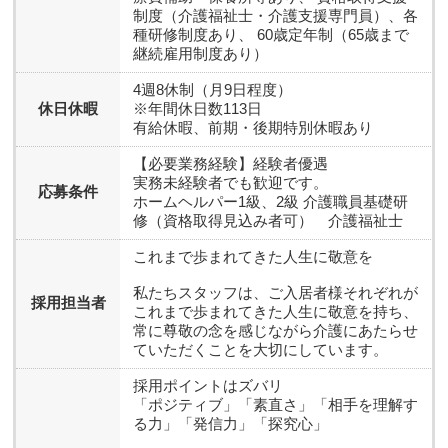
制度（介護福祉士・介護支援専門員）、各
種研修制度あり、 60歳定年制（65歳まで
継続雇用制度あり）
4週8休制（月9日程度）
休日休暇
※年間休日数113日
有給休暇、前期・後期特別休暇あり
【必要業務経験】経験者優遇
実務未経験者でも歓迎です。
応募条件
ホームヘルパー1級、2級 介護職員基礎研
修（資格取得見込み者可） 介護福祉士
これまで歩まれてきた人生に敬意を
私たちスタッフは、ご入居者様それぞれが
採用担当者
これまで歩まれてきた人生に敬意を持ち、
常に尊敬の念を感じながら介護にあたらせ
ていただくことを大切にしています。
採用ポイントはズバリ
「ポジティブ」「素直さ」「相手を理解す
る力」「発信力」「探究心」