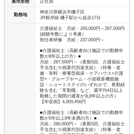
雇用形態
正社員
神奈川県横浜市磯子区
勤務地
JR根岸線 磯子駅から徒歩17分
介護福祉士 月給：265,000円～287,500円
(経験年数により考慮）
初任者研修 月給：237,000円～
■介護福祉士（高齢者向け施設での勤務年
数が8年以上の方）■
月給：287,500円～（夜勤5回、介護福祉士
手当含む※残業代別途支給）（特養・老
健・有料・療養型病床・ケアハウス<介護
型>・グループホーム・小規模多機能施
設・ショートステイのいずれかで、夜勤経
験を含む「常勤職」など、週平均4日以上
勤務した期間の通算が丸8年以上の方）
【年収例】4,009,456円
■介護福祉士（高齢者向け施設での勤務年
数が5年以上8年未満の方）■
月給：280,000円～（夜勤5回、介護福祉士
手当含む※残業代別途支給）（特養・老