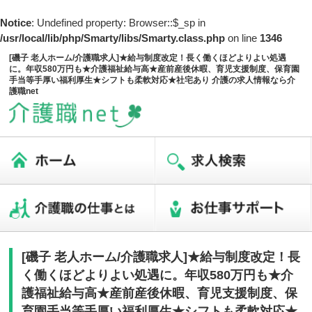
Notice
: Undefined property: Browser::$_sp in
/usr/local/lib/php/Smarty/libs/Smarty.class.php
on line
1346
[磯子 老人ホーム/介護職求人]★給与制度改定！長く働くほどよりよい処遇
に。年収580万円も★介護福祉給与高★産前産後休暇、育児支援制度、保育園
手当等手厚い福利厚生★シフトも柔軟対応★社宅あり 介護の求人情報なら介
護職net
[磯子 老人ホーム/介護職求人]★給与制度改定！長
く働くほどよりよい処遇に。年収580万円も★介
護福祉給与高★産前産後休暇、育児支援制度、保
育園手当等手厚い福利厚生★シフトも柔軟対応★