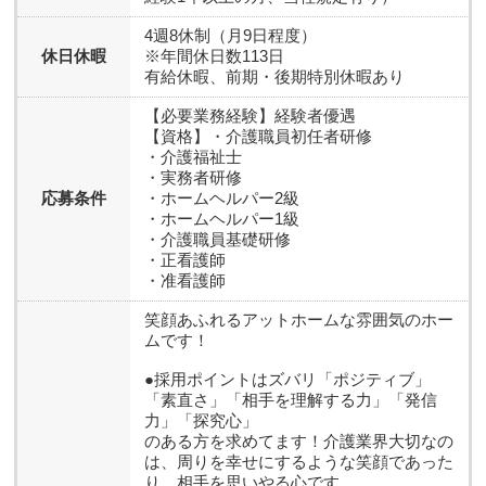
4週8休制（月9日程度）
休日休暇
※年間休日数113日
有給休暇、前期・後期特別休暇あり
【必要業務経験】経験者優遇
【資格】・介護職員初任者研修
・介護福祉士
・実務者研修
応募条件
・ホームヘルパー2級
・ホームヘルパー1級
・介護職員基礎研修
・正看護師
・准看護師
笑顔あふれるアットホームな雰囲気のホー
ムです！
●採用ポイントはズバリ「ポジティブ」
「素直さ」「相手を理解する力」「発信
力」「探究心」
のある方を求めてます！介護業界大切なの
は、周りを幸せにするような笑顔であった
り、相手を思いやる心です。