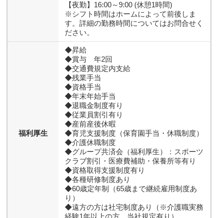
【夜勤】16:00～9:00 (休憩1時間)
※シフト時間はホームによって前後しま
す。詳細の勤務時間についてはお問合せく
ださい。
◆昇給
◆賞与 年2回
◆交通費規定内支給
◆残業手当
◆資格手当
◆年末年始手当
◆退職金制度有り
◆従業員割引有り
◆産前産後休暇
福利厚生
◆育児支援制度（保育園手当・休職制度）
◆介護休職制度
◆グループ共済会（福利厚生）：スポーツ
クラブ割引・医療費補助・保養所等有り
◆資格取得支援制度有り
◆各種研修制度あり
◆60歳定年制（65歳まで継続雇用制度あ
り）
◆遠方の方は社宅制度あり（※介護職実務
経験1年以上の方、当社規定有り）