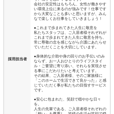
会社の安定性はもちろん、女性が働きやす
い環境上位に来るのが強みです！仕事です
から大変なことも多いと思いますが、みん
なで楽しくお仕事をしていきましょう！
●これまで歩まれてきた人生に敬意を
私たちスタッフは、ご入居者様それぞれが
これまで歩まれてきた人生に敬意を持ち、
常に尊敬の念を感じながら介護にあたらせ
ていただくことを大切にしています。
●身体的な介助や身の回りのお手伝いのみ
採用担当者
ならず、お一人おひとりのライフスタイ
ル・ご要望に寄り添い、それらを実現させ
る事にこだわりたいと考えています。
その結果、ご入居者様、そのご家族様に
「このホームで生活できて良かった」と感
じていただく事が私たちの目指すサービス
です。
●安心に包まれた、笑顔で穏やかな日々
を。
人生の先輩である、ご入居者様それぞれの
「想い」を尊重し、皆様の生活が笑顔で穏