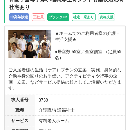
社宅あり
中高年歓迎
正社員
ブランクOK
社宅・寮あり
資格支援
★ホームでのご利用者様の介護・
生活支援★
●居室数 59室／全室個室 （定員59
名）
ご入居者様の生活（ケア）プランの立案・実施、身体的な
介助や身の回りのお手伝い、アクティビティや行事の企
画・立案、などサービス提供の核としてご活躍いただきま
す。
求人番号
3738
職種
介護職/介護福祉士
サービス
有料老人ホーム