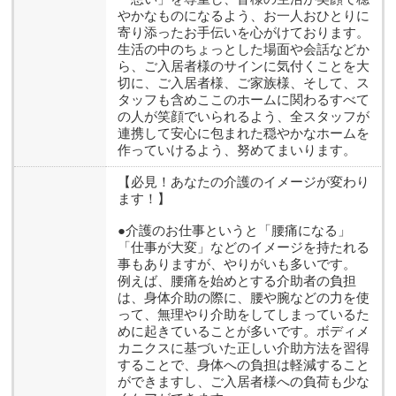
やかなものになるよう、お一人おひとりに
寄り添ったお手伝いを心がけております。
生活の中のちょっとした場面や会話などか
ら、ご入居者様のサインに気付くことを大
切に、ご入居者様、ご家族様、そして、ス
タッフも含めここのホームに関わるすべて
の人が笑顔でいられるよう、全スタッフが
連携して安心に包まれた穏やかなホームを
作っていけるよう、努めてまいります。
【必見！あなたの介護のイメージが変わり
ます！】
●介護のお仕事というと「腰痛になる」
「仕事が大変」などのイメージを持たれる
事もありますが、やりがいも多いです。
例えば、腰痛を始めとする介助者の負担
は、身体介助の際に、腰や腕などの力を使
って、無理やり介助をしてしまっているた
めに起きていることが多いです。ボディメ
カニクスに基づいた正しい介助方法を習得
することで、身体への負担は軽減すること
ができますし、ご入居者様への負荷も少な