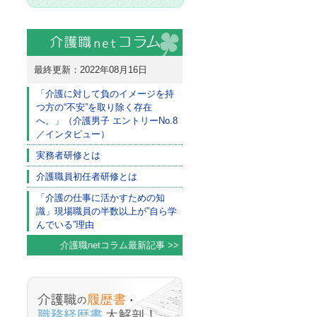
最終更新：2022年08月16日
「介護に対して負のイメージを持
つ方の“不安”を取り除く存在
へ。」（介護男子 エントリーNo.8
／インタビュー）
実務者研修とは
介護職員初任者研修とは
「介護の仕事に活かすための知
識」現場職員の半数以上が”自ら学
んでいる”理由
介護職netコラム最新記事 >>