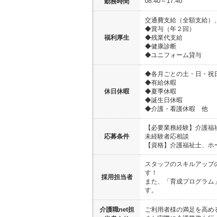
08:40～17:40
勤務時間
交通費支給（全額支給）
◆賞与（年２回）
福利厚生
◆残業代支給
◆健康診断
◆ユニフォーム貸与
◆各月ごとの土・日・祝
◆有給休暇
休日休暇
◆夏季休暇
◆誕生日休暇
◆介護・看護休暇 他
【必要業務経験】介護福
応募条件
未経験者応相談
【資格】介護福祉士、ホ
スタッフのスキルアップ
す！
採用担当者
また、「育成プログラム
す。
介護職net担
ご利用者様の満足を高め