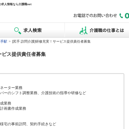
の求人情報なら介護職net
尻手駅
>
[尻手 訪問介護]研修充実！サービス提供責任者募集
サービス提供責任者募集
ネーター業務
パーのシフト調整業務、介護技術の指導や研修など
成業務
計画書作成業務
様宅の事前訪問、契約手続きなど