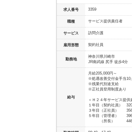
3359
求人番号
サービス提供責任者
職種
訪問介護
サービス
契約社員
雇用形態
神奈川県川崎市
勤務地
JR南武線 尻手 徒歩4分
月給205,000円～
※処遇改善交付金手当10,
※残業代別途支給
※正社員登用制度あり
給与
＜Ｈ２４年サービス提供
１年目（契約社員） 320
３年目（正社員） 356万
５年目（管理者） 396万
（所長） 446万2