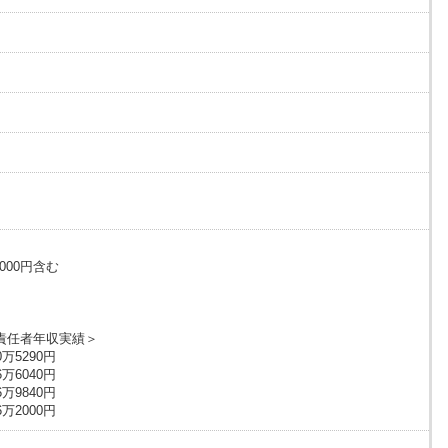
000円含む
責任者年収実績＞
万5290円
6040円
9840円
000円