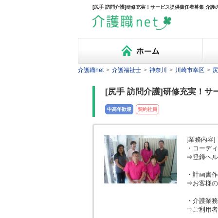
[尻手 訪問介護]研修充実！サービス提供責任者募集 介護
介護職net
>
介護福祉士
>
神奈川
>
川崎市幸区
>
[尻手 訪問介護]研修充実！
中高年歓迎
契約社員
[業務内容]
・コーディ
⇒登録ヘル
・計画書作
⇒お客様の
・介護業務
⇒ご利用者