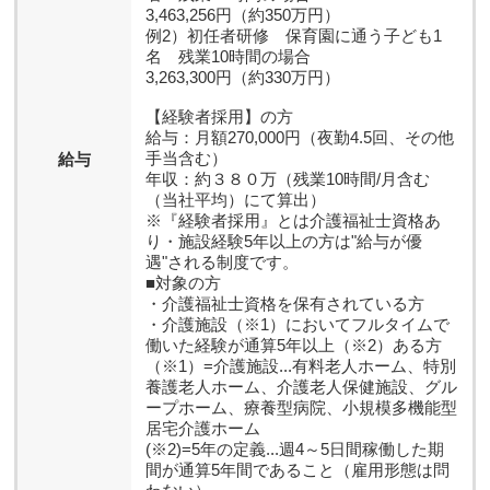
3,463,256円（約350万円）
例2）初任者研修 保育園に通う子ども1
名 残業10時間の場合
3,263,300円（約330万円）
【経験者採用】の方
給与：月額270,000円（夜勤4.5回、その他
手当含む）
給与
年収：約３８０万（残業10時間/月含む
（当社平均）にて算出）
※『経験者採用』とは介護福祉士資格あ
り・施設経験5年以上の方は"給与が優
遇"される制度です。
■対象の方
・介護福祉士資格を保有されている方
・介護施設（※1）においてフルタイムで
働いた経験が通算5年以上（※2）ある方
（※1）=介護施設...有料老人ホーム、特別
養護老人ホーム、介護老人保健施設、グル
ープホーム、療養型病院、小規模多機能型
居宅介護ホーム
(※2)=5年の定義...週4～5日間稼働した期
間が通算5年間であること（雇用形態は問