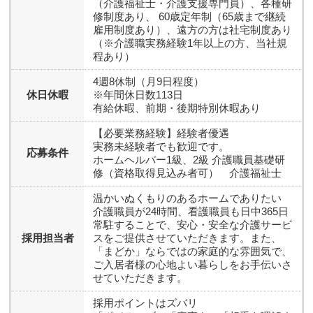
（介護福祉士・介護支援専門員）、各種研
修制度あり、 60歳定年制（65歳まで継続
雇用制度あり）、遠方の方は社宅制度あり
（※介護職実務経験1年以上の方、当社規
程あり）
4週8休制（月9日程度）
休日休暇
※年間休日数113日
有給休暇、前期・後期特別休暇あり
【必要業務経験】経験者優遇
実務未経験者でも歓迎です。
応募条件
ホームヘルパー1級、2級 介護職員基礎研
修（資格取得見込み者可） 介護福祉士
温かいぬくもりのあるホームでありたい
介護職員が24時間、看護職員も日中365日
常駐することで、安心・安全な介護サービ
採用担当者
スをご提供させていただきます。また、
「まどか」ならではの家庭的な雰囲気で、
ご入居者様の心地よい暮らしをお手伝いさ
せていただきます。
採用ポイントはズバリ