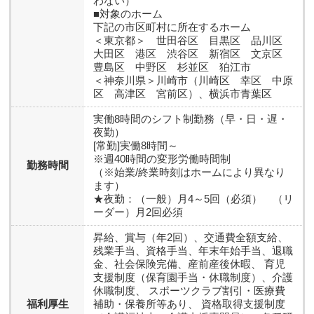
わない）
■対象のホーム
下記の市区町村に所在するホーム
＜東京都＞ 世田谷区 目黒区 品川区
大田区 港区 渋谷区 新宿区 文京区
豊島区 中野区 杉並区 狛江市
＜神奈川県＞川崎市（川崎区 幸区 中原
区 高津区 宮前区）、横浜市青葉区
実働8時間のシフト制勤務（早・日・遅・
夜勤）
[常勤]実働8時間～
※週40時間の変形労働時間制
勤務時間
（※始業/終業時刻はホームにより異なり
ます）
★夜勤：（一般）月4～5回（必須） （リ
ーダー）月2回必須
昇給、賞与（年2回）、交通費全額支給、
残業手当、資格手当、年末年始手当、退職
金、社会保険完備、産前産後休暇、 育児
支援制度（保育園手当・休職制度）、介護
休職制度、 スポーツクラブ割引・医療費
福利厚生
補助・保養所等あり、 資格取得支援制度