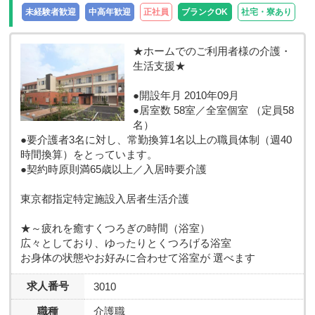
未経験者歓迎
中高年歓迎
正社員
ブランクOK
社宅・寮あり
★ホームでのご利用者様の介護・
生活支援★
●開設年月 2010年09月
●居室数 58室／全室個室 （定員58
名）
●要介護者3名に対し、常勤換算1名以上の職員体制（週40
時間換算）をとっています。
●契約時原則満65歳以上／入居時要介護
東京都指定特定施設入居者生活介護
★～疲れを癒すくつろぎの時間（浴室）
広々としており、ゆったりとくつろげる浴室
お身体の状態やお好みに合わせて浴室が 選べます
求人番号
3010
職種
介護職