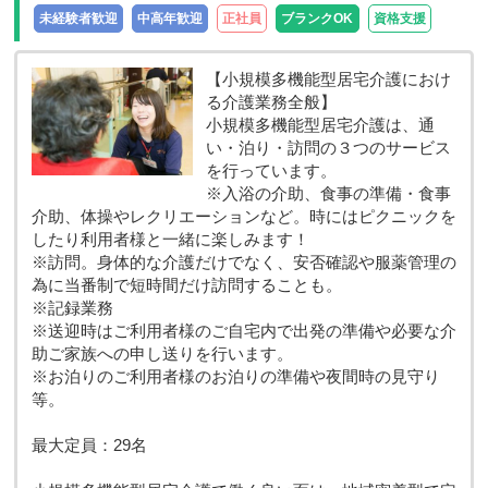
未経験者歓迎
中高年歓迎
正社員
ブランクOK
資格支援
【小規模多機能型居宅介護におけ
る介護業務全般】
小規模多機能型居宅介護は、通
い・泊り・訪問の３つのサービス
を行っています。
※入浴の介助、食事の準備・食事
介助、体操やレクリエーションなど。時にはピクニックを
したり利用者様と一緒に楽しみます！
※訪問。身体的な介護だけでなく、安否確認や服薬管理の
為に当番制で短時間だけ訪問することも。
※記録業務
※送迎時はご利用者様のご自宅内で出発の準備や必要な介
助ご家族への申し送りを行います。
※お泊りのご利用者様のお泊りの準備や夜間時の見守り
等。
最大定員：29名