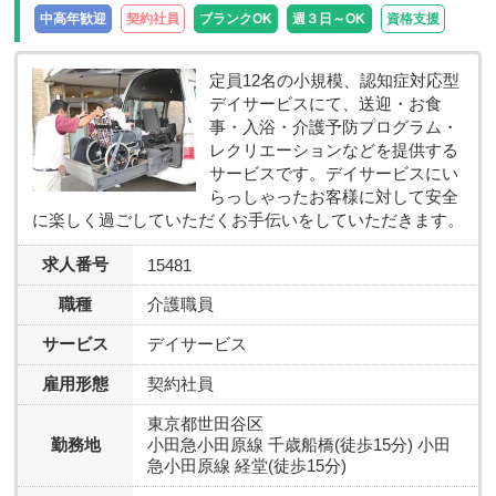
中高年歓迎
契約社員
ブランクOK
週３日～OK
資格支援
定員12名の小規模、認知症対応型
デイサービスにて、送迎・お食
事・入浴・介護予防プログラム・
レクリエーションなどを提供する
サービスです。デイサービスにい
らっしゃったお客様に対して安全
に楽しく過ごしていただくお手伝いをしていただきます。
求人番号
15481
職種
介護職員
サービス
デイサービス
雇用形態
契約社員
東京都世田谷区
勤務地
小田急小田原線 千歳船橋(徒歩15分) 小田
急小田原線 経堂(徒歩15分)