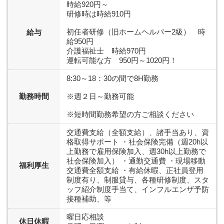
時給920円～
研修時は時給910円
初任者研修（旧ホームヘルパー2級） 時
給与
給950円
介護福祉士 時給970円
運転可能な方 950円～1020円！
8:30～18：30の間で8H勤務
勤務時間
※週２日～勤務可能
※短時間勤務希望の方ご相談ください
交通費支給（全額支給）、諸手当あり、資
格取得サポート ・社会保険完備（週20h以
上勤務で雇用保険加入、週30h以上勤務で
社会保険加入） ・通勤交通費 ・現場移動
福利厚生
交通費全額支給 ・有給休暇、正社員登用
制度有り、制服貸与、各種研修制度、スタ
ッフ紹介制度手当て、インフルエンザ予防
接種補助、等
曜日応相談
休日休暇