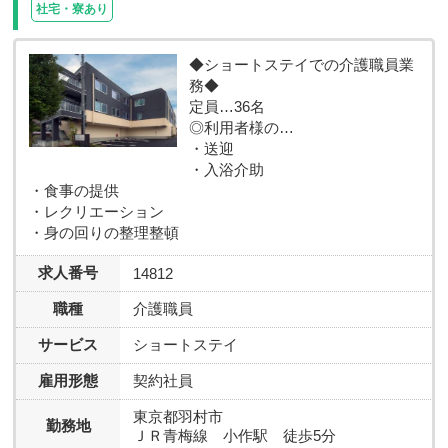
社宅・寮あり
◆ショートステイでの介護職員業
務◆
定員…36名
◎利用者様の…
・送迎
・入浴介助
・食事の提供
・レクリエーション
・身の回りの整理整頓
求人番号
14812
職種
介護職員
サービス
ショートステイ
雇用形態
契約社員
東京都羽村市
勤務地
ＪＲ青梅線 小作駅 徒歩5分