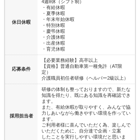
4週8休（シフト制）
・有給休暇
・夏季休暇
・年末年始休暇
休日休暇
・特別休暇
・慶弔休暇
・介護休暇
・出産休暇
・育児休暇
【必要業務経験】高卒以上
【資格】普通自動車第一種免許（AT限
応募条件
定）
介護職員初任者研修（ヘルパー2級以上）
研修の体制も整っておりますので、新たな
知識を得たり、既にある知識を再確認でき
ます。
また、有給休暇が取りやすく、みんなで協
力しあいながら働きやすい環境を作ってい
採用担当者
ます。
ご利用者様に喜んでいただく為、楽しんで
いただくために、自分達で企画・立案
したことを実行しやすい環境だと思いま