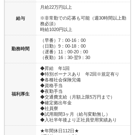
月給22万円以上
※非常勤での応募も可能（週30時間以上勤
給与
務必須）
時給1020円以上
（早番）7：00-16：00
（日勤）9：00-18：00
勤務時間
（遅番）11：00-20：00
（夜勤）16：30-翌9：30
◆昇給 年1回
◆特別ボーナスあり 年2回※規定有り
◆各種社会保険完備
◆資格手当
◆夜勤手当
福利厚生
◆交通費支給（月額上限5万円まで）
◆確定拠出年金
◆社員寮
◆試用期間3ヶ月（給与変動無し）
◆入社半年後より正社員登用実績あり
★年間休日112日★