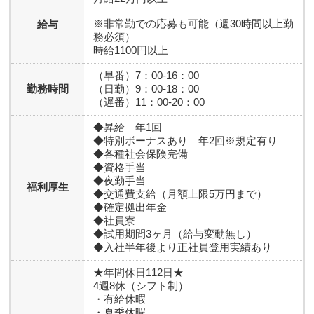
※非常勤での応募も可能（週30時間以上勤
給与
務必須）
時給1100円以上
（早番）7：00-16：00
勤務時間
（日勤）9：00-18：00
（遅番）11：00-20：00
◆昇給 年1回
◆特別ボーナスあり 年2回※規定有り
◆各種社会保険完備
◆資格手当
◆夜勤手当
福利厚生
◆交通費支給（月額上限5万円まで）
◆確定拠出年金
◆社員寮
◆試用期間3ヶ月（給与変動無し）
◆入社半年後より正社員登用実績あり
★年間休日112日★
4週8休（シフト制）
・有給休暇
・夏季休暇