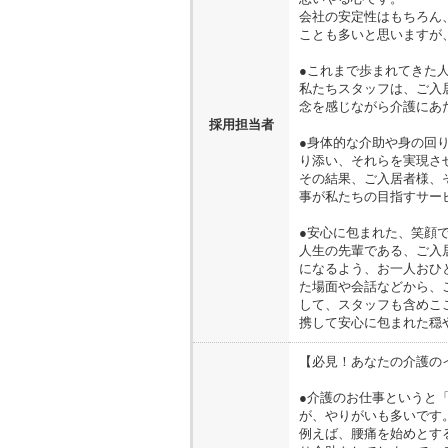
会社の安定性はもちろん
ことも多いと思いますが
●これまで歩まれてきた
私たちスタッフは、ご入
念を感じながら介護にあ
採用担当者
●身体的な介助や身の回
り添い、それらを実現さ
その結果、ご入居者様、
事が私たちの目指すサー
●安心に包まれた、笑顔
人生の先輩である、ご入
になるよう、お一人おひ
た場面や会話などから、
して、スタッフも含めこ
携して安心に包まれた穏
【必見！あなたの介護の
●介護のお仕事というと
が、やりがいも多いです
例えば、腰痛を始めとす