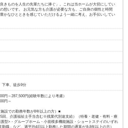
良きものを人生の先輩たちに捧ぐ」。これは当ホームが大切にしてい
の想いです。 お元気な方も介護が必要な方も、ご自身の個性と時間
豊かなひとときを感じていただけるよう一緒に考え、お手伝いしてい
」下車、徒歩9分
00円～287,500円(経験年数により考慮）
00円～
け施設での勤務年数が8年以上の方）■
（夜勤5回、介護福祉士手当含む※残業代別途支給）（特養・老健・有料・療
介護型>・グループホーム・小規模多機能施設・ショートステイのいずれ
常勤職」など、週平均4日以上勤務した期間の通算が丸8年以上の方）