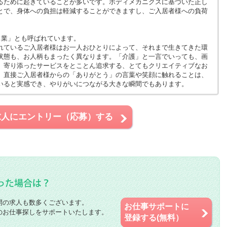
るために起きていることが多いです。ボディメカニクスに基づいた正し
とで、身体への負担は軽減することができますし、ご入居者様への負荷
。
ス業」とも呼ばれています。
れているご入居者様はお一人おひとりによって、それまで生きてきた環
状態も、お人柄もまったく異なります。「介護」と一言でいっても、画
、寄り添ったサービスをとことん追求する、とてもクリエイティブなお
、直接ご入居者様からの「ありがとう」の言葉や笑顔に触れることは、
いると実感でき、やりがいにつながる大きな瞬間でもあります。
求人にエントリー（応募）する
開の求人も数多くございます。
お仕事サポートに
のお仕事探しをサポートいたします。
登録する(無料）