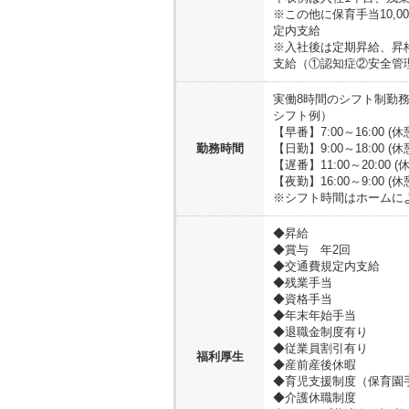
※この他に保育手当10,
定内支給
※入社後は定期昇給、昇
支給（①認知症②安全管理
実働8時間のシフト制勤務
シフト例）
【早番】7:00～16:00 (
勤務時間
【日勤】9:00～18:00 (
【遅番】11:00～20:00 (
【夜勤】16:00～9:00 (
※シフト時間はホームに
◆昇給
◆賞与 年2回
◆交通費規定内支給
◆残業手当
◆資格手当
◆年末年始手当
◆退職金制度有り
◆従業員割引有り
福利厚生
◆産前産後休暇
◆育児支援制度（保育園
◆介護休職制度