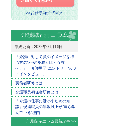
登録する(無料）
>>お仕事紹介の流れ
最終更新：2022年08月16日
「介護に対して負のイメージを持
つ方の“不安”を取り除く存在
へ。」（介護男子 エントリーNo.8
／インタビュー）
実務者研修とは
介護職員初任者研修とは
「介護の仕事に活かすための知
識」現場職員の半数以上が”自ら学
んでいる”理由
介護職netコラム最新記事 >>