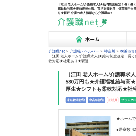
［江田 老人ホーム/介護職求人]★給与制度改定！長く働
福祉給与高★産前産後休暇、育児支援制度、保育園手当
り★駅近 介護の求人情報なら介護職net
介護職net
>
介護職・ヘルパー
>
神奈川
>
横浜市青
［江田 老人ホーム/介護職求人]★給与制度改定！
軟対応★社宅あり★駅近
［江田 老人ホーム/介護職求
580万円も★介護福祉給与高
厚生★シフトも柔軟対応★社
未経験者歓迎
中高年歓迎
正社員
ブランクO
★ホームで
●居室数 4