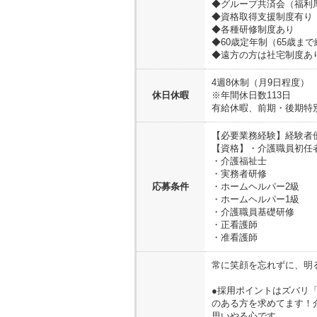
◆グループ共済会（福利
◆資格取得支援制度有り
◆各種研修制度あり
◆60歳定年制（65歳ま
◆遠方の方は社宅制度あ
4週8休制（月9日程度）
休日休暇
※年間休日数113日
有給休暇、前期・後期特
【必要業務経験】経験者
【資格】・介護職員初任
・介護福祉士
・実務者研修
応募条件
・ホームヘルパー2級
・ホームヘルパー1級
・介護職員基礎研修
・正看護師
・准看護師
常に笑顔を忘れずに、明
●採用ポイントはズバリ
のある方を求めてます！
思いやる心です。