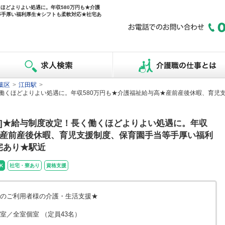
くほどよりよい処遇に。年収580万円も★介護
等手厚い福利厚生★シフトも柔軟対応★社宅あ
葉区
>
江田駅
>
長く働くほどよりよい処遇に。年収580万円も★介護福祉給与高★産前産後休暇、育
人]★給与制度改定！長く働くほどよりよい処遇に。年収
★産前産後休暇、育児支援制度、保育園手当等手厚い福利
宅あり★駅近
K
社宅・寮あり
資格支援
のご利用者様の介護・生活支援★
2室／全室個室 （定員43名）