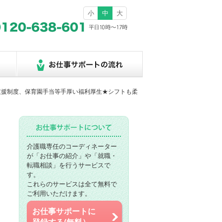
小
中
大
児支援制度、保育園手当等手厚い福利厚生★シフトも柔
介護職専任のコーディネーター
が「お仕事の紹介」や「就職・
転職相談」を行うサービスで
す。
これらのサービスは全て無料で
ご利用いただけます。
お仕事サポートに