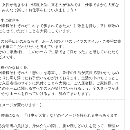
、女性が働きやすい環境上位に来るのが強みです！仕事ですから大変な
、みんなで楽しくお仕事をしていきましょう！
人生に敬意を
居者様それぞれがこれまで歩まれてきた人生に敬意を持ち、常に尊敬の
たらせていただくことを大切にしています。
りのお手伝いのみならず、お一人おひとりのライフスタイル・ご要望に寄
せる事にこだわりたいと考えています。
そのご家族様に「このホームで生活できて良かった」と感じていただく
ビスです。
で穏やかな日々を。
居者様それぞれの「想い」を尊重し、皆様の生活が笑顔で穏やかなもの
とりに寄り添ったお手伝いを心がけております。生活の中のちょっとし
ご入居者様のサインに気付くことを大切に、ご入居者様、ご家族様、そ
このホームに関わるすべての人が笑顔でいられるよう、全スタッフが連
やかなホームを作っていけるよう、努めてまいります。
イメージが変わります！】
「腰痛になる」「仕事が大変」などのイメージを持たれる事もあります
。
る介助者の負担は、身体介助の際に、腰や腕などの力を使って、無理や