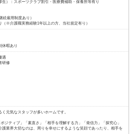
厚生）：スポーツクラブ割引・医療費補助・保養所等有り
で継続雇用制度あり）
り（※介護職実務経験1年以上の方、当社規定有り）
別休暇あり
優遇
者研修
るく元気なスタッフが多いホームです。
「ポジティブ」「素直さ」「相手を理解する力」「発信力」「探究心」
介護業界大切なのは、周りを幸せにするような笑顔であったり、相手を