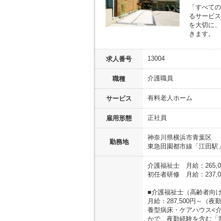
「すべての
るサービス
を大切に、
きます。
13004
求人番号
介護職員
職種
有料老人ホーム
サービス
正社員
雇用形態
神奈川県横浜市青葉区
勤務地
東急田園都市線「江田駅
介護福祉士 月給：265,0
初任者研修 月給：237,0
■介護福祉士（高齢者向
月給：287,500円～
養型病床・ケアハウス<
かで、夜勤経験を含む「