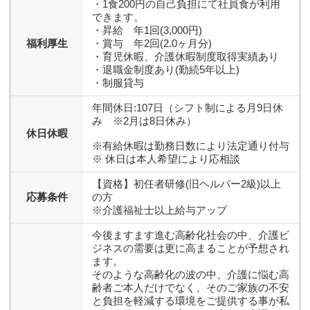
・1食200円の自己負担にて社員食が利用
できます。
・昇給 年1回(3,000円)
福利厚生
・賞与 年2回(2.0ヶ月分)
・育児休暇、介護休暇制度取得実績あり
・退職金制度あり(勤続5年以上)
・制服貸与
年間休日:107日（シフト制による月9日休
み ※2月は8日休み）
休日休暇
※有給休暇は勤務日数により法定通り付与
※ 休日は本人希望により応相談
【資格】初任者研修(旧ヘルパー2級)以上
応募条件
の方
※介護福祉士以上給与アップ
今後ますます進む高齢化社会の中、介護ビ
ジネスの需要は更に高まることが予想され
ます。
そのような高齢化の波の中、介護に悩む高
齢者ご本人だけでなく、そのご家族の不安
と負担を軽減する環境をご提供する事が私