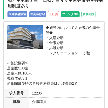
用制度あり
未経験者歓迎
中高年歓迎
正社員
ブランクOK
資格支援
◆施設内において入居者の介護全
般◆
・入浴介助
・食事介助
・排泄介助
・レクリエーション、（他)
≪施設概要≫
居室数/100室
居室人数/100人
職員体制/3:1
※夜間最少時の直接処遇職員は介護職員2名
求人番号
12296
職種
介護職員