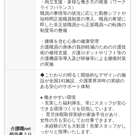
・両立支援・多様な働き方の推進（ワーク
ライフバランス）
職員の事情等の状況に応じた勤務シフトや
短時間正規職員制度の導入、職員の希望に
即した非正規職員から正規職員への転換の
制度等の整備
・腰痛を含む心身の健康管理
介護職員の身体の負担軽減のための介護技
術の修得支援、介護ロボットやリフト等の
介護機器等導入及び研修等による腰痛対策
の実施
◆こだわりの明るく開放的なデザインの施
設が全国141施設、介護業界30年の実績の
ある安心のサポート体制
● 働きやすい環境
・充実した福利厚生。常にスタッフが安心
できる環境づくりを目指しています。
・ 育児休暇取得実績や家族手当があり、
女性の方も安心してお仕事できます。
・未経験の方も大歓迎！先輩スタッフがし
介護職net
っかりと指導いたします。
担当者より