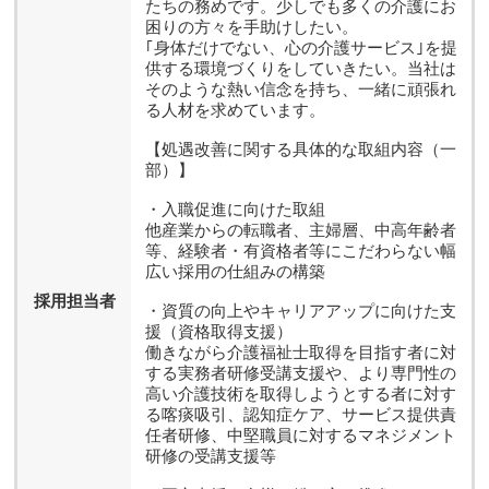
たちの務めです。少しでも多くの介護にお
困りの方々を手助けしたい。
｢身体だけでない、心の介護サービス｣を提
供する環境づくりをしていきたい。当社は
そのような熱い信念を持ち、一緒に頑張れ
る人材を求めています。
【処遇改善に関する具体的な取組内容（一
部）】
・入職促進に向けた取組
他産業からの転職者、主婦層、中高年齢者
等、経験者・有資格者等にこだわらない幅
広い採用の仕組みの構築
採用担当者
・資質の向上やキャリアアップに向けた支
援（資格取得支援）
働きながら介護福祉士取得を目指す者に対
する実務者研修受講支援や、より専門性の
高い介護技術を取得しようとする者に対す
る喀痰吸引、認知症ケア、サービス提供責
任者研修、中堅職員に対するマネジメント
研修の受講支援等