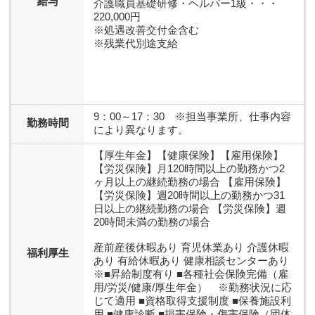
給与
介護職員基礎研修・ヘルパー1級・・・
220,000円
※処遇改善交付金含む
※残業代別途支給
9：00～17：30 ※担当事業所、仕事内容
勤務時間
により異なります。
【厚生年金】【健康保険】【雇用保険】
【労災保険】月120時間以上の勤務かつ2
ヶ月以上の継続勤務の場合 【雇用保険】
【労災保険】週20時間以上の勤務かつ31
日以上の継続勤務の場合 【労災保険】週
20時間未満の勤務の場合
産前産後休暇あり 育児休業あり 介護休暇
福利厚生
あり 有給休暇あり 健康相談センターあり
※■昇給制度有り ■各種社会保険完備（雇
用/労災/健康/厚生年金） ※勤務状況に応
じて適用 ■資格取得支援制度 ■保養施設利
用 ■健康診断 ■損害保険・傷害保険（団体