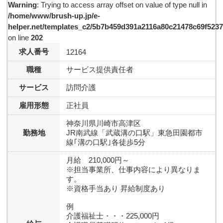
Warning
: Trying to access array offset on value of type null in
/home/www/brush-up.jp/e-
helper.net/templates_c2/5b7b459d391a2116a80c21478c69f5237d
on line
202
求人番号
12164
職種
サービス提供責任者
サービス
訪問介護
雇用形態
正社員
神奈川県川崎市高津区
勤務地
JR南武線「武蔵溝の口駅」東急田園都市
線｢溝の口駅｣各徒歩5分
月給 210,000円～
※担当事業所、仕事内容により異なりま
す。
※資格手当あり 昇給制度あり
例
介護福祉士・・・225,000円