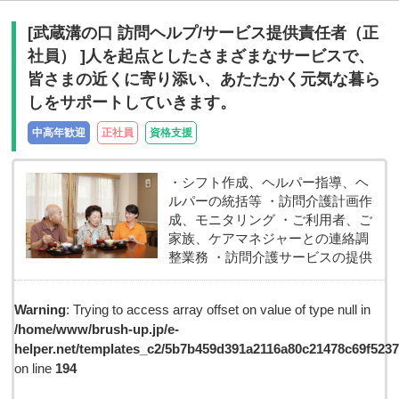
[武蔵溝の口 訪問ヘルプ/サービス提供責任者（正
社員） ]人を起点としたさまざまなサービスで、
皆さまの近くに寄り添い、あたたかく元気な暮ら
しをサポートしていきます。
中高年歓迎
正社員
資格支援
・シフト作成、ヘルパー指導、ヘ
ルパーの統括等 ・訪問介護計画作
成、モニタリング ・ご利用者、ご
家族、ケアマネジャーとの連絡調
整業務 ・訪問介護サービスの提供
Warning
: Trying to access array offset on value of type null in
/home/www/brush-up.jp/e-
helper.net/templates_c2/5b7b459d391a2116a80c21478c69f5237d
on line
194