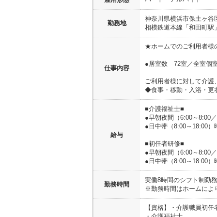
神奈川県
横浜市保土ヶ谷
勤務地
相模鉄道本線「和田町駅」
★ホームでのご利用者様
●居室数 72室／全室個室
仕事内容
ご利用者様に対して介護
◆食事・移動・入浴・更
■介護福祉士■
●早朝夜間（6:00～8:00／
●日中帯（8:00～18:00）
給与
■初任者研修■
●早朝夜間（6:00～8:00／
●日中帯（8:00～18:00）
実働8時間のシフト制勤
勤務時間
※勤務時間はホームによ
【資格】
・介護職員初任
・介護福祉士