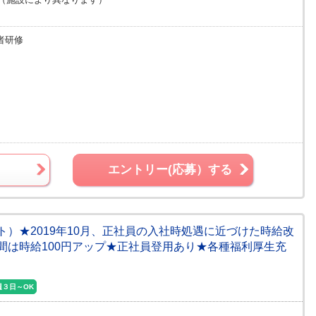
者研修
エントリー(応募）する
ート）★2019年10月、正社員の入社時処遇に近づけた時給改
間は時給100円アップ★正社員登用あり★各種福利厚生充
週３日～OK