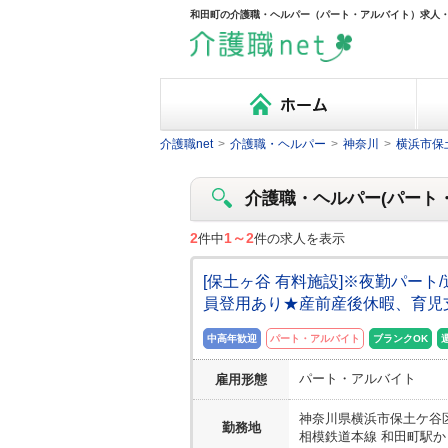
和田町の介護職・ヘルパー（パート・アルバイト）求人・
介護職net
>
介護職・ヘルパー
>
神奈川
>
横浜市保
介護職・ヘルパー(パート・ア
2
1～2
件中
件の求人を表示
[保土ヶ谷 有料施設]※夜勤パー
員登用あり★産前産後休暇、育児
中高年歓迎
パート・アルバイト
ブランクOK
パート・アルバイト
雇用形態
神奈川県
横浜市保土ケ谷
勤務地
相模鉄道本線 和田町駅か