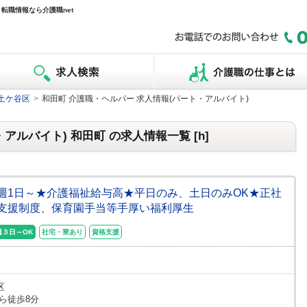
転職情報なら介護職net
土ケ谷区
>
和田町 介護職・ヘルパー 求人情報(パート・アルバイト)
ルバイト) 和田町 の求人情報一覧 [h]
ト/週1日～★介護福祉給与高★平日のみ、土日のみOK★正社
支援制度、保育園手当等手厚い福利厚生
週３日～OK
社宅・寮あり
資格支援
区
ら徒歩8分