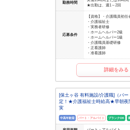
勤務時間
★出勤は、週1～2回
【資格】
・介護職員初任
・介護福祉士
・実務者研修
・ホームヘルパー2級
応募条件
・ホームヘルパー1級
・介護職員基礎研修
・正看護師
・准看護師
詳細をみる
[保土ヶ谷 有料施設/介護職]（パ
定！★介護福祉士時給高★早朝夜
実
中高年歓迎
パート・アルバイト
ブランクOK
パート・アルバイト
雇用形態