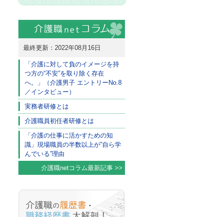
最終更新：2022年08月16日
「介護に対して負のイメージを持
つ方の“不安”を取り除く存在
へ。」（介護男子 エントリーNo.8
／インタビュー）
実務者研修とは
介護職員初任者研修とは
「介護の仕事に活かすための知
識」現場職員の半数以上が”自ら学
んでいる”理由
介護職netコラム最新記事 >>