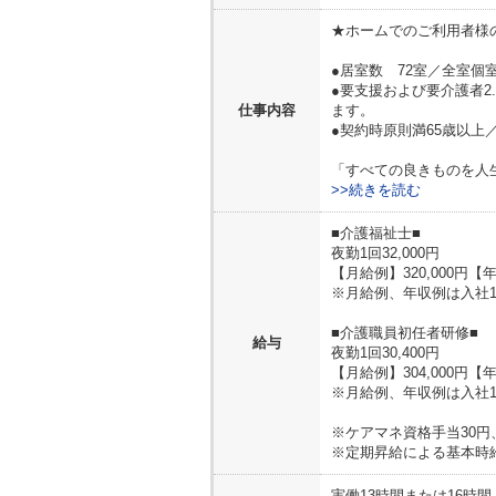
★ホームでのご利用者様
●居室数 72室／全室個室
●要支援および要介護者2
仕事内容
ます。
●契約時原則満65歳以上
「すべての良きものを人
>>続きを読む
■介護福祉士■
夜勤1回32,000円
【月給例】320,000円【年収
※月給例、年収例は入社
■介護職員初任者研修■
給与
夜勤1回30,400円
【月給例】304,000円【年収
※月給例、年収例は入社
※ケアマネ資格手当30
※定期昇給による基本時
実働13時間または16時