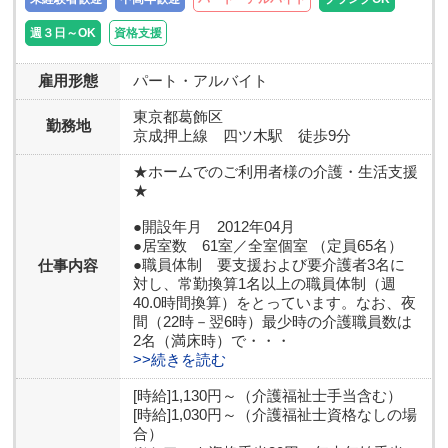
週３日～OK
資格支援
雇用形態
パート・アルバイト
東京都
葛飾区
勤務地
京成押上線 四ツ木駅 徒歩9分
★ホームでのご利用者様の介護・生活支援
★
●開設年月 2012年04月
●居室数 61室／全室個室 （定員65名）
●職員体制 要支援および要介護者3名に
仕事内容
対し、常勤換算1名以上の職員体制（週
40.0時間換算）をとっています。なお、夜
間（22時－翌6時）最少時の介護職員数は
2名（満床時）で・・・
>>続きを読む
[時給]1,130円～（介護福祉士手当含む）
[時給]1,030円～（介護福祉士資格なしの場
合）