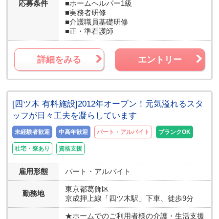
応募条件
■ホームヘルパー1級
■実務者研修
■介護職員基礎研修
■正・準看護師
詳細をみる
エントリー
[四ツ木 有料施設]2012年オープン！元気溢れるスタ
ッフが日々工夫を凝らしています
未経験者歓迎
中高年歓迎
パート・アルバイト
ブランクOK
社宅・寮あり
資格支援
雇用形態
パート・アルバイト
東京都
葛飾区
勤務地
京成押上線「四ツ木駅」下車、徒歩9分
★ホームでのご利用者様の介護・生活支援