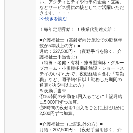
い、アクティビティや行事の企画・立案、
などサービス提供の核としてご活躍いただ
きます。・・・
>>続きを読む
！毎年定期昇給！ ！残業代別途支給！
■介護福祉士（高齢者向け施設での勤務年
数が5年以上の方）■
月給：227,500円～（夜勤手当を除く、介
護福祉士手当含む）
（特養・老健・有料・療養型病床・グルー
プホーム・小規模多機能施設・ショートス
テイのいずれかで、夜勤経験を含む「常勤
職」など、週平均4日以上勤務した期間の
通算が丸5年以上の方）
※夜勤手当※
①16時間の夜勤を1回入るごとに上記月給
に5,000円ずつ加算。
②8時間の夜勤を1回入るごとに上記月給に
2,500円ずつ加算。
■介護福祉士（上記以外の方）■
月給：207,500円～（夜勤手当を除く、介