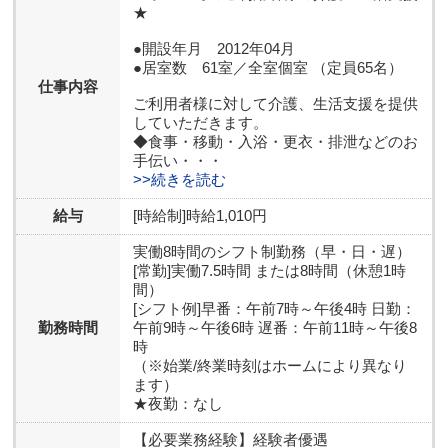
★
●開設年月 2012年04月
●居室数 61室／全室個室 （定員65名）
仕事内容
ご利用者様に対して介護、生活支援を提供
していただきます。
◆食事・移動・入浴・更衣・排泄などのお
手伝い・・・
>>続きを読む
給与
[時給制]時給1,010円
実働8時間のシフト制勤務（早・日・遅）
[常勤]実働7.5時間 または8時間（休憩1時
間）
[シフト例]早番：午前7時～午後4時 日勤：
勤務時間
午前9時～午後6時 遅番：午前11時～午後8
時
（※始業/終業時刻はホームにより異なり
ます）
★夜勤：なし
【必要業務経験】
経験者優遇