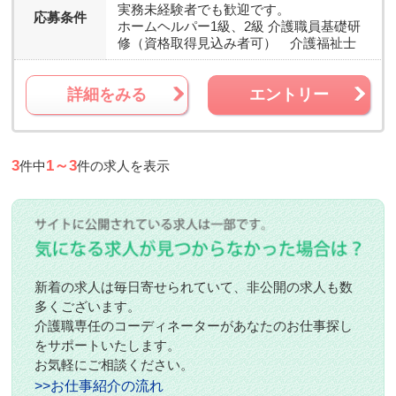
実務未経験者でも歓迎です。
応募条件
ホームヘルパー1級、2級 介護職員基礎研
修（資格取得見込み者可） 介護福祉士
詳細をみる
エントリー
3
1～3
件中
件の求人を表示
新着の求人は毎日寄せられていて、非公開の求人も数
多くございます。
介護職専任のコーディネーターがあなたのお仕事探し
をサポートいたします。
お気軽にご相談ください。
>>お仕事紹介の流れ