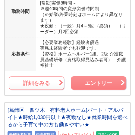
[常勤]実働8時間～
※週40時間の変形労働時間制
勤務時間
（※始業/終業時刻はホームにより異なり
ます）
★夜勤：（一般）月4～5回（必須） （リ
ーダー）月2回必須
【必要業務経験】
経験者優遇
実務未経験者でも歓迎です。
応募条件
【資格】
ホームヘルパー1級、2級 介護職
員基礎研修（資格取得見込み者可） 介護
福祉士
詳細をみる
エントリー
[葛飾区 四ツ木 有料老人ホーム]パート・アルバ
イト★時給1,030円以上★夜勤なし★就業時間を選べ
るから子育て中の方も働きやすい★
未経験者歓迎
中高年歓迎
パート・アルバイト
ブランクOK