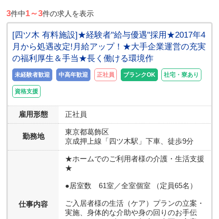
3
1～3
件中
件の求人を表示
[四ツ木 有料施設]★経験者"給与優遇"採用★2017年4
月から処遇改定!月給アップ！★大手企業運営の充実
の福利厚生＆手当★長く働ける環境作
未経験者歓迎
中高年歓迎
正社員
ブランクOK
社宅・寮あり
資格支援
雇用形態
正社員
東京都
葛飾区
勤務地
京成押上線「四ツ木駅」下車、徒歩9分
★ホームでのご利用者様の介護・生活支援
★
●居室数 61室／全室個室 （定員65名）
ご入居者様の生活（ケア）プランの立案・
仕事内容
実施、身体的な介助や身の回りのお手伝