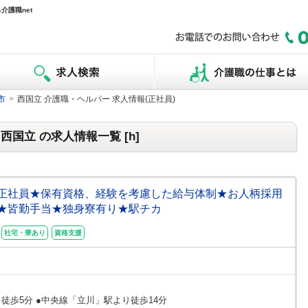
護職net
市
>
西国立 介護職・ヘルパー 求人情報(正社員)
西国立 の求人情報一覧 [h]
人]正社員★保有資格、経験を考慮した給与体制★お人柄採用
★皆勤手当★独身寮有り★駅チカ
社宅・寮あり
資格支援
徒歩5分 ●中央線「立川」駅より徒歩14分