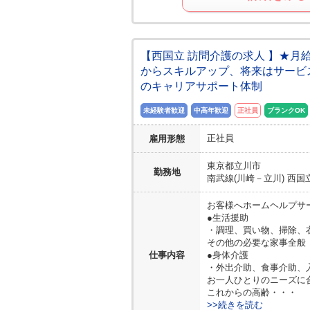
【西国立 訪問介護の求人 】★月給
からスキルアップ、将来はサービ
のキャリアサポート体制
未経験者歓迎
中高年歓迎
正社員
ブランクOK
正社員
雇用形態
東京都
立川市
勤務地
南武線(川崎－立川) 西国立
お客様へホームヘルプサ
●生活援助
・調理、買い物、掃除、
その他の必要な家事全般
仕事内容
●身体介護
・外出介助、食事介助、
お一人ひとりのニーズに
これからの高齢・・・
>>続きを読む