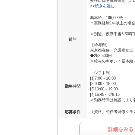
介護に係る職員体制（3:
>>続きを読む
基本給：186,000円～
＊実務経験1年以上の場
※別途、夜勤手当5,500
給与
【給与例】
東京都在住・介護福祉士
◆252,500円
※給与のキホン：基本給
・シフト制
[1]7:00～16:00
[2]9:00～18:00
勤務時間
[3]10:00～19:00
[4]16:45～翌9:15
※勤務時間は施設により
【資格】
初任者研修クラス
応募条件
詳細をみる