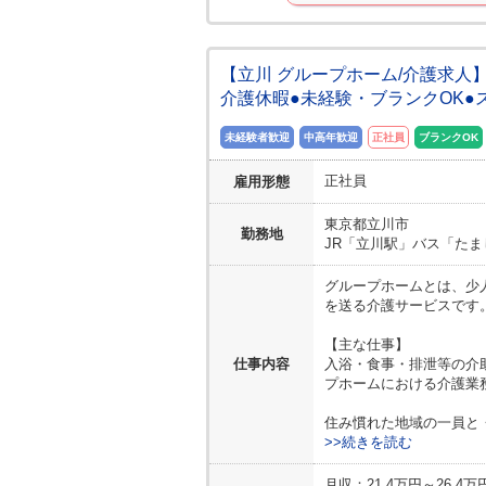
【立川 グループホーム/介護求人
介護休暇●未経験・ブランクOK
未経験者歓迎
中高年歓迎
正社員
ブランクOK
正社員
雇用形態
東京都
立川市
勤務地
JR「立川駅」バス「たまし
グループホームとは、少
を送る介護サービスです
【主な仕事】
仕事内容
入浴・食事・排泄等の介
プホームにおける介護業
住み慣れた地域の一員と
>>続きを読む
月収：21.4万円～26.4万