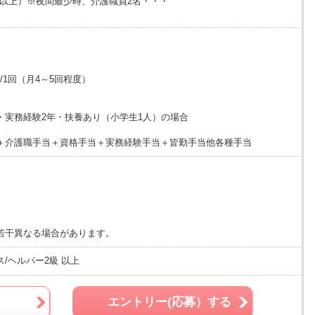
1以上）※夜間最少時、介護職員2名・・・
合
円/1回（月4～5回程度）
・実務経験2年・扶養あり（小学生1人）の場合
＋介護職手当＋資格手当＋実務経験手当＋皆勤手当他各種手当
若干異なる場合があります。
/ヘルパー2級 以上
エントリー(応募）する