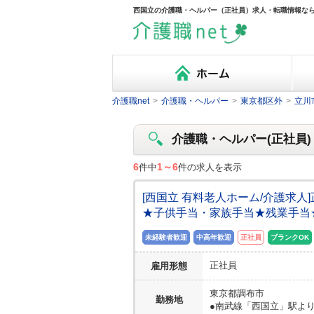
西国立の介護職・ヘルパー（正社員）求人・転職情報なら介
介護職net
>
介護職・ヘルパー
>
東京都区外
>
立川
介護職・ヘルパー(正社員) 
6
1～6
件中
件の求人を表示
[西国立 有料老人ホーム/介護求
★子供手当・家族手当★残業手当
未経験者歓迎
中高年歓迎
正社員
ブランクOK
正社員
雇用形態
東京都
調布市
勤務地
●南武線「西国立」駅より