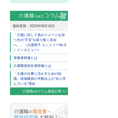
最終更新：2022年08月16日
「介護に対して負のイメージを持
つ方の“不安”を取り除く存在
へ。」（介護男子 エントリーNo.8
／インタビュー）
実務者研修とは
介護職員初任者研修とは
「介護の仕事に活かすための知
識」現場職員の半数以上が”自ら学
んでいる”理由
介護職netコラム最新記事 >>