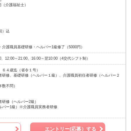
4万円（介護福祉士）
）
/回）込
介護職員基礎研修・ヘルパー1級修了（5000円）
8:00、12:00～21:00、16:00～翌10:00（4交代シフト制）
】６４歳迄（省令１号）
者研修、基礎研修（ヘルパー１級）、介護職員初任者研修（ヘルパー２
年数不問）
者研修（ヘルパー2級）
ルパー1級）※介護職員実務者研修
エントリー(応募）する