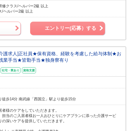
研修クラス/ヘルパー2級 以上
/ヘルパー2級 以上
エントリー(応募）する
ム/介護求人]正社員★保有資格、経験を考慮した給与体制★お
残業手当★皆勤手当★独身寮有り
社宅・寮あり
資格支援
徒歩14分 南武線「西国立」駅より徒歩15分
居者様のケアをしていただきます。
、担当のご入居者様お一人おひとりにケアプランに添った介護サービ
りの深いケアを提供していただきます。