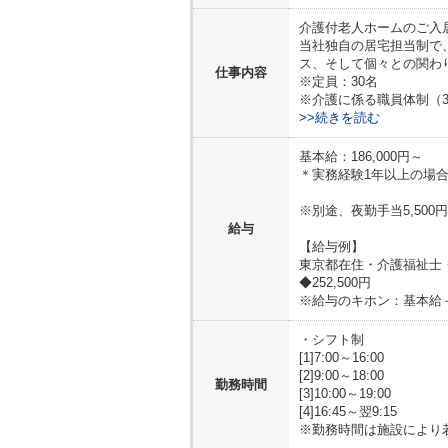
介護付老人ホームのご入
当社独自の居宅担当制で
ス、そして個々との関わ
仕事内容
※定員：30名
※介護に係る職員体制（3
>>続きを読む
基本給：186,000円～
＊実務経験1年以上の場
※別途、夜勤手当5,500
給与
【給与例】
東京都在住・介護福祉士
◆252,500円
※給与のキホン：基本給
・シフト制
[1]7:00～16:00
[2]9:00～18:00
勤務時間
[3]10:00～19:00
[4]16:45～翌9:15
※勤務時間は施設により