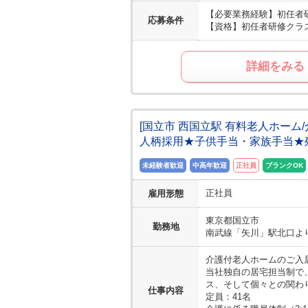
【必要業務経験】
初任者
応募条件
【資格】
初任者研修クラス
詳細をみる
[国立市 西国立駅 有料老人ホー
人柄採用★子供手当・家族手当★
未経験者歓迎
中高年歓迎
正社員
ブランクOK
正社員
雇用形態
東京都
国立市
勤務地
南武線「矢川」駅北口より
介護付老人ホームのご入
当社独自の居宅担当制で
ス、そして個々との関わ
仕事内容
定員：41名