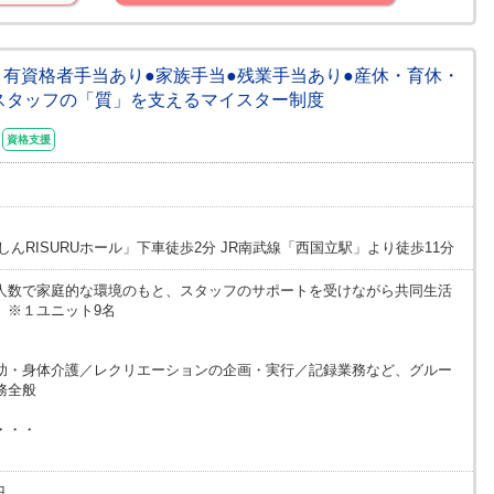
】有資格者手当あり●家族手当●残業手当あり●産休・育休・
●スタッフの「質」を支えるマイスター制度
資格支援
んRISURUホール」下車徒歩2分 JR南武線「西国立駅」より徒歩11分
人数で家庭的な環境のもと、スタッフのサポートを受けながら共同生活
。※１ユニット9名
助・身体介護／レクリエーションの企画・実行／記録業務など、グルー
務全般
・・・
円