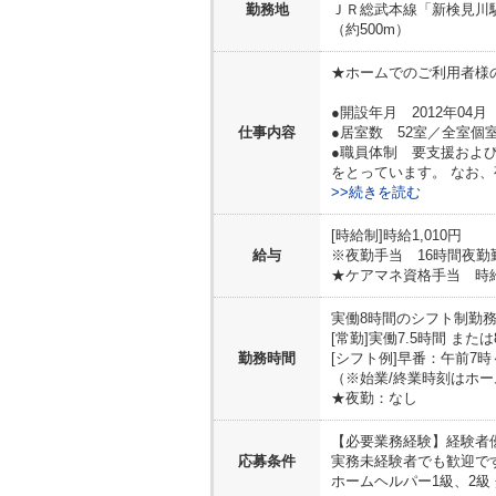
勤務地
ＪＲ総武本線「新検見川駅
（約500m）
★ホームでのご利用者様
●開設年月 2012年04月
仕事内容
●居室数 52室／全室個室
●職員体制 要支援および
をとっています。 なお、
>>続きを読む
[時給制]時給1,010円
給与
※夜勤手当 16時間夜勤勤
★ケアマネ資格手当 時給
実働8時間のシフト制勤
[常勤]実働7.5時間 また
勤務時間
[シフト例]早番：午前7時
（※始業/終業時刻はホ
★夜勤：なし
【必要業務経験】
経験者
応募条件
実務未経験者でも歓迎で
ホームヘルパー1級、2