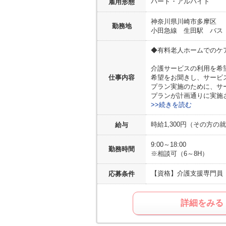
パート・アルバイト
雇用形態
神奈川県
川崎市多摩区
勤務地
小田急線 生田駅 バス
◆有料老人ホームでのケ
介護サービスの利用を希
仕事内容
希望をお聞きし、サービス
プラン実施のために、サ
プランが計画通りに実施
>>続きを読む
時給1,300円（その方の就
給与
9:00～18:00
勤務時間
※相談可（6～8H）
【資格】
介護支援専門員
応募条件
詳細をみる