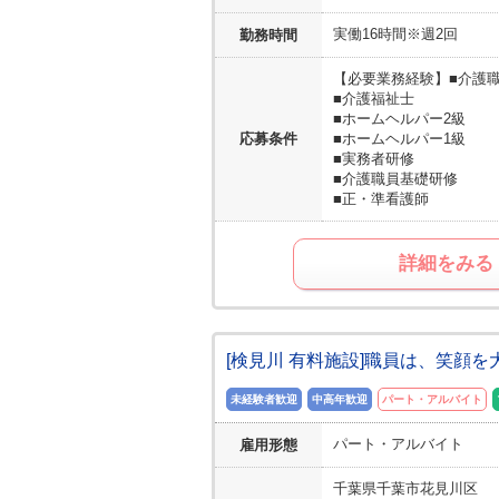
実働16時間※週2回
勤務時間
【必要業務経験】
■介護
■介護福祉士
■ホームヘルパー2級
応募条件
■ホームヘルパー1級
■実務者研修
■介護職員基礎研修
■正・準看護師
詳細をみる
[検見川 有料施設]職員は、笑顔
未経験者歓迎
中高年歓迎
パート・アルバイト
パート・アルバイト
雇用形態
千葉県
千葉市花見川区