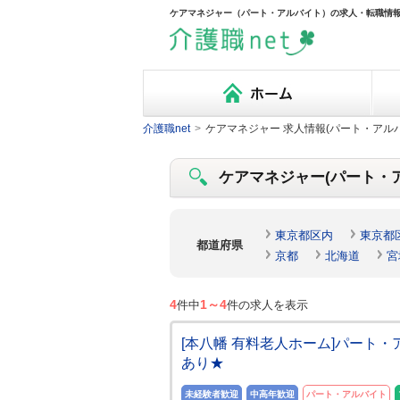
ケアマネジャー（パート・アルバイト）の求人・転職情報
介護職net
>
ケアマネジャー 求人情報(パート・アル
ケアマネジャー(パート・アル
東京都区内
東京都
都道府県
京都
北海道
宮
4
1～4
件中
件の求人を表示
[本八幡 有料老人ホーム]パート
あり★
未経験者歓迎
中高年歓迎
パート・アルバイト