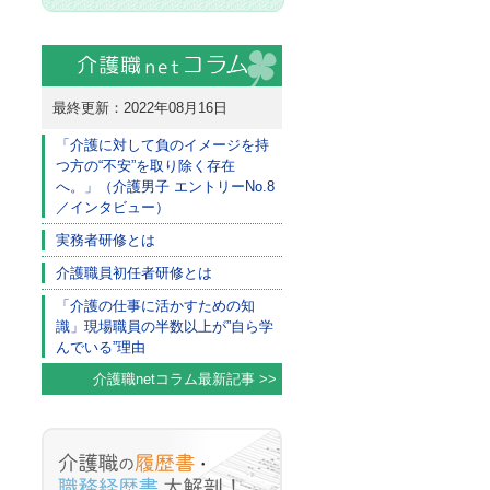
最終更新：2022年08月16日
「介護に対して負のイメージを持
つ方の“不安”を取り除く存在
へ。」（介護男子 エントリーNo.8
／インタビュー）
実務者研修とは
介護職員初任者研修とは
「介護の仕事に活かすための知
識」現場職員の半数以上が”自ら学
んでいる”理由
介護職netコラム最新記事 >>