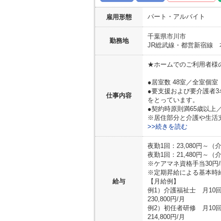
パート・アルバイト
雇用形態
千葉県
市川市
勤務地
JR総武線・都営新宿線 
★ホームでのご利用者様
●居室数 48室／全室個室
●要支援および要介護者3
仕事内容
をとっています。
●契約時原則満65歳以上
※居住部分と介護や生活
>>続きを読む
夜勤1回：23,080円～
夜勤1回：21,480円～
※ケアマネ資格手当30円
※定期昇給による基本時
給与
【月給例】
例1）介護福祉士 月10
230,800円/月
例2）初任者研修 月10
214,800円/月