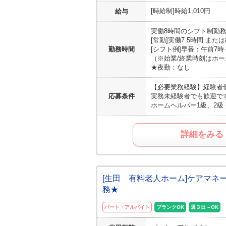
[時給制]時給1,010円
給与
実働8時間のシフト制勤
[常勤]実働7.5時間 また
勤務時間
[シフト例]早番：午前7時
（※始業/終業時刻はホ
★夜勤：なし
【必要業務経験】
経験者
応募条件
実務未経験者でも歓迎で
ホームヘルパー1級、2
詳細をみる
[生田 有料老人ホーム]ケアマネー
務★
パート・アルバイト
ブランクOK
週３日～OK