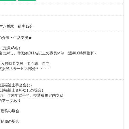
本八幡駅 徒歩12分
の介護・生活支援★
 （定員48名）
名に対し、常勤換算1名以上の職員体制（週40.0時間換算）
／入居時要支援、要介護、自立
支援等のサービス部分の・・・
（介護福祉士手当含む）
（介護福祉士資格なしの場合）
/時、年末年始手当、交通費規定内支給
給アップあり
回勤務の場合
回勤務の場合