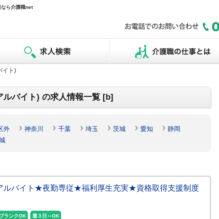
なら介護職net
バイト)
バイト) の求人情報一覧 [b]
区外
神奈川
千葉
埼玉
茨城
愛知
静岡
城
・アルバイト★夜勤専従★福利厚生充実★資格取得支援制度
ブランクOK
週３日～OK