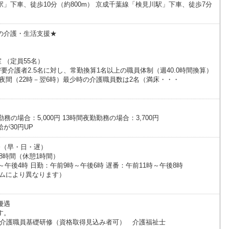
」下車、徒歩10分（約800m） 京成千葉線「検見川駅」下車、徒歩7分
の介護・生活支援★
 （定員55名）
要介護者2.5名に対し、常勤換算1名以上の職員体制（週40.0時間換算）
夜間（22時－翌6時）最少時の介護職員数は2名（満床・・・
務の場合：5,000円 13時間夜勤勤務の場合：3,700円
が30円UP
務（早・日・遅）
は8時間（休憩1時間）
～午後4時 日勤：午前9時～午後6時 遅番：午前11時～午後8時
ームにより異なります）
優遇
す。
級 介護職員基礎研修（資格取得見込み者可） 介護福祉士