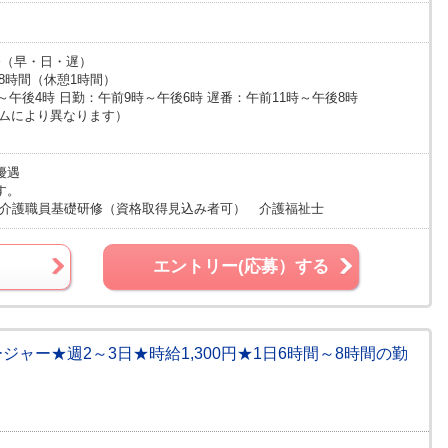
務（早・日・遅）
は8時間（休憩1時間）
～午後4時 日勤：午前9時～午後6時 遅番：午前11時～午後8時
ームにより異なります）
優遇
す。
級 介護職員基礎研修（資格取得見込み者可） 介護福祉士
エントリー(応募）する
ジャー★週2～3日★時給1,300円★1日6時間～8時間の勤