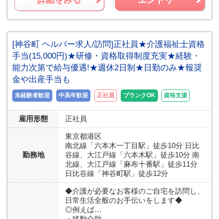
[神谷町 ヘルパー求人/訪問]正社員★介護福祉士資格
手当(15,000円)★研修・資格取得制度充実★経験・
能力次第で給与優遇!★週休2日制★日勤のみ★報奨
金や出産手当も
未経験者歓迎
中高年歓迎
正社員
ブランクOK
資格支援
雇用形態
正社員
東京都
港区
南北線「六本木一丁目駅」徒歩10分 日比
勤務地
谷線、大江戸線「六本木駅」徒歩10分 南
北線、大江戸線「麻布十番駅」徒歩11分
日比谷線「神谷町駅」徒歩12分
◆介護が必要なお客様のご自宅を訪問し、
日常生活全般のお手伝いをします◆
◎例えば…
・移動介助