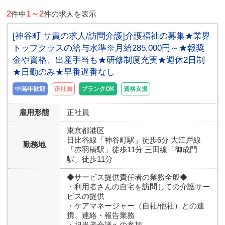
2
1～2
件中
件の求人を表示
[神谷町 サ責の求人/訪問介護]介護福祉の募集★業界
トップクラスの給与水準※月給285,000円～★報奨
金や資格、出産手当も★研修制度充実★週休2日制
★日勤のみ★早番遅番なし
中高年歓迎
正社員
ブランクOK
資格支援
雇用形態
正社員
東京都
港区
日比谷線「神谷町駅」徒歩6分 大江戸線
勤務地
「赤羽橋駅」徒歩11分 三田線「御成門
駅」徒歩11分
◆サービス提供責任者の業務全般◆
・利用者さんの自宅を訪問しての介護サー
ビスの提供
・ケアマネージャー（自社/他社）との連
携、連絡・報告業務
・担当者会議への参加