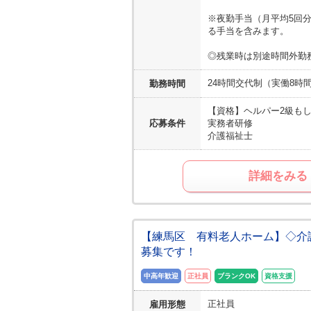
※夜勤手当（月平均5回
る手当を含みます。
◎残業時は別途時間外勤
24時間交代制（実働8時
勤務時間
【資格】
ヘルパー2級も
応募条件
実務者研修
介護福祉士
詳細をみる
【練馬区 有料老人ホーム】◇介
募集です！
中高年歓迎
正社員
ブランクOK
資格支援
正社員
雇用形態