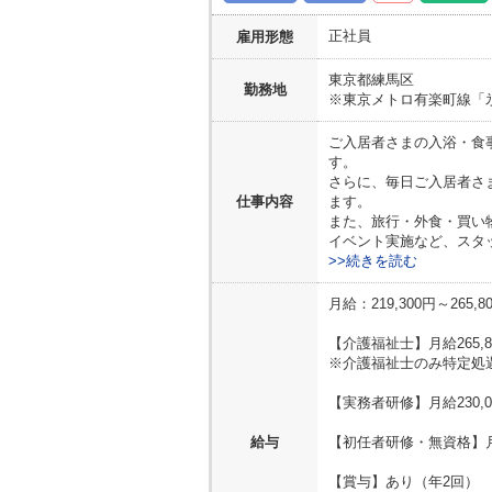
正社員
雇用形態
東京都
練馬区
勤務地
※東京メトロ有楽町線「
ご入居者さまの入浴・食
す。
さらに、毎日ご入居者さ
仕事内容
ます。
また、旅行・外食・買い
イベント実施など、スタ
>>続きを読む
月給：219,300円～265,8
【介護福祉士】月給265,8
※介護福祉士のみ特定処
【実務者研修】月給230,0
給与
【初任者研修・無資格】月給
【賞与】あり（年2回）