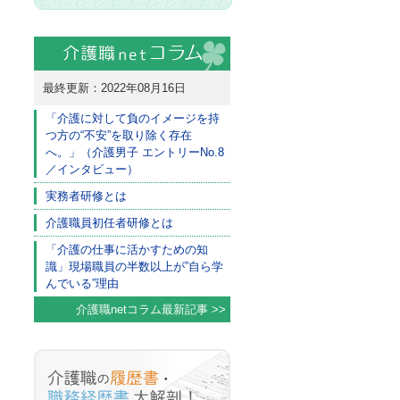
最終更新：2022年08月16日
「介護に対して負のイメージを持
つ方の“不安”を取り除く存在
へ。」（介護男子 エントリーNo.8
／インタビュー）
実務者研修とは
介護職員初任者研修とは
「介護の仕事に活かすための知
識」現場職員の半数以上が”自ら学
んでいる”理由
介護職netコラム最新記事 >>