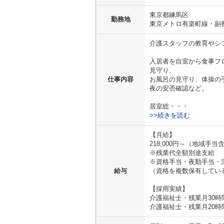
東京都
練馬区
勤務地
東京メトロ有楽町線・副
介護スタッフの教育やシ
入居者を自室から食事フ
見守り、
仕事内容
お風呂の見守り、体操の
夜の安否確認など。
居室総・・・
>>続きを読む
【月給】
218,000円～（地域手当
※残業代全額別途支給
※資格手当・夜勤手当・
給与
（資格を複数保有してい
【採用実績】
介護福祉士・残業月30時間 
介護福祉士・残業月20時間 