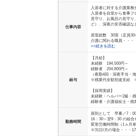
入居者に対する介護業務
入居者を自室から食事フ
見守り、お風呂の見守り
ど）、深夜の安否確認な
仕事内容
居室総数 30室（定員30
介護に関わる職員・・・
>>続きを読む
【月給】
未経験 194,500円～
経験者 204,800円～
（夜勤4回・深夜手当・
給与
※残業代全額別途支給 
【採用実績】
未経験・ヘルパー2級・残業
経験者・介護福祉士・残業月
原則として 早番／7：00～
16：30～翌9：30 の組合
勤務時間
変形労働時間制（1ヵ月
※31日/月の場合・・・1