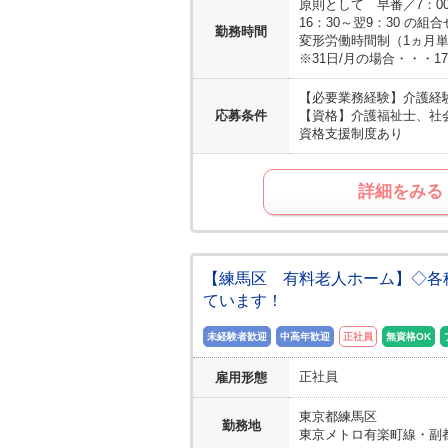
原則として 早番／7：00～
16：30～翌9：30 の組合
勤務時間
変形労働時間制（1ヵ月
※31日/月の場合・・・1
【必要業務経験】
介護経
応募条件
【資格】
介護福祉士、社
資格支援制度あり
詳細をみる
【練馬区 有料老人ホーム】◇各
ています！
未経験者歓迎
中高年歓迎
正社員
無資格OK
正社員
雇用形態
東京都
練馬区
勤務地
東京メトロ有楽町線・副