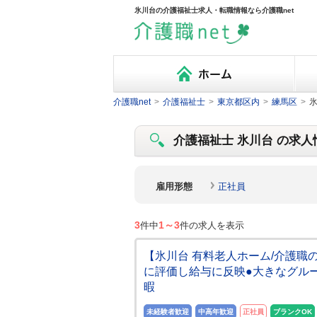
氷川台の介護福祉士求人・転職情報なら介護職net
介護職net
>
介護福祉士
>
東京都区内
>
練馬区
>
氷
介護福祉士 氷川台 の求人情
雇用形態
正社員
3
1～3
件中
件の求人を表示
【氷川台 有料老人ホーム/介護職
に評価し給与に反映●大きなグル
暇
未経験者歓迎
中高年歓迎
正社員
ブランクOK