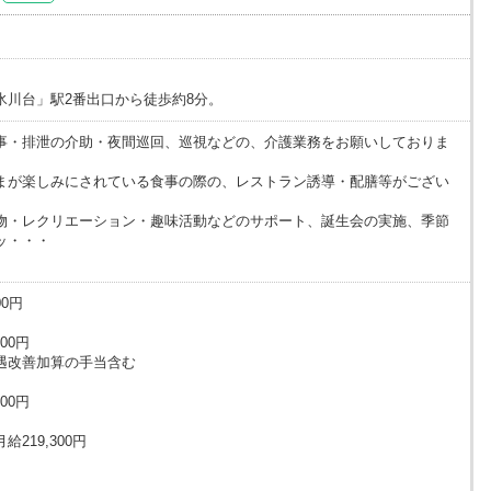
氷川台」駅2番出口から徒歩約8分。
事・排泄の介助・夜間巡回、巡視などの、介護業務をお願いしておりま
まが楽しみにされている食事の際の、レストラン誘導・配膳等がござい
物・レクリエーション・趣味活動などのサポート、誕生会の実施、季節
ッ・・・
00円
00円
遇改善加算の手当含む
00円
219,300円