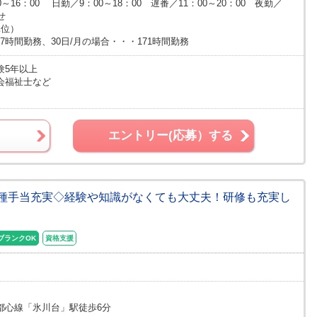
16：00 日勤／9：00～18：00 遅番／11：00～20：00 夜勤／
せ
単位）
77時間勤務、30日/月の場合・・・171時間勤務
験5年以上
会福祉士など
エントリー(応募）する
種手当充実◇経験や知識がなくても大丈夫！研修も充実し
ブランクOK
資格支援
都心線「氷川台」駅徒歩6分