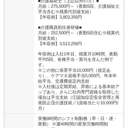
■介護福祉士（上記以外の方）■
月給：275,000円～（夜勤5回、介護福祉士
手当含む※残業代別途支給）
【年収例】3,803,356円
■介護職員初任者研修■
月給：252,500円～（夜勤5回含む※残業代
別途支給）
【年収例】3,513,256円
年収例は入社1年目、残業月10時間、夜勤
平均5回、各種手当・賞与を含んだ例で
す。
※この他に保育手当10,000円（規定あ
り）、ケアマネ資格手当5,000円、年末年
始手当、交通費規定内支給
※入社後は定期昇給、昇格による基本給ア
ップあり、さらに社内専門資格を取得した
場合は手当支給（①認知症②安全管理と再
発防止③介護技術／1資格当たり10,000円/
月）
実働8時間のシフト制勤務（早・日・遅・
夜勤） ※週40時間の変形労働時間制