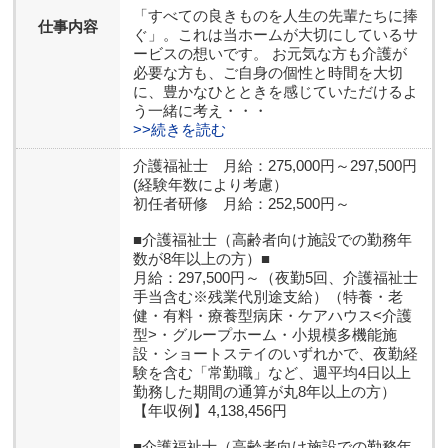
「すべての良きものを人生の先輩たちに捧
仕事内容
ぐ」。これは当ホームが大切にしているサ
ービスの想いです。 お元気な方も介護が
必要な方も、ご自身の個性と時間を大切
に、豊かなひとときを感じていただけるよ
う一緒に考え・・・
>>続きを読む
介護福祉士 月給：275,000円～297,500円
(経験年数により考慮）
初任者研修 月給：252,500円～
■介護福祉士（高齢者向け施設での勤務年
数が8年以上の方）■
月給：297,500円～（夜勤5回、介護福祉士
手当含む※残業代別途支給）（特養・老
健・有料・療養型病床・ケアハウス<介護
型>・グループホーム・小規模多機能施
設・ショートステイのいずれかで、夜勤経
験を含む「常勤職」など、週平均4日以上
勤務した期間の通算が丸8年以上の方）
【年収例】4,138,456円
■介護福祉士（高齢者向け施設での勤務年