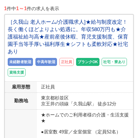
1
1～1
件中
件の求人を表示
［久我山 老人ホーム/介護職求人]★給与制度改定！
長く働くほどよりよい処遇に。年収580万円も★介
護福祉給与高★産前産後休暇、育児支援制度、保育
園手当等手厚い福利厚生★シフトも柔軟対応★社宅
あり
未経験者歓迎
中高年歓迎
正社員
ブランクOK
社宅・寮あり
資格支援
雇用形態
正社員
東京都
杉並区
勤務地
京王井の頭線「久我山駅」 徒歩12分
★ホームでのご利用者様の介護・生活支援
★
●居室数 49室／全室個室 （定員52名）