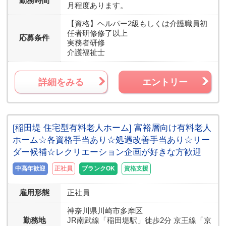
勤務時間
月程度あります。
【資格】
ヘルパー2級もしくは介護職員初
任者研修修了以上
応募条件
実務者研修
介護福祉士
詳細をみる
エントリー
[稲田堤 住宅型有料老人ホーム] 富裕層向け有料老人
ホーム☆各資格手当あり☆処遇改善手当あり☆リー
ダー候補☆レクリエーション企画が好きな方歓迎
中高年歓迎
正社員
ブランクOK
資格支援
雇用形態
正社員
神奈川県
川崎市多摩区
勤務地
JR南武線「稲田堤駅」徒歩2分 京王線「京