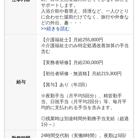
サポートします。
入浴介助や着替え、排泄など、一人ひとり
に合わせた援助だけでなく、旅行や外食な
どの外出、趣・・・
>>続きを読む
【介護福祉士】月給255,800円
※介護福祉士のみ特定処遇改善加算の手当
含む
【実務者研修】月給230,000円
【初任者研修・無資格】月給219,300円
給与
【賞与】あり（年2回）
※夜勤手当（月平均5回分）、精皆勤手
当、日祝手当（月平均2回分）等、毎月平
均的に支払われる手当を含みます。
◎残業時は別途時間外勤務手当支給（超過
1分～）
24時間交代制（実働8時間）。夜勤は5回/