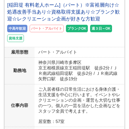
[稲田堤 有料老人ホーム]（パート）※富裕層向け☆
処遇改善手当あり☆資格取得支援あり☆ブランク歓
迎☆レクリエーション企画が好きな方歓迎
中高年歓迎
パート・アルバイト
ブランクOK
週３日～OK
資格支援
雇用形態
パート・アルバイト
神奈川県
川崎市多摩区
京王相模原線京王稲田堤駅 徒歩2分 / Ｊ
勤務地
Ｒ南武線稲田堤駅 徒歩2分 / ＪＲ南武線
矢野口駅 徒歩19分
ご入居者様の日常生活における身体介護・
生活支援を中心に行います。イベントやレ
クリエーションの企画・運営も大切な仕事
仕事内容
の一つ。個人の一芸を活かした企画などを
スタッフ全員で考えます。
居室数：57室