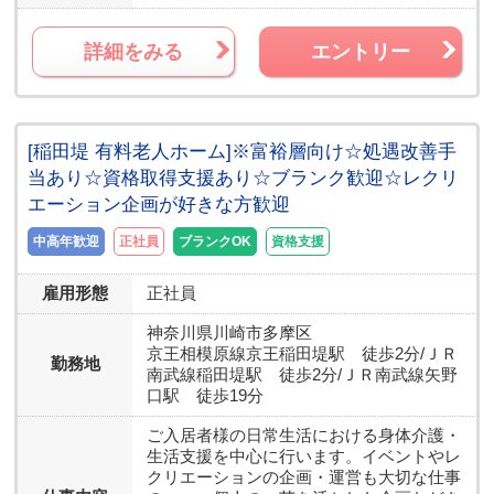
詳細をみる
エントリー
[稲田堤 有料老人ホーム]※富裕層向け☆処遇改善手
当あり☆資格取得支援あり☆ブランク歓迎☆レクリ
エーション企画が好きな方歓迎
中高年歓迎
正社員
ブランクOK
資格支援
雇用形態
正社員
神奈川県
川崎市多摩区
京王相模原線京王稲田堤駅 徒歩2分/ＪＲ
勤務地
南武線稲田堤駅 徒歩2分/ＪＲ南武線矢野
口駅 徒歩19分
ご入居者様の日常生活における身体介護・
生活支援を中心に行います。イベントやレ
クリエーションの企画・運営も大切な仕事