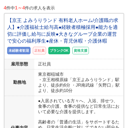
4
1～4
件中
件の求人を表示
【京王 よみうりランド 有料老人ホーム/介護職の求
人】●介護福祉士給与高●経験者積極採用●能力を適
切に評価し給与に反映●大きなグループ企業の運営
で安心の福利厚生●産休・育児休暇・介護休暇
未経験者歓迎
正社員
ブランクOK
資格支援
雇用形態
正社員
東京都
稲城市
・京王相模原線「京王よみうりランド」駅
勤務地
より、徒歩約6分 ・JR南武線「矢野口」駅
より、徒歩約10分
●入居されている方々へ、入浴、排せつ、
食事の介護、食事の提供など日常生活にお
いて必要な介護を提供します。
高齢者の「普通の生活」をサポートするた
め、日常生活全般に対してできない部分を
仕事内容