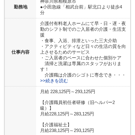
神奈川県
相模原市
勤務地
●小田急線「相武台前」駅北口より徒歩4
分
介護付有料老人ホームにて早・日・遅・夜
勤のシフト制でのご入居者の介護・生活支
援
・食事、入浴、排泄といった三大介助
・アクティビティなど日々の生活の質を向
仕事内容
上させるためのサービス
・ご入居者のペースに合わせた個別ケア
清掃と洗濯は専属のスタッフがおりま
す！
介護職は介護のシゴトに専念でき・・・
>>続きを読む
月給 228,125円～293,125円
【介護職員初任者研修（旧ヘルパー2
級）】
月給228,125円～283,125円
【介護福祉士】
月給238,125円～293,125円