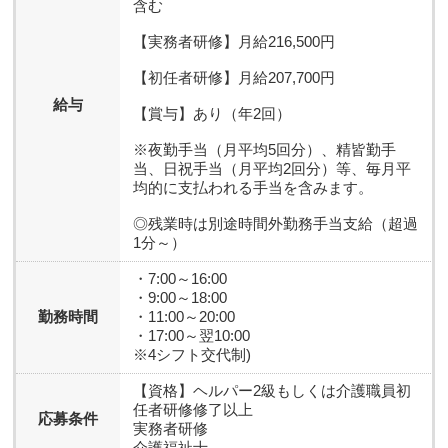
含む
【実務者研修】月給216,500円
【初任者研修】月給207,700円
給与
【賞与】あり（年2回）
※夜勤手当（月平均5回分）、精皆勤手
当、日祝手当（月平均2回分）等、毎月平
均的に支払われる手当を含みます。
◎残業時は別途時間外勤務手当支給（超過
1分～）
・7:00～16:00
・9:00～18:00
勤務時間
・11:00～20:00
・17:00～翌10:00
※4シフト交代制)
【資格】
ヘルパー2級もしくは介護職員初
任者研修修了以上
応募条件
実務者研修
介護福祉士