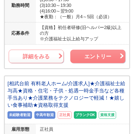
勤務時間
(3)10:30～19:30
(4)16:00～翌9:00
★夜勤：（一般）月4～5回（必須）
【資格】
初任者研修(旧ヘルパー2級)以上
応募条件
の方
※介護福祉士以上給与アップ
詳細をみる
エントリー
[相武台前 有料老人ホーム/介護求人]★介護福祉士給
与高★資格・住宅・子供・処遇一時金手当など各種
手当あり★介護業務をテクノロジーで軽減！★嬉し
い食事補助★資格取得支援
未経験者歓迎
中高年歓迎
正社員
ブランクOK
資格支援
雇用形態
正社員