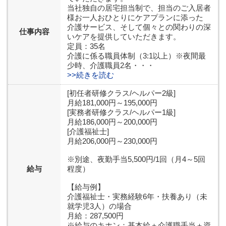
当社独自の居宅担当制で、担当のご入居者
様お一人おひとりにケアプランに添った
介護サービス、そして個々との関わりの深
仕事内容
いケアを提供していただきます。
定員：35名
介護に係る職員体制（3:1以上）※夜間最
少時、介護職員2名・・・
>>続きを読む
[初任者研修クラス/ヘルパー2級]
月給181,000円～195,000円
[実務者研修クラス/ヘルパー1級]
月給186,000円～200,000円
[介護福祉士]
月給206,000円～230,000円
※別途、夜勤手当5,500円/1回（月4～5回
給与
程度）
【給与例】
介護福祉士・実務経験6年・扶養あり（未
就学児3人）の場合
月給：287,500円
※給与のキホン：基本給＋介護職手当＋資