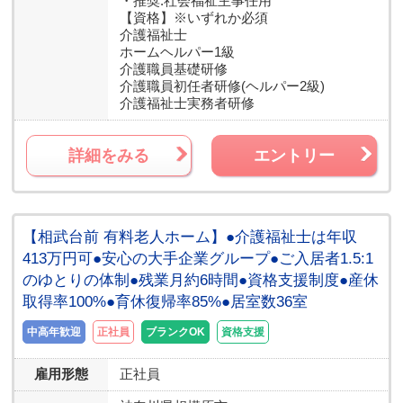
・推奨:社会福祉主事任用
【資格】
※いずれか必須
介護福祉士
ホームヘルパー1級
介護職員基礎研修
介護職員初任者研修(ヘルパー2級)
介護福祉士実務者研修
詳細をみる
エントリー
【相武台前 有料老人ホーム】●介護福祉士は年収
413万円可●安心の大手企業グループ●ご入居者1.5:1
のゆとりの体制●残業月約6時間●資格支援制度●産休
取得率100%●育休復帰率85%●居室数36室
中高年歓迎
正社員
ブランクOK
資格支援
雇用形態
正社員