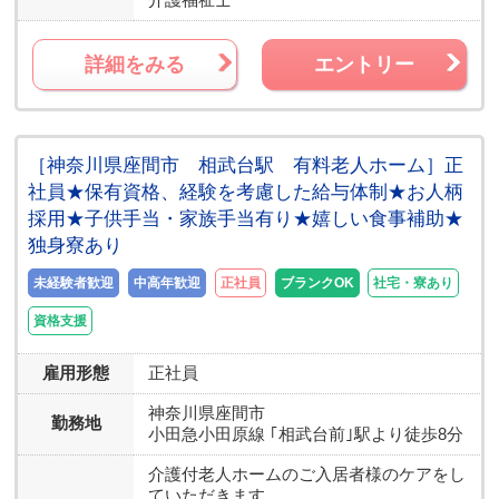
詳細をみる
エントリー
［神奈川県座間市 相武台駅 有料老人ホーム］正
社員★保有資格、経験を考慮した給与体制★お人柄
採用★子供手当・家族手当有り★嬉しい食事補助★
独身寮あり
未経験者歓迎
中高年歓迎
正社員
ブランクOK
社宅・寮あり
資格支援
雇用形態
正社員
神奈川県
座間市
勤務地
小田急小田原線 ｢相武台前｣駅より徒歩8分
介護付老人ホームのご入居者様のケアをし
ていただきます。