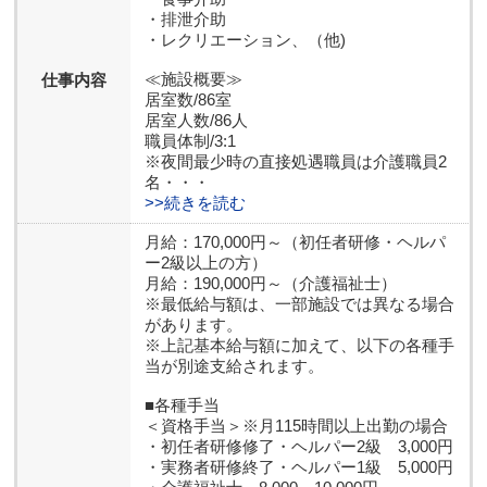
・排泄介助
・レクリエーション、（他)
≪施設概要≫
仕事内容
居室数/86室
居室人数/86人
職員体制/3:1
※夜間最少時の直接処遇職員は介護職員2
名・・・
>>続きを読む
月給：170,000円～（初任者研修・ヘルパ
ー2級以上の方）
月給：190,000円～（介護福祉士）
※最低給与額は、一部施設では異なる場合
があります。
※上記基本給与額に加えて、以下の各種手
当が別途支給されます。
■各種手当
＜資格手当＞※月115時間以上出勤の場合
・初任者研修修了・ヘルパー2級 3,000円
・実務者研修終了・ヘルパー1級 5,000円