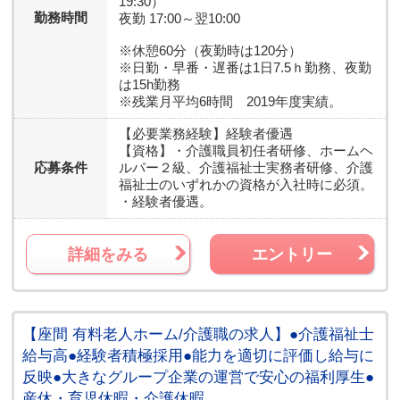
19:30）
勤務時間
夜勤 17:00～翌10:00
※休憩60分（夜勤時は120分）
※日勤・早番・遅番は1日7.5ｈ勤務、夜勤
は15h勤務
※残業月平均6時間 2019年度実績。
【必要業務経験】
経験者優遇
【資格】
・介護職員初任者研修、ホームヘ
応募条件
ルパー２級、介護福祉士実務者研修、介護
福祉士のいずれかの資格が入社時に必須。
・経験者優遇。
詳細をみる
エントリー
【座間 有料老人ホーム/介護職の求人】●介護福祉士
給与高●経験者積極採用●能力を適切に評価し給与に
反映●大きなグループ企業の運営で安心の福利厚生●
産休・育児休暇・介護休暇