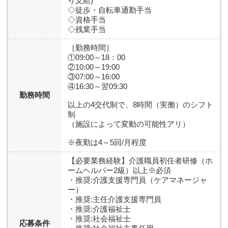
り支給)
◇徒歩・自転車通勤手当
◇資格手当
◇残業手当
［勤務時間］
①09:00～18：00
②10:00～19:00
③07:00～16:00
④16:30～翌09:30
勤務時間
以上の4交代制で、8時間（実働）のシフト
制
（施設によって変動の可能性アリ）
※夜勤は4～5回/月程度
【必要業務経験】
介護職員初任者研修（ホ
ームヘルパー2級）以上※必須
・推奨:介護支援専門員（ケアマネージャ
ー）
・推奨:主任介護支援専門員
・推奨:介護福祉士
・推奨:社会福祉士
応募条件