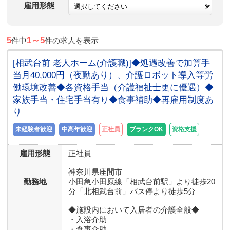
雇用形態
5
1～5
件中
件の求人を表示
[相武台前 老人ホーム(介護職)]◆処遇改善で加算手
当月40,000円（夜勤あり）、介護ロボット導入等労
働環境改善◆各資格手当（介護福祉士更に優遇）◆
家族手当・住宅手当有り◆食事補助◆再雇用制度あ
り
未経験者歓迎
中高年歓迎
正社員
ブランクOK
資格支援
雇用形態
正社員
神奈川県
座間市
勤務地
小田急小田原線「相武台前駅」より徒歩20
分「北相武台前」バス停より徒歩5分
◆施設内において入居者の介護全般◆
・入浴介助
・食事介助