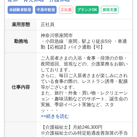
未経験者歓迎
中高年歓迎
正社員
ブランクOK
資格支援
雇用形態
正社員
神奈川県
座間市
勤務地
・小田急線「座間」駅より徒歩5分 ・車通
勤【応相談】バイク通勤【可】
ご入居者さまの入浴・食事・排泄の介助・
夜間巡回、巡視などの、介護業務をお願い
しております。
さらに、毎日ご入居者さまが楽しみにされ
ている食事の際の、レストラン誘導・配膳
仕事内容
等がございます。
また、旅行・外食・買い物・レクリエーシ
ョン・趣味活動などのサポート、誕生会の
実施、季節イベント実施など、スタ
ッ・・・
>>続きを読む
【介護福祉士】月給246,300円
※介護福祉士のみ特定処遇改善加算の手当