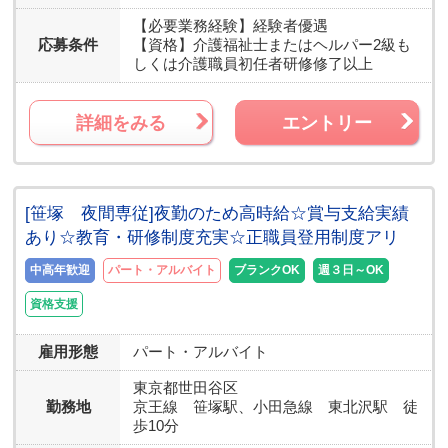
【必要業務経験】
経験者優遇
応募条件
【資格】
介護福祉士またはヘルパー2級も
しくは介護職員初任者研修修了以上
詳細をみる
エントリー
[笹塚 夜間専従]夜勤のため高時給☆賞与支給実績
あり☆教育・研修制度充実☆正職員登用制度アリ
中高年歓迎
パート・アルバイト
ブランクOK
週３日～OK
資格支援
雇用形態
パート・アルバイト
東京都
世田谷区
勤務地
京王線 笹塚駅、小田急線 東北沢駅 徒
歩10分