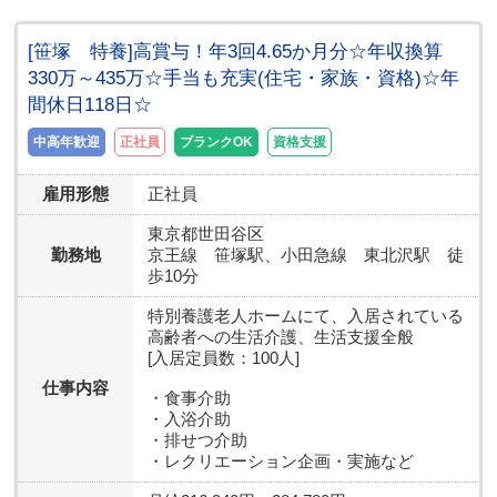
[笹塚 特養]高賞与！年3回4.65か月分☆年収換算
330万～435万☆手当も充実(住宅・家族・資格)☆年
間休日118日☆
中高年歓迎
正社員
ブランクOK
資格支援
雇用形態
正社員
東京都
世田谷区
勤務地
京王線 笹塚駅、小田急線 東北沢駅 徒
歩10分
特別養護老人ホームにて、入居されている
高齢者への生活介護、生活支援全般
[入居定員数：100人]
仕事内容
・食事介助
・入浴介助
・排せつ介助
・レクリエーション企画・実施など