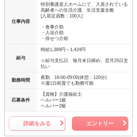
特別養護老人ホームにて、入居されている
高齢者への生活介護、生活支援全般
[入居定員数：100人]
仕事内容
・食事介助
・入浴介助
・排せつ介助
時給1,389円～1,424円
給与
☆給与支払日 毎月末日締め、翌月25日支
払い
夜勤 16:00-09:00(休憩：120分)
勤務時間
※週1日程度でも勤務可能
【資格】
介護福祉士
応募条件
ヘルパー1級
ヘルパー2級
詳細をみる
エントリー