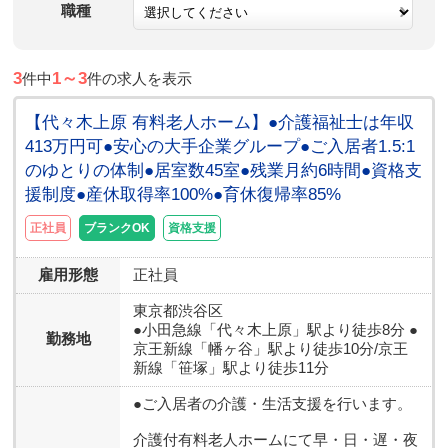
職種
3
1～3
件中
件の求人を表示
【代々木上原 有料老人ホーム】●介護福祉士は年収
413万円可●安心の大手企業グループ●ご入居者1.5:1
のゆとりの体制●居室数45室●残業月約6時間●資格支
援制度●産休取得率100%●育休復帰率85%
正社員
ブランクOK
資格支援
雇用形態
正社員
東京都
渋谷区
●小田急線「代々木上原」駅より徒歩8分 ●
勤務地
京王新線「幡ヶ谷」駅より徒歩10分/京王
新線「笹塚」駅より徒歩11分
●ご入居者の介護・生活支援を行います。
介護付有料老人ホームにて早・日・遅・夜