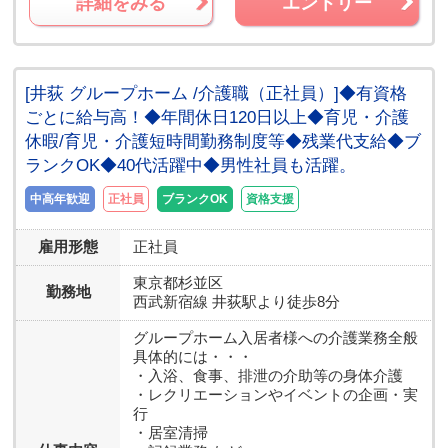
詳細をみる
エントリー
[井荻 グループホーム /介護職（正社員）]◆有資格
ごとに給与高！◆年間休日120日以上◆育児・介護
休暇/育児・介護短時間勤務制度等◆残業代支給◆ブ
ランクOK◆40代活躍中◆男性社員も活躍。
中高年歓迎
正社員
ブランクOK
資格支援
雇用形態
正社員
東京都
杉並区
勤務地
西武新宿線 井荻駅より徒歩8分
グループホーム入居者様への介護業務全般
具体的には・・・
・入浴、食事、排泄の介助等の身体介護
・レクリエーションやイベントの企画・実
行
・居室清掃