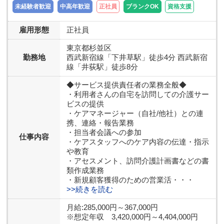
未経験者歓迎
中高年歓迎
正社員
ブランクOK
資格支援
雇用形態
正社員
東京都
杉並区
勤務地
西武新宿線「下井草駅」徒歩4分 西武新宿
線「井荻駅」徒歩8分
◆サービス提供責任者の業務全般◆
・利用者さんの自宅を訪問しての介護サー
ビスの提供
・ケアマネージャー（自社/他社）との連
携、連絡・報告業務
・担当者会議への参加
仕事内容
・ケアスタッフへのケア内容の伝達・指示
や教育
・アセスメント、訪問介護計画書などの書
類作成業務
・新規顧客獲得のための営業活・・・
>>続きを読む
月給:285,000円～367,000円
※想定年収 3,420,000円～4,404,000円