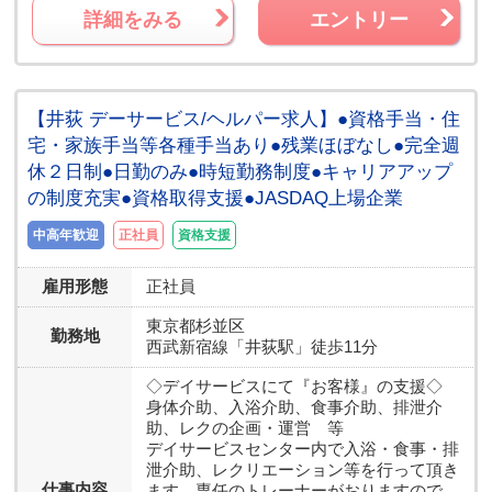
詳細をみる
エントリー
【井荻 デーサービス/ヘルパー求人】●資格手当・住
宅・家族手当等各種手当あり●残業ほぼなし●完全週
休２日制●日勤のみ●時短勤務制度●キャリアアップ
の制度充実●資格取得支援●JASDAQ上場企業
中高年歓迎
正社員
資格支援
雇用形態
正社員
東京都
杉並区
勤務地
西武新宿線「井荻駅」徒歩11分
◇デイサービスにて『お客様』の支援◇
身体介助、入浴介助、食事介助、排泄介
助、レクの企画・運営 等
デイサービスセンター内で入浴・食事・排
泄介助、レクリエーション等を行って頂き
仕事内容
ます。専任のトレーナーがおりますので、