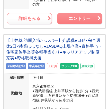
の方
詳細をみる
エントリー
【上井草 訪問入浴/ヘルパー】介護職●日勤×完全週
休2日×残業ほぼなし●JASDAQ上場企業●資格手当・
住宅家族手当等各種手当あり●キャリアアップ制度
充実●資格取得支援
未経験者歓迎
中高年歓迎
正社員
ブランクOK
資格支援
雇用形態
正社員
東京都
杉並区
●西武新宿線 上井草駅から徒歩1分 ●西武
勤務地
新宿線 上石神井駅から徒歩16分 ●西武新
宿線 井荻駅から徒歩13分
★訪問入浴ヘルパー★