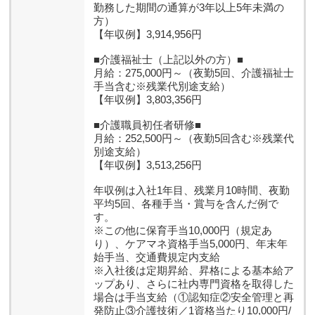
勤務した期間の通算が3年以上5年未満の
方）
【年収例】3,914,956円
■介護福祉士（上記以外の方）■
月給：275,000円～（夜勤5回、介護福祉士
手当含む※残業代別途支給）
【年収例】3,803,356円
■介護職員初任者研修■
月給：252,500円～（夜勤5回含む※残業代
別途支給）
【年収例】3,513,256円
年収例は入社1年目、残業月10時間、夜勤
平均5回、各種手当・賞与を含んだ例で
す。
※この他に保育手当10,000円（規定あ
り）、ケアマネ資格手当5,000円、年末年
始手当、交通費規定内支給
※入社後は定期昇給、昇格による基本給ア
ップあり、さらに社内専門資格を取得した
場合は手当支給（①認知症②安全管理と再
発防止③介護技術／1資格当たり10,000円/