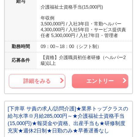
給与
介護福祉士資格手当(15,000円)
年収例
3,500,000円 / 入社3年目・常勤ヘルパー
4,300,000円 / 入社5年目・サービス提供責
任者 5,300,000円 / 入社7年目・管理者
勤務時間
09：00～18：00（シフト制）
【資格】
介護職員初任者研修（ヘルパー2
応募条件
級)以上
詳細をみる
エントリー
[下井草 サ責の求人/訪問介護]★業界トップクラスの
給与水準※月給285,000円～★介護福祉士資格手当
(15,000円)★報奨金や資格、出産手当も★研修制度
充実★週休2日制★日勤のみ★早番遅番なし