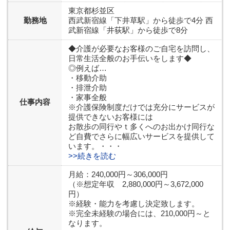
東京都
杉並区
勤務地
西武新宿線「下井草駅」から徒歩で4分 西
武新宿線「井荻駅」から徒歩で8分
◆介護が必要なお客様のご自宅を訪問し、
日常生活全般のお手伝いをします◆
◎例えば…
・移動介助
・排泄介助
・家事全般
仕事内容
※介護保険制度だけでは充分にサービスが
提供できないお客様には
お散歩の同行やｔ多くへのお出かけ同行な
ど自費でさらに幅広いサービスを提供して
います。・・・
>>続きを読む
月給：240,000円～306,000円
（※想定年収 2,880,000円～3,672,000
円）
※経験・能力を考慮し決定致します。
※完全未経験の場合には、210,000円～と
なります。