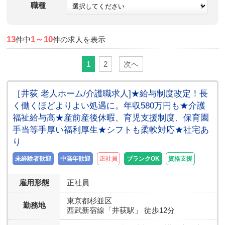
職種
13
1～10
件中
件の求人を表示
1
2
次へ
［井荻 老人ホーム/介護職求人]★給与制度改定！長
く働くほどよりよい処遇に。年収580万円も★介護
福祉給与高★産前産後休暇、育児支援制度、保育園
手当等手厚い福利厚生★シフトも柔軟対応★社宅あ
り
未経験者歓迎
中高年歓迎
正社員
ブランクOK
資格支援
雇用形態
正社員
東京都
杉並区
勤務地
西武新宿線「井荻駅」 徒歩12分