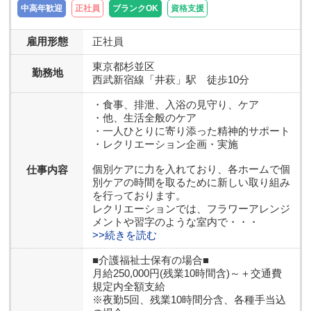
中高年歓迎
正社員
ブランクOK
資格支援
雇用形態
正社員
東京都
杉並区
勤務地
西武新宿線「井萩」駅 徒歩10分
・食事、排泄、入浴の見守り、ケア
・他、生活全般のケア
・一人ひとりに寄り添った精神的サポート
・レクリエーション企画・実施
個別ケアに力を入れており、各ホームで個
仕事内容
別ケアの時間を取るために新しい取り組み
を行っております。
レクリエーションでは、フラワーアレンジ
メントや習字のような室内で・・・
>>続きを読む
■介護福祉士保有の場合■
月給250,000円(残業10時間含)～＋交通費
規定内全額支給
※夜勤5回、残業10時間分含、各種手当込