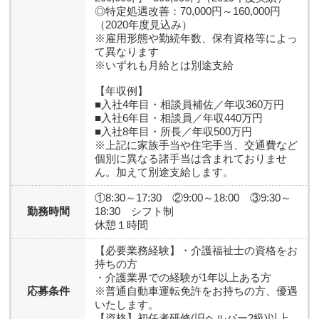
◎特定処遇改善：70,000円～160,000円
（2020年度見込み）
※雇用形態や勤続年数、保有資格等によっ
て異なります
※いずれも月給とは別途支給
【年収例】
■入社4年目・相談員補佐／年収360万円
■入社6年目・相談員／年収440万円
■入社8年目・所長／年収500万円
※上記に家族手当や住宅手当、交通費など
個別に異なる諸手当は含まれておりませ
ん。加えて別途支給します。
①8:30～17:30 ②9:00～18:00 ③9:30～
勤務時間
18:30 シフト制
休憩１時間
【必要業務経験】
・介護福祉士の資格をお
持ちの方
・介護業界での経験が1年以上ある方
応募条件
※普通自動車運転免許をお持ちの方、優遇
いたします。
【資格】
初任者研修(旧ヘルパー2級)以上