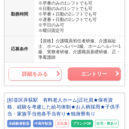
※早番のみの1シフトでも可
※日勤のみの1シフトでも可
勤務時間
※早番＋日勤の2シフトでも可
※遅番＋日勤の2シフトでも可
※平日のみ可
※曜日固定可
【資格】
介護職員初任者研修、介護福祉
士、ホームヘルパー2級、ホームヘルパー1
応募条件
級、実務者研修、介護職員基礎研修、正・
準看護師
詳細をみる
エントリー
[杉並区井荻駅 有料老人ホーム]正社員★保有資
格、経験を考慮した給与体制★お人柄採用★子供手
当・家族手当他各手当有り★独身寮有り
未経験者歓迎
中高年歓迎
正社員
ブランクOK
社宅・寮あり