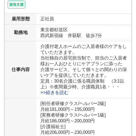
資格支援
雇用形態
正社員
東京都
杉並区
勤務地
西武新宿線 井荻駅 徒歩7分
介護付老人ホームのご入居者様のケアをし
ていただきます。
当社独自の居宅担当制で、担当のご入居者
様お一人おひとりにケアプランに添った
仕事内容
介護サービス、そして個々との関わりの深
いケアを提供していただきます。
定員：30名介護に係る職員体制 （3:1以
上）※夜間最少時、介護職員1名・・・
>>続きを読む
[初任者研修クラス/ヘルパー2級]
月給181,000円～195,000円
[実務者研修クラス/ヘルパー1級]
月給186,000円～200,000円
[介護福祉士]
月給206,000円～230,000円