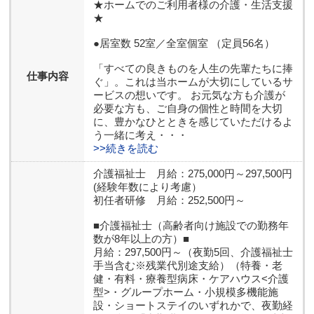
★ホームでのご利用者様の介護・生活支援
★
●居室数 52室／全室個室 （定員56名）
「すべての良きものを人生の先輩たちに捧
仕事内容
ぐ」。これは当ホームが大切にしているサ
ービスの想いです。 お元気な方も介護が
必要な方も、ご自身の個性と時間を大切
に、豊かなひとときを感じていただけるよ
う一緒に考え・・・
>>続きを読む
介護福祉士 月給：275,000円～297,500円
(経験年数により考慮）
初任者研修 月給：252,500円～
■介護福祉士（高齢者向け施設での勤務年
数が8年以上の方）■
月給：297,500円～（夜勤5回、介護福祉士
手当含む※残業代別途支給）（特養・老
健・有料・療養型病床・ケアハウス<介護
型>・グループホーム・小規模多機能施
設・ショートステイのいずれかで、夜勤経