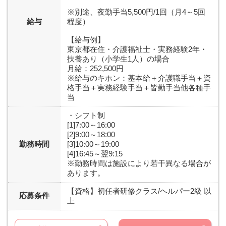
※別途、夜勤手当5,500円/1回（月4～5回
給与
程度）
【給与例】
東京都在住・介護福祉士・実務経験2年・
扶養あり（小学生1人）の場合
月給：252,500円
※給与のキホン：基本給＋介護職手当＋資
格手当＋実務経験手当＋皆勤手当他各種手
当
・シフト制
[1]7:00～16:00
[2]9:00～18:00
勤務時間
[3]10:00～19:00
[4]16:45～翌9:15
※勤務時間は施設により若干異なる場合が
あります。
【資格】
初任者研修クラス/ヘルパー2級 以
応募条件
上