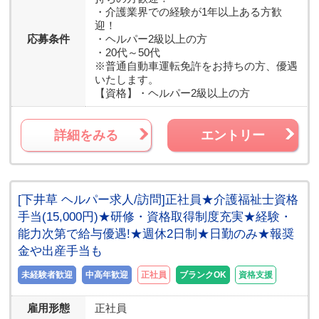
・介護業界での経験が1年以上ある方歓
迎！
応募条件
・ヘルパー2級以上の方
・20代～50代
※普通自動車運転免許をお持ちの方、優遇
いたします。
【資格】
・ヘルパー2級以上の方
詳細をみる
エントリー
[下井草 ヘルパー求人/訪問]正社員★介護福祉士資格
手当(15,000円)★研修・資格取得制度充実★経験・
能力次第で給与優遇!★週休2日制★日勤のみ★報奨
金や出産手当も
未経験者歓迎
中高年歓迎
正社員
ブランクOK
資格支援
雇用形態
正社員