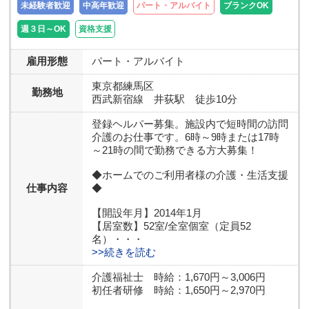
未経験者歓迎
中高年歓迎
パート・アルバイト
ブランクOK
週３日～OK
資格支援
雇用形態
パート・アルバイト
東京都
練馬区
勤務地
西武新宿線 井荻駅 徒歩10分
登録ヘルパー募集。施設内で短時間の訪問
介護のお仕事です。6時～9時または17時
～21時の間で勤務できる方大募集！
◆ホームでのご利用者様の介護・生活支援
仕事内容
◆
【開設年月】2014年1月
【居室数】52室/全室個室（定員52
名）・・・
>>続きを読む
介護福祉士 時給：1,670円～3,006円
初任者研修 時給：1,650円～2,970円