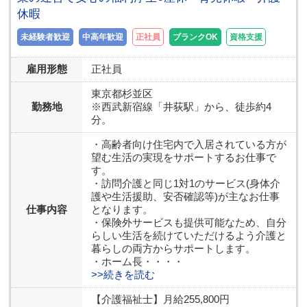
休暇
未経験者歓迎
中高年歓迎
正社員
ブランクOK
資格支援
雇用形態
正社員
東京都
杉並区
勤務地
※西武新宿線「井荻駅」から、徒歩約4
分。
・高齢者向け住宅内で入居されている方が
望む生活の実現をサポートするお仕事で
す。
・訪問介護と同じ1対1のサービス(身体介
護や生活援助、安否確認等)が主なお仕事
仕事内容
となります。
・保険外サービスも提供可能なため、自分
らしい生活を続けていただけるよう介護と
暮らしの両方からサポートします。
・ホーム長・・・・
>>続きを読む
【介護福祉士】月給255,800円