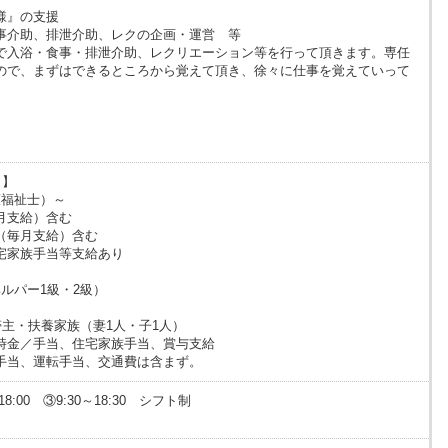
様』の支援
事介助、排泄介助、レクの企画・運営 等
で入浴・食事・排泄介助、レクリエーション等を行って頂きます。専任
ので、まずはできるところから覚えて頂き、徐々に仕事を覚えていって
！】
介護福祉士）～
毎月支給）含む
00円（毎月支給）含む
宅家族手当等支給あり
ヘルパー1級・2級）
帯主・扶養家族（妻1人・子1人）
時金／手当、住宅家族手当、賞与支給
手当、運転手当、交通費は含まず。
～18:00 ③9:30～18:30 シフト制