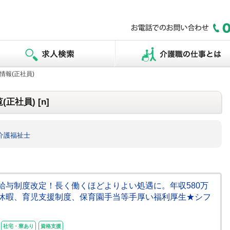
情報(正社員)
正社員) [n]
介護福祉士
]★給与制度改定！長く働くほどよりよい処遇に。年収580万
休暇、育児支援制度、保育園手当等手厚い福利厚生★シフ
社宅・寮あり
資格支援