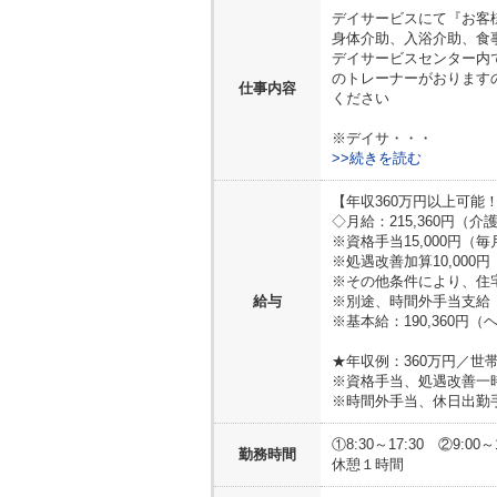
デイサービスにて『お客
身体介助、入浴介助、食
デイサービスセンター内
のトレーナーがおります
仕事内容
ください
※デイサ・・・
>>続きを読む
【年収360万円以上可能
◇月給：215,360円（
※資格手当15,000円（
※処遇改善加算10,0
※その他条件により、住
給与
※別途、時間外手当支給
※基本給：190,360円（
★年収例：360万円／世
※資格手当、処遇改善一
※時間外手当、休日出勤
①8:30～17:30 ②9:00
勤務時間
休憩１時間