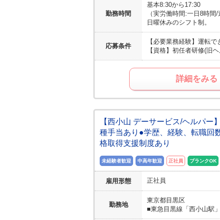
基本8:30から17:30
勤務時間
（実労働時間:一日8時間
日曜休みのシフト制。
【必要業務経験】
運転で
応募条件
【資格】
初任者研修(旧ヘ
詳細をみる
【西小山 デーサービス/ヘルパー
種手当あり●学歴、経験、転職回
格取得支援制度あり
未経験者歓迎
中高年歓迎
正社員
ブランクOK
正社員
雇用形態
東京都
目黒区
勤務地
■東急目黒線「西小山駅」