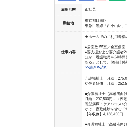
正社員
雇用形態
東京都
目黒区
勤務地
東急目黒線「西小山駅」下
★ホームでのご利用者様
●居室数 55室／全室個室
仕事内容
●要支援および要介護者2
ほか、看護職員を24時
ある」として、保険給付
>>続きを読む
介護福祉士 月給：275,0
初任者研修 月給：252,5
■介護福祉士（高齢者向
月給：297,500円～
養型病床・ケアハウス<
かで、夜勤経験を含む「
【年収例】4,138,456円
■介護福祉士（高齢者向け