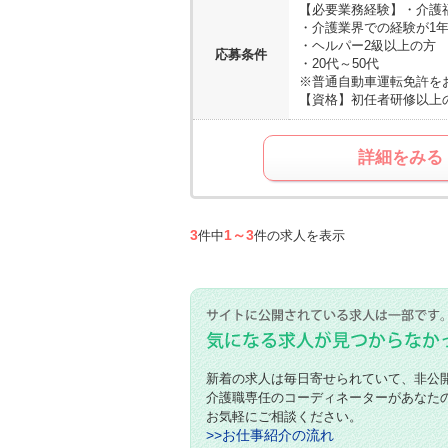
【必要業務経験】
・介護
・介護業界での経験が1
・ヘルパー2級以上の方
応募条件
・20代～50代
※普通自動車運転免許を
【資格】
初任者研修以上
詳細をみる
3
1～3
件中
件の求人を表示
新着の求人は毎日寄せられていて、非公
介護職専任のコーディネーターがあなた
お気軽にご相談ください。
>>お仕事紹介の流れ