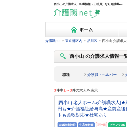
西小山の介護求人・転職情報（正社員）なら介護職net
介護職net
>
東京都区内
>
品川区
>
西小山 介護求人
西小山 の介護求人情報一覧(
職種
介護職・ヘルパー
3
1～3
件中
件の求人を表示
[西小山 老人ホーム/介護職求人
円も★介護福祉給与高★産前産後
トも柔軟対応★社宅あり
未経験者歓迎
中高年歓迎
正社員
ブランクOK