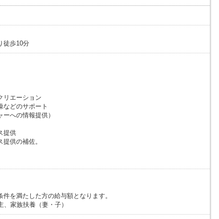
徒歩10分
クリエーション
操などのサポート
ャーへの情報提供）
ス提供
ス提供の補佐。
条件を満たした方の給与額となります。
帯主、家族扶養（妻・子）