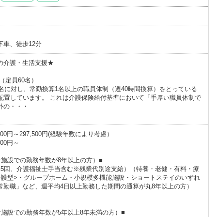
車、徒歩12分
の介護・生活支援★
 （定員60名）
名に対し、常勤換算1名以上の職員体制（週40時間換算）をとっている
間配置しています。 これは介護保険給付基準において「手厚い職員体制で
外の・・・
00円～297,500円(経験年数により考慮）
00円～
け施設での勤務年数が8年以上の方）■
（夜勤5回、介護福祉士手当含む※残業代別途支給）（特養・老健・有料・療
介護型>・グループホーム・小規模多機能施設・ショートステイのいずれ
常勤職」など、週平均4日以上勤務した期間の通算が丸8年以上の方）
施設での勤務年数が5年以上8年未満の方）■