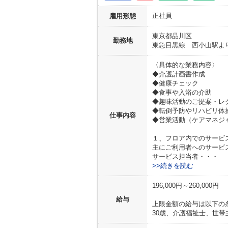
正社員
雇用形態
東京都
品川区
勤務地
東急目黒線 西小山駅より
〈具体的な業務内容〉
◆介護計画書作成
◆健康チェック
◆食事や入浴の介助
◆趣味活動のご提案・レ
◆転倒予防やリハビリ体
仕事内容
◆営業活動（ケアマネジ
１、フロア内でのサービ
主にご利用者へのサービ
サービス担当者・・・
>>続きを読む
196,000円～260,000円
給与
上限金額の給与は以下の
30歳、介護福祉士、世