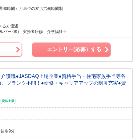
/週40時間）月単位の変形労働時間制
きる方優遇
ルパー2級) 実務者研修、介護福祉士
エントリー(応募）する
】介護職●JASDAQ上場企業●資格手当・住宅家族手当等各
数、ブランク不問！●研修・キャリアアップの制度充実●資
資格支援
徒歩9分