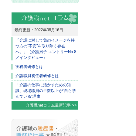
最終更新：2022年08月16日
「介護に対して負のイメージを持
つ方の“不安”を取り除く存在
へ。」（介護男子 エントリーNo.8
／インタビュー）
実務者研修とは
介護職員初任者研修とは
「介護の仕事に活かすための知
識」現場職員の半数以上が”自ら学
んでいる”理由
介護職netコラム最新記事 >>