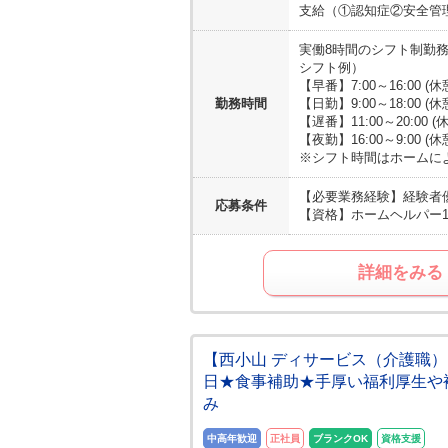
支給（①認知症②安全管理
実働8時間のシフト制勤務
シフト例）
【早番】7:00～16:00 (
勤務時間
【日勤】9:00～18:00 (
【遅番】11:00～20:00 (
【夜勤】16:00～9:00 (
※シフト時間はホームに
【必要業務経験】
経験者
応募条件
【資格】
ホームヘルパー
詳細をみる
【西小山 ディサービス（介護職）
日★食事補助★手厚い福利厚生や
み
中高年歓迎
正社員
ブランクOK
資格支援