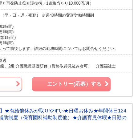
と再発防止③介護技術／1資格当たり10,000円/月）
（早・日・遅・夜勤） ※週40時間の変形労働時間制
休憩1時間)
休憩1時間)
休憩1時間)
休憩1時間)
よって前後します。詳細の勤務時間についてはお問合せください。
優遇
1級、2級 介護職員基礎研修（資格取得見込み者可） 介護福祉士
エントリー(応募）する
】★有給他休みが取りやすい★日曜お休み★年間休日124
補助制度（保育園料補助制度他）★介護育児休暇★日勤の