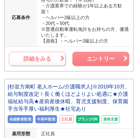
・介護業界での経験が1年以上ある方歓
迎！
応募条件
・ヘルパー2級以上の方
・20代～50代
※普通自動車運転免許をお持ちの方、優遇
いたします。
【資格】
・ヘルパー2級以上の方
詳細をみる
エントリー
[杉並方南町 老人ホーム/介護職求人]※2019年10月、
給与制度改定！長く働くほどよりよい処遇に★介護
福祉給与高★産前産後休暇、育児支援制度、保育園
手当等手厚い福利厚生★社宅あり
未経験者歓迎
中高年歓迎
正社員
ブランクOK
資格支援
雇用形態
正社員