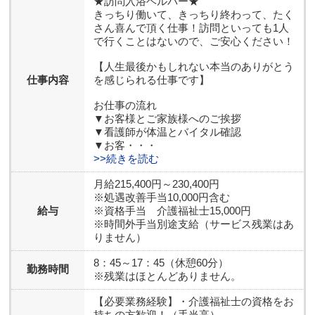
★訪問入浴ヘルパー★
きっちり働いて、きっちり終わって、たく
さん喜んで頂く仕事！訪問といっても1人
で行くことはないので、ご安心ください！
【人生最後かもしれない本当のありがとう
仕事内容
を感じられる仕事です】
お仕事の流れ
▼お客様とご家族様へのご挨拶
▼看護師が体温とバイタル確認
▼お客・・・
>>続きを読む
月給215,400円～230,400円
※処遇改善手当10,000円含む
給与
※資格手当 介護福祉士15,000円
※時間外手当別途支給（サービス残業はあ
りません）
8：45～17：45（休憩60分）
勤務時間
※残業はほとんどありません。
【必要業務経験】
・介護福祉士の資格をお
持ちの方歓迎！（手当高）