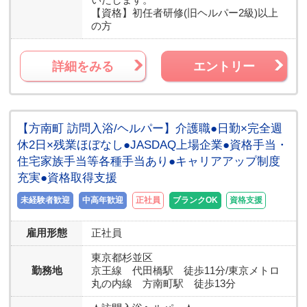
【資格】
初任者研修(旧ヘルパー2級)以上
の方
詳細をみる
エントリー
【方南町 訪問入浴/ヘルパー】介護職●日勤×完全週
休2日×残業ほぼなし●JASDAQ上場企業●資格手当・
住宅家族手当等各種手当あり●キャリアアップ制度
充実●資格取得支援
未経験者歓迎
中高年歓迎
正社員
ブランクOK
資格支援
雇用形態
正社員
東京都
杉並区
勤務地
京王線 代田橋駅 徒歩11分/東京メトロ
丸の内線 方南町駅 徒歩13分