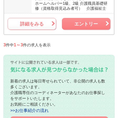
ホームヘルパー1級、2級 介護職員基礎研
修（資格取得見込み者可） 介護福祉士
詳細をみる
エントリー
3
1～3
件中
件の求人を表示
新着の求人は毎日寄せられていて、非公開の求人も数
多くございます。
介護職専任のコーディネーターがあなたのお仕事探し
をサポートいたします。
お気軽にご相談ください。
>>お仕事紹介の流れ