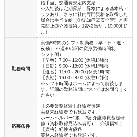
始手当、交通費規定内支給
※入社後は定期昇給、昇格による基本給ア
ップあり、さらに社内専門資格を取得した
場合は手当支給（①認知症②安全管理と再
発防止③介護技術／1資格当たり10,000円/
月）
実働8時間のシフト制勤務（早・日・遅・
夜勤） ※週40時間の変形労働時間制
シフト例）
【早番】7:00～16:00 (休憩1時間)
【日勤】9:00～18:00 (休憩1時間)
勤務時間
【遅番】11:00～20:00 (休憩1時間)
【夜勤】16:00～9:00 (休憩1時間)
※シフト時間はホームによって前後しま
す。詳細の勤務時間についてはお問合せく
ださい。
【必要業務経験】
経験者優遇
実務未経験者でも歓迎です。
ホームヘルパー1級、2級 介護職員基礎研
修（資格取得見込み者可） 介護福祉士
応募条件
【資格】
経験者優遇
実務未経験者でも歓迎です。