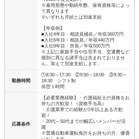
※雇用形態や勤続年数、保有資格等によっ
て異なります
※いずれも月給とは別途支給
【年収例】
■入社4年目・相談員補佐／年収360万円
■入社6年目・相談員／年収440万円
■入社8年目・所長／年収500万円
※上記に家族手当や住宅手当、交通費など
個別に異なる諸手当は含まれておりませ
ん。加えて別途支給します。
①8:30～17:30 ②9:00～18:00 ③9:30～
勤務時間
18:30 シフト制
休憩１時間
【必要業務経験】
・介護福祉士の資格をお
持ちの方歓迎！（資格手当高）
・介護業界での経験が1年以上ある方歓
迎！
・20代～50代までの幅広いメンバーが活
応募条件
躍
※普通自動車運転免許をお持ちの方、優遇
いたします。