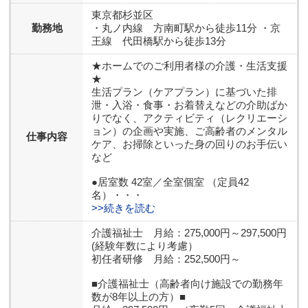
東京都
杉並区
勤務地
・丸ノ内線 方南町駅から徒歩11分 ・京
王線 代田橋駅から徒歩13分
★ホームでのご利用者様の介護・生活支援
★
生活プラン（ケアプラン）に基づいた排
泄・入浴・食事・お着替えなどの介助ばか
りでなく、アクティビティ（レクリエーシ
ョン）の企画や実施、ご高齢者のメンタル
仕事内容
ケア、お掃除といった身の回りのお手伝い
など
●居室数 42室／全室個室 （定員42
名）・・・
>>続きを読む
介護福祉士 月給：275,000円～297,500円
(経験年数により考慮）
初任者研修 月給：252,500円～
■介護福祉士（高齢者向け施設での勤務年
数が8年以上の方）■