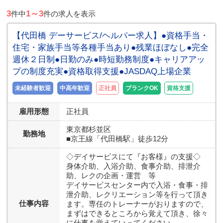
3
1～3
件中
件の求人を表示
【代田橋 デーサービス/ヘルパー求人】●資格手当・
住宅・家族手当等各種手当あり●残業ほぼなし●完全
週休２日制●日勤のみ●時短勤務制度●キャリアアッ
プの制度充実●資格取得支援●JASDAQ上場企業
未経験者歓迎
中高年歓迎
正社員
ブランクOK
資格支援
雇用形態
正社員
東京都
杉並区
勤務地
■京王線「代田橋駅」徒歩12分
◇デイサービスにて『お客様』の支援◇
身体介助、入浴介助、食事介助、排泄介
助、レクの企画・運営 等
デイサービスセンター内で入浴・食事・排
泄介助、レクリエーション等を行って頂き
仕事内容
ます。専任のトレーナーがおりますので、
まずはできるところから覚えて頂き、徐々
に仕事を覚えていってください