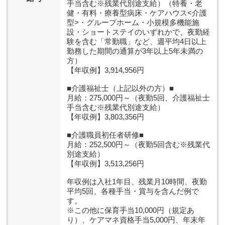
手当含む※残業代別途支給）（特養・老
健・有料・療養型病床・ケアハウス<介護
型>・グループホーム・小規模多機能施
設・ショートステイのいずれかで、夜勤経
験を含む「常勤職」など、週平均4日以上
勤務した期間の通算が3年以上5年未満の
方）
【年収例】3,914,956円
■介護福祉士（上記以外の方）■
月給：275,000円～（夜勤5回、介護福祉士
手当含む※残業代別途支給）
【年収例】3,803,356円
■介護職員初任者研修■
月給：252,500円～（夜勤5回含む※残業代
別途支給）
【年収例】3,513,256円
年収例は入社1年目、残業月10時間、夜勤
平均5回、各種手当・賞与を含んだ例で
す。
※この他に保育手当10,000円（規定あ
り）、ケアマネ資格手当5,000円、年末年