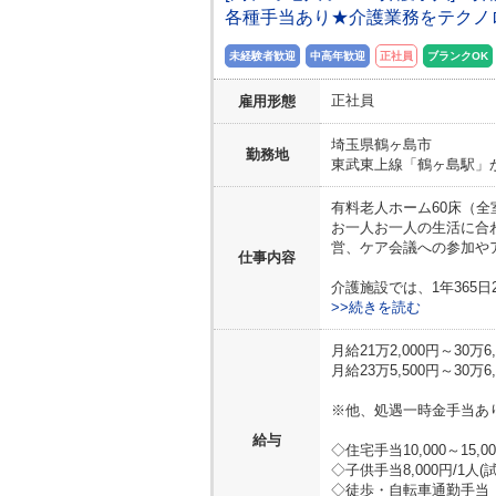
各種手当あり★介護業務をテクノ
未経験者歓迎
中高年歓迎
正社員
ブランクOK
正社員
雇用形態
埼玉県
鶴ヶ島市
勤務地
東武東上線「鶴ヶ島駅」
有料老人ホーム60床（
お一人お一人の生活に合
営、ケア会議への参加や
仕事内容
介護施設では、1年365
>>続きを読む
月給21万2,000円～30万6,
月給23万5,500円～30万
※他、処遇一時金手当あ
給与
◇住宅手当10,000～15
◇子供手当8,000円/1人
◇徒歩・自転車通勤手当