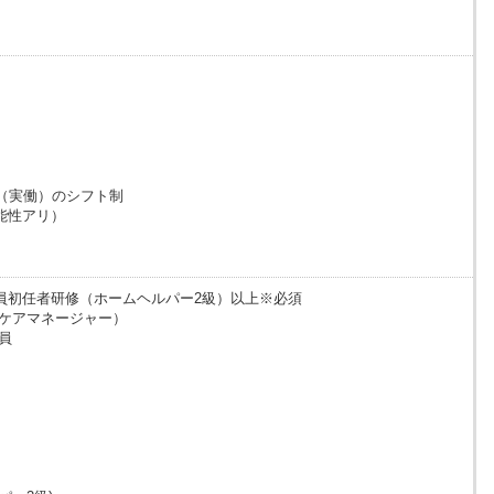
間（実働）のシフト制
能性アリ）
員初任者研修（ホームヘルパー2級）以上※必須
（ケアマネージャー）
員