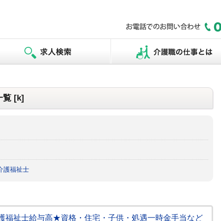
 [k]
介護福祉士
★介護福祉士給与高★資格・住宅・子供・処遇一時金手当など