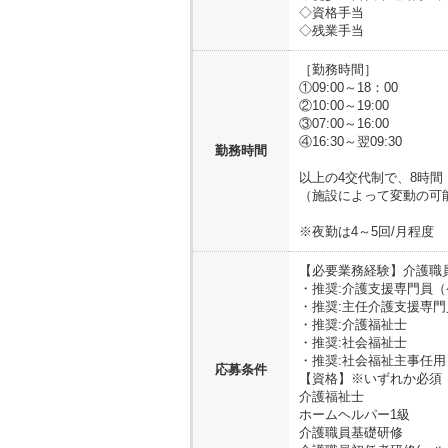
◇資格手当
◇残業手当
［勤務時間］
①09:00～18：00
②10:00～19:00
③07:00～16:00
④16:30～翌09:30
勤務時間
以上の4交代制で、8時
（施設によって変動の可
※夜勤は4～5回/月程度
【必要業務経験】
介護職
・推奨:介護支援専門員
・推奨:主任介護支援専門
・推奨:介護福祉士
・推奨:社会福祉士
・推奨:社会福祉主事任用
応募条件
【資格】
※いずれか必須
介護福祉士
ホームヘルパー1級
介護職員基礎研修