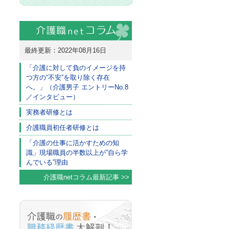
最終更新：2022年08月16日
「介護に対して負のイメージを持
つ方の“不安”を取り除く存在
へ。」（介護男子 エントリーNo.8
／インタビュー）
実務者研修とは
介護職員初任者研修とは
「介護の仕事に活かすための知
識」現場職員の半数以上が”自ら学
んでいる”理由
介護職netコラム最新記事 >>