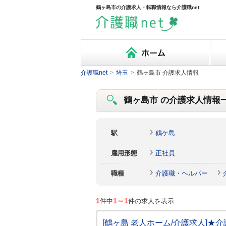
鶴ヶ島市の介護求人・転職情報なら介護職net
介護職net
>
埼玉
>
鶴ヶ島市 介護求人情報
鶴ヶ島市 の介護求人情報一覧
駅
鶴ケ島
雇用形態
正社員
職種
介護職・ヘルパー
1
1～1
件中
件の求人を表示
[鶴ヶ島 老人ホーム/介護求人]