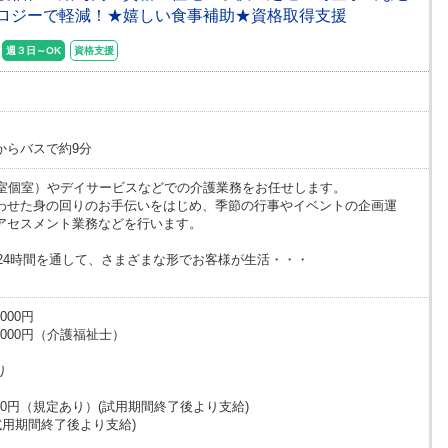
ロジーで軽減！★嬉しい食事補助★資格取得支援
週３日～OK
資格支援
からバスで約9分
全室個室）やデイサービスなどでの介護業務をお任せします。
わせた身の回りのお手伝いをはじめ、季節の行事やイベントの企画運
アセスメント業務などを行います。
日24時間を通して、さまざまな形でお客様が生活・・・
000円
6,000円（介護福祉士）
り
,000円（規定あり）(試用期間終了後より支給)
(試用期間終了後より支給)