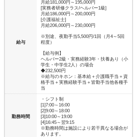
月給181,000円～195,000円
[実務者研修クラス/ヘルパー1級]
月給186,000円～200,000円
[介護福祉士]
月給206,000円～230,000円
※別途、夜勤手当5,500円/1回（月4～5回
給与
程度）
【給与例】
ヘルパー2級・実務経験3年・扶養あり（小
学生・中学生2人）の場合
◆232,500円
※給与のキホン：基本給＋介護職手当＋資
格手当＋実務経験手当＋皆勤手当他各種手
当
・シフト制
[1]7:00～16:00
[2]9:00～18:00
勤務時間
[3]10:00～19:00
[4]16:45～翌9:15
※勤務時間は施設により若干異なる場合が
あります。