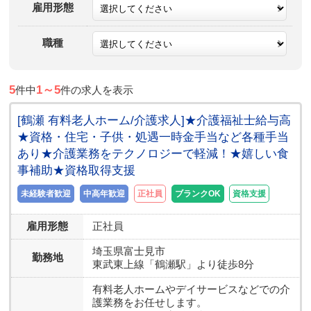
雇用形態
職種
5
1～5
件中
件の求人を表示
[鶴瀬 有料老人ホーム/介護求人]★介護福祉士給与高
★資格・住宅・子供・処遇一時金手当など各種手当
あり★介護業務をテクノロジーで軽減！★嬉しい食
事補助★資格取得支援
未経験者歓迎
中高年歓迎
正社員
ブランクOK
資格支援
雇用形態
正社員
埼玉県
富士見市
勤務地
東武東上線「鶴瀬駅」より徒歩8分
有料老人ホームやデイサービスなどでの介
護業務をお任せします。