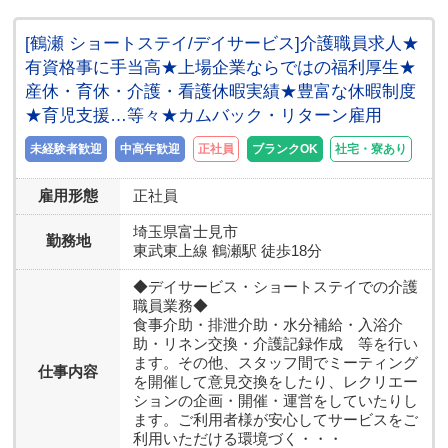
[鶴瀬 ショートステイ/デイサービス]介護職員求人★
有資格事に手当高★上場企業ならではの福利厚生★
産休・育休・介護・看護休暇実績★豊富な休暇制度
★育児支援…等々★カムバック・リターン雇用
未経験者歓迎
中高年歓迎
正社員
ブランクOK
社宅・寮あり
雇用形態
正社員
埼玉県
富士見市
勤務地
東武東上線 鶴瀬駅 徒歩18分
◆デイサービス・ショートステイでの介護
職員業務◆
食事介助・排泄介助・水分補給・入浴介
助・リネン交換・介護記録作成 等を行い
ます。その他、スタッフ間でミーティング
仕事内容
を開催して意見交換をしたり、レクリエー
ションの企画・開催・運営をしていたりし
ます。ご利用者様が安心してサービスをご
利用いただける環境づく・・・