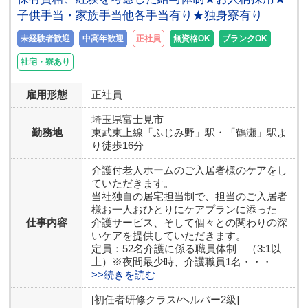
子供手当・家族手当他各手当有り★独身寮有り
未経験者歓迎
中高年歓迎
正社員
無資格OK
ブランクOK
社宅・寮あり
雇用形態
正社員
埼玉県
富士見市
勤務地
東武東上線「ふじみ野」駅・「鶴瀬」駅よ
り徒歩16分
介護付老人ホームのご入居者様のケアをし
ていただきます。
当社独自の居宅担当制で、担当のご入居者
様お一人おひとりにケアプランに添った
仕事内容
介護サービス、そして個々との関わりの深
いケアを提供していただきます。
定員：52名介護に係る職員体制 （3:1以
上）※夜間最少時、介護職員1名・・・
>>続きを読む
[初任者研修クラス/ヘルパー2級]