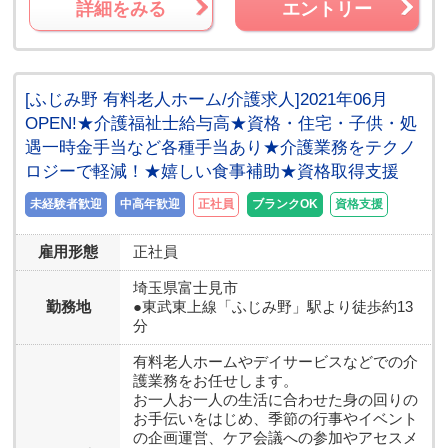
詳細をみる
エントリー
[ふじみ野 有料老人ホーム/介護求人]2021年06月
OPEN!★介護福祉士給与高★資格・住宅・子供・処
遇一時金手当など各種手当あり★介護業務をテクノ
ロジーで軽減！★嬉しい食事補助★資格取得支援
未経験者歓迎
中高年歓迎
正社員
ブランクOK
資格支援
雇用形態
正社員
埼玉県
富士見市
勤務地
●東武東上線「ふじみ野」駅より徒歩約13
分
有料老人ホームやデイサービスなどでの介
護業務をお任せします。
お一人お一人の生活に合わせた身の回りの
お手伝いをはじめ、季節の行事やイベント
の企画運営、ケア会議への参加やアセスメ