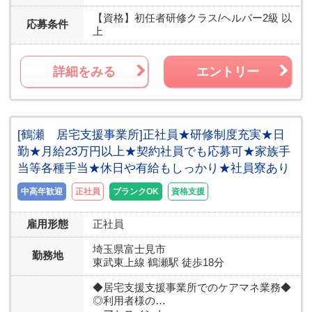
【資格】
初任者研修クラス/ヘルパー2級 以
応募条件
上
詳細をみる
エントリー
[鶴瀬 居宅支援事業所]正社員★研修制度充実★日
勤★月給23万円以上★契約社員でも応募可★家族手
当等各種手当★休日や有給もしっかり★社員寮あり
中高年歓迎
正社員
ブランクOK
資格支援
雇用形態
正社員
埼玉県
富士見市
勤務地
東武東上線 鶴瀬駅 徒歩18分
◆居宅支援支援事業所でのケアマネ業務◆
◎利用者様の…