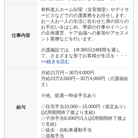
有料老人ホーム62室（全室個室）やデイサ
ービスなどでの介護業務をお任せします。
お一人お一人の生活に合わせた身の回りの
お手伝いをはじめ、季節の行事やイベント
の企画運営、ケア会議への参加やアセスメ
仕事内容
ント業務などを行います。
介護施設では、1年365日24時間を通し
て、さまざまな形でお客様が生活を・・・
>>続きを読む
月給21万円～30万4,000円
月給23万3,500円～30万4,000円（介護福祉
士）
※他、処遇一時金手当あり
◇住宅手当10,000～15,000円（規定あり）
給与
(試用期間終了後より支給)
◇子供手当8,000円/1人(試用期間終了後よ
り支給)
◇徒歩・自転車通勤手当
◇資格手当