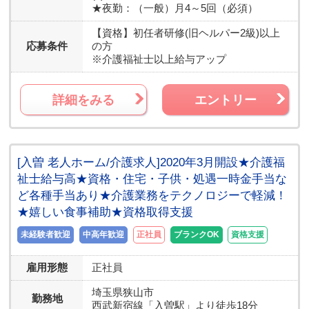
★夜勤：（一般）月4～5回（必須）
【資格】
初任者研修(旧ヘルパー2級)以上
応募条件
の方
※介護福祉士以上給与アップ
詳細をみる
エントリー
[入曽 老人ホーム/介護求人]2020年3月開設★介護福
祉士給与高★資格・住宅・子供・処遇一時金手当な
ど各種手当あり★介護業務をテクノロジーで軽減！
★嬉しい食事補助★資格取得支援
未経験者歓迎
中高年歓迎
正社員
ブランクOK
資格支援
雇用形態
正社員
埼玉県
狭山市
勤務地
西武新宿線「入曽駅」より徒歩18分