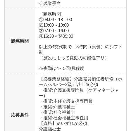
◇残業手当
［勤務時間］
①09:00～18：00
②10:00～19:00
③07:00～16:00
④16:30～翌09:30
勤務時間
以上の4交代制で、8時間（実働）のシフト
制
（施設によって変動の可能性アリ）
※夜勤は4～5回/月程度
【必要業務経験】
介護職員初任者研修（ホ
ームヘルパー2級）以上※必須
・推奨:介護支援専門員（ケアマネージャ
ー）
・推奨:主任介護支援専門員
・推奨:介護福祉士
・推奨:社会福祉士
応募条件
・推奨:社会福祉主事任用
【資格】
※いずれか必須
介護福祉士