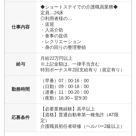
◆ショートステイでの介護職員業務◆
定員…24床
◎利用者様の…
・送迎
仕事内容
・入浴介助
・食事の提供
・レクリエーション
・身の回りの整理整頓
月給22万円以上
給与
※上記金額は、一律手当含む
特別ボーナス年2回支給有り（規定有り）
（早番）07：00-16：00
（日勤）09：00-18：00
勤務時間
（遅番）11：00-20：00
（夜勤）16:30～翌9:30
【必要業務経験】
高卒以上
【資格】
普通自動車第一種免許（AT限
応募条件
定）
介護職員初任者研修（ヘルパー2級以上）