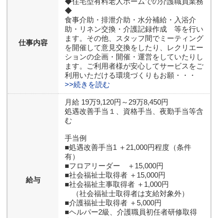
◆住宅型有料老人ホームでの介護職員業務
◆
食事介助・排泄介助・水分補給・入浴介
助・リネン交換・介護記録作成 等を行い
ます。その他、スタッフ間でミーティング
仕事内容
を開催して意見交換をしたり、レクリエー
ションの企画・開催・運営をしていたりし
ます。ご利用者様が安心してサービスをご
利用いただける環境づくりもお願・・・
>>続きを読む
月給 19万9,120円～29万8,450円
処遇改善手当１、資格手当、夜勤手当等含
む
手当例
■処遇改善手当1 ＋21,000円程度（条件
有）
■フロアリーダー ＋15,000円
■社会福祉士取得者 ＋15,000円
給与
■社会福祉主事取得者 ＋1,000円
（社会福祉士取得者は支給対象外）
■介護福祉士取得者 ＋5,000円
■ヘルパー2級、介護職員初任者研修取得