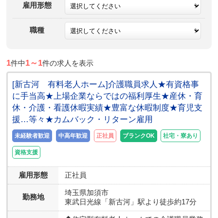
雇用形態
職種
1
1～1
件中
件の求人を表示
[新古河 有料老人ホーム]介護職員求人★有資格事
に手当高★上場企業ならではの福利厚生★産休・育
休・介護・看護休暇実績★豊富な休暇制度★育児支
援…等々★カムバック・リターン雇用
未経験者歓迎
中高年歓迎
正社員
ブランクOK
社宅・寮あり
資格支援
雇用形態
正社員
埼玉県
加須市
勤務地
東武日光線「新古河」駅より徒歩約17分