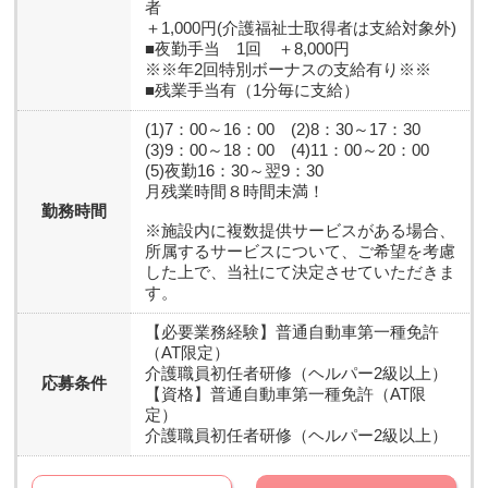
者
＋1,000円(介護福祉士取得者は支給対象外)
■夜勤手当 1回 ＋8,000円
※※年2回特別ボーナスの支給有り※※
■残業手当有（1分毎に支給）
(1)7：00～16：00 (2)8：30～17：30
(3)9：00～18：00 (4)11：00～20：00
(5)夜勤16：30～翌9：30
月残業時間８時間未満！
勤務時間
※施設内に複数提供サービスがある場合、
所属するサービスについて、ご希望を考慮
した上で、当社にて決定させていただきま
す。
【必要業務経験】
普通自動車第一種免許
（AT限定）
介護職員初任者研修（ヘルパー2級以上）
応募条件
【資格】
普通自動車第一種免許（AT限
定）
介護職員初任者研修（ヘルパー2級以上）